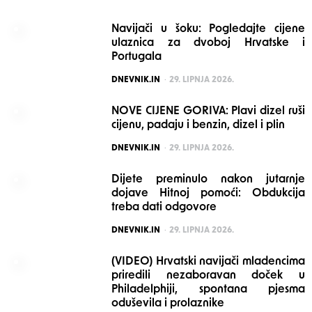
Navijači u šoku: Pogledajte cijene
ulaznica za dvoboj Hrvatske i
Portugala
POSTED
DNEVNIK.IN
29. LIPNJA 2026.
NOVE CIJENE GORIVA: Plavi dizel ruši
cijenu, padaju i benzin, dizel i plin
POSTED
DNEVNIK.IN
29. LIPNJA 2026.
Dijete preminulo nakon jutarnje
dojave Hitnoj pomoći: Obdukcija
treba dati odgovore
POSTED
DNEVNIK.IN
29. LIPNJA 2026.
(VIDEO) Hrvatski navijači mladencima
priredili nezaboravan doček u
Philadelphiji, spontana pjesma
oduševila i prolaznike