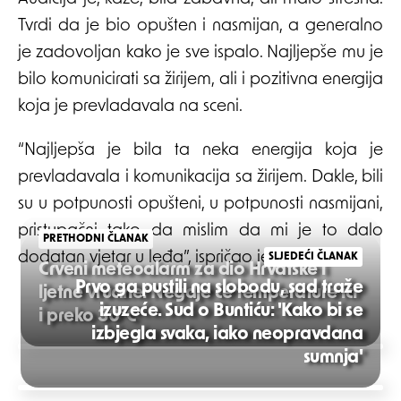
Tvrdi da je bio opušten i nasmijan, a generalno
je zadovoljan kako je sve ispalo. Najljepše mu je
bilo komunicirati sa žirijem, ali i pozitivna energija
koja je prevladavala na sceni.
“Najljepša je bila ta neka energija koja je
prevladavala i komunikacija sa žirijem. Dakle, bili
su u potpunosti opušteni, u potpunosti nasmijani,
pristupačni tako da mislim da mi je to dalo
PRETHODNI ČLANAK
dodatan vjetar u leđa”, ispričao je.
SLJEDEĆI ČLANAK
Crveni meteoalarm za dio Hrvatske i
Prvo ga pustili na slobodu, sad traže
ljetne vrućine: Negdje će temperature ići
izuzeće. Sud o Buntiću: 'Kako bi se
i preko 30°C
izbjegla svaka, iako neopravdana
Post
sumnja'
navigation