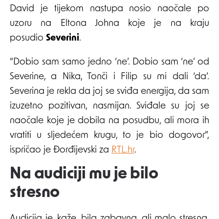
David je tijekom nastupa nosio naočale po
uzoru na Eltona Johna koje je na kraju
posudio
Severini
.
“Dobio sam samo jedno ‘ne’. Dobio sam ‘ne’ od
Severine, a Nika, Tonči i Filip su mi dali ‘da’.
Severina je rekla da joj se sviđa energija, da sam
izuzetno pozitivan, nasmijan. Sviđale su joj se
naočale koje je dobila na posudbu, ali mora ih
vratiti u sljedećem krugu, to je bio dogovor”,
ispričao je Đorđijevski za
RTL.hr
.
Na audiciji mu je bilo
stresno
Audicija je, kaže, bila zabavna, ali malo stresna.