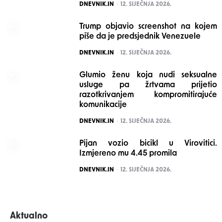
POSTED
DNEVNIK.IN
12. SIJEČNJA 2026.
Trump objavio screenshot na kojem
piše da je predsjednik Venezuele
POSTED
DNEVNIK.IN
12. SIJEČNJA 2026.
Glumio ženu koja nudi seksualne
usluge pa žrtvama prijetio
razotkrivanjem kompromitirajuće
komunikacije
POSTED
DNEVNIK.IN
12. SIJEČNJA 2026.
Pijan vozio bicikl u Virovitici.
Izmjereno mu 4.45 promila
POSTED
DNEVNIK.IN
12. SIJEČNJA 2026.
Aktualno