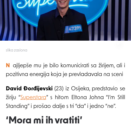
slika zaslona
Najljepše mu je bilo komunicirati sa žirijem, ali i
pozitivna energija koja je prevladavala na sceni
David Đorđijevski
(23) iz Osijeka, predstavio se
žiriju “
Superstara
” s hitom Eltona Johna “I’m Still
Standing” i prošao dalje s tri “da” i jedno “ne”.
‘Mora mi ih vratiti’