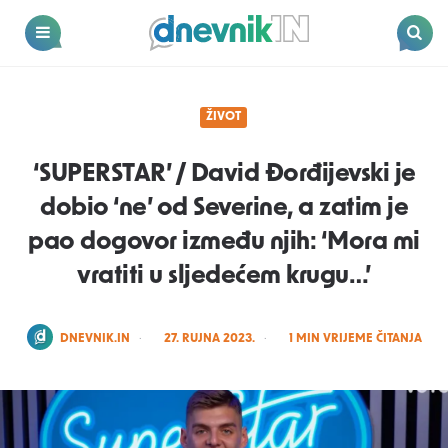
Dnevnik.in
Menu
Search
ŽIVOT
‘SUPERSTAR’ / David Đorđijevski je
dobio ‘ne’ od Severine, a zatim je
pao dogovor između njih: ‘Mora mi
vratiti u sljedećem krugu…’
POSTED
DNEVNIK.IN
27. RUJNA 2023.
1
MIN VRIJEME ČITANJA
BY