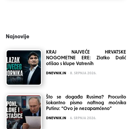
Najnovije
KRAJ NAJVEĆE HRVATSKE
NOGOMETNE ERE: Zlatko Dalić
otišao s klupe Vatrenih
POSTED
DNEVNIK.IN
8. SRPNJA 2026.
Što se događa Rusima? Procurilo
šokantno pismo naftnog moćnika
Putinu: “Ovo je nezapamćeno”
POSTED
DNEVNIK.IN
6. SRPNJA 2026.