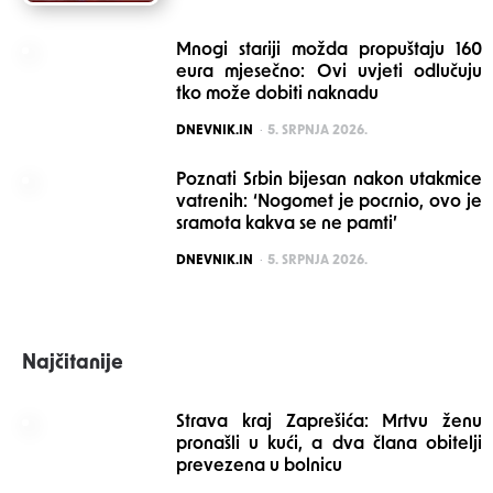
Mnogi stariji možda propuštaju 160
eura mjesečno: Ovi uvjeti odlučuju
tko može dobiti naknadu
POSTED
DNEVNIK.IN
5. SRPNJA 2026.
Poznati Srbin bijesan nakon utakmice
vatrenih: ‘Nogomet je pocrnio, ovo je
sramota kakva se ne pamti’
POSTED
DNEVNIK.IN
5. SRPNJA 2026.
Najčitanije
Strava kraj Zaprešića: Mrtvu ženu
pronašli u kući, a dva člana obitelji
prevezena u bolnicu