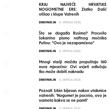
KRAJ NAJVEĆE HRVATSKE
NOGOMETNE ERE: Zlatko Dalić
otišao s klupe Vatrenih
POSTED
DNEVNIK.IN
8. SRPNJA 2026.
Što se događa Rusima? Procurilo
šokantno pismo naftnog moćnika
Putinu: “Ovo je nezapamćeno”
POSTED
DNEVNIK.IN
6. SRPNJA 2026.
Mnogi stariji možda propuštaju 160
eura mjesečno: Ovi uvjeti odlučuju
tko može dobiti naknadu
POSTED
DNEVNIK.IN
5. SRPNJA 2026.
Poznati Srbin bijesan nakon utakmice
vatrenih: ‘Nogomet je pocrnio, ovo je
sramota kakva se ne pamti’
POSTED
DNEVNIK.IN
5. SRPNJA 2026.