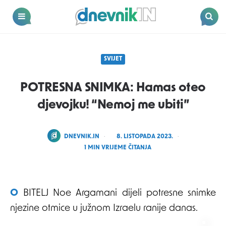
Dnevnik.in
Menu
Search
SVIJET
POTRESNA SNIMKA: Hamas oteo
djevojku! “Nemoj me ubiti”
POSTED
DNEVNIK.IN
8. LISTOPADA 2023.
BY
1
MIN VRIJEME ČITANJA
OBITELJ Noe Argamani dijeli potresne snimke
njezine otmice u južnom Izraelu ranije danas.