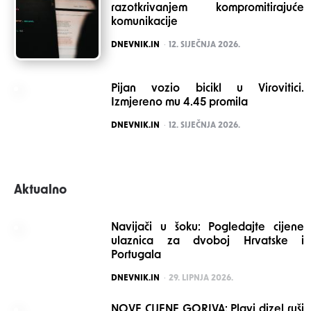
razotkrivanjem kompromitirajuće
komunikacije
POSTED
DNEVNIK.IN
12. SIJEČNJA 2026.
Pijan vozio bicikl u Virovitici.
Izmjereno mu 4.45 promila
POSTED
DNEVNIK.IN
12. SIJEČNJA 2026.
Aktualno
Navijači u šoku: Pogledajte cijene
ulaznica za dvoboj Hrvatske i
Portugala
POSTED
DNEVNIK.IN
29. LIPNJA 2026.
NOVE CIJENE GORIVA: Plavi dizel ruši