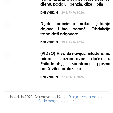
cijenu, padaju i benzin, dizel i plin
POSTED
DNEVNIK.IN
29. LIPNJA 2026.
Dijete preminulo nakon jutarnje
dojave Hitnoj pomoći: Obdukcija
treba dati odgovore
POSTED
DNEVNIK.IN
29. LIPNJA 2026.
(VIDEO) Hrvatski navijači mladencima
priredili nezaboravan doček u
Philadelphiji, spontana pjesma
oduševila i prolaznike
POSTED
DNEVNIK.IN
27. LIPNJA 2026.
dnevnik.in 2023. Sva prava pridržana.
Dizajn i izrada portala:
Code magnet d.o.o.