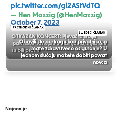
pic.twitter.com/gi2AStVdTQ
— Hen Mazzig (@HenMazzig)
October 7, 2023
PRETHODNI ČLANAK
SLJEDEĆI ČLANAK
OTKAZAN KONCERT: Pjevač iz Srbije
Obavili ste pretragu kod privatnika, a
ipak neće nastupiti u Bibinjama, mještani
imate zdravstveno osiguranje? U
su bili protiv
jednom slučaju možete dobiti povrat
Post
novca
navigation
Najnovije