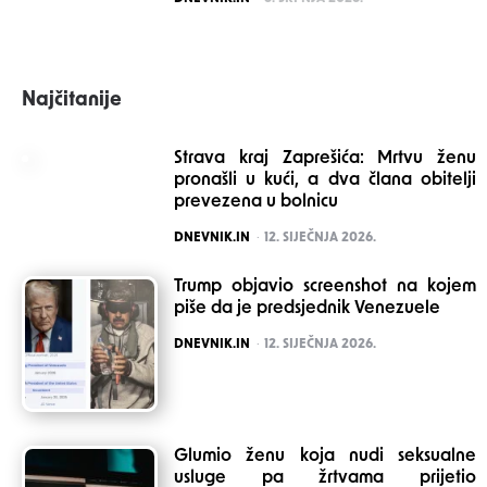
Najčitanije
Strava kraj Zaprešića: Mrtvu ženu
pronašli u kući, a dva člana obitelji
prevezena u bolnicu
POSTED
DNEVNIK.IN
12. SIJEČNJA 2026.
Trump objavio screenshot na kojem
piše da je predsjednik Venezuele
POSTED
DNEVNIK.IN
12. SIJEČNJA 2026.
Glumio ženu koja nudi seksualne
usluge pa žrtvama prijetio