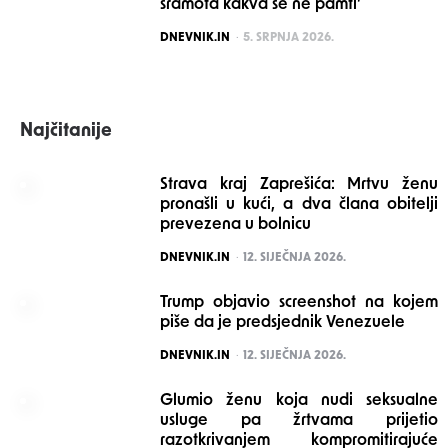
sramota kakva se ne pamti’
POSTED
DNEVNIK.IN
5. SRPNJA 2026.
Najčitanije
Strava kraj Zaprešića: Mrtvu ženu
pronašli u kući, a dva člana obitelji
prevezena u bolnicu
POSTED
DNEVNIK.IN
12. SIJEČNJA 2026.
Trump objavio screenshot na kojem
piše da je predsjednik Venezuele
POSTED
DNEVNIK.IN
12. SIJEČNJA 2026.
Glumio ženu koja nudi seksualne
usluge pa žrtvama prijetio
razotkrivanjem kompromitirajuće