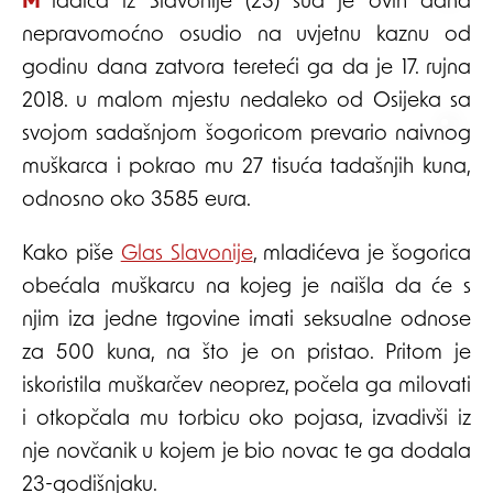
Mladića iz Slavonije (23) sud je ovih dana
nepravomoćno osudio na uvjetnu kaznu od
godinu dana zatvora tereteći ga da je 17. rujna
2018. u malom mjestu nedaleko od Osijeka sa
svojom sadašnjom šogoricom prevario naivnog
muškarca i pokrao mu 27 tisuća tadašnjih kuna,
odnosno oko 3585 eura.
Kako piše
Glas Slavonije
, mladićeva je šogorica
obećala muškarcu na kojeg je naišla da će s
njim iza jedne trgovine imati seksualne odnose
za 500 kuna, na što je on pristao. Pritom je
iskoristila muškarčev neoprez, počela ga milovati
i otkopčala mu torbicu oko pojasa, izvadivši iz
nje novčanik u kojem je bio novac te ga dodala
23-godišnjaku.