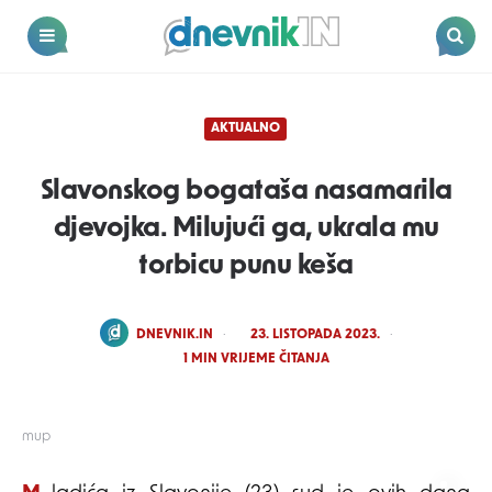
Dnevnik.in
Menu
Search
AKTUALNO
Slavonskog bogataša nasamarila
djevojka. Milujući ga, ukrala mu
torbicu punu keša
POSTED
DNEVNIK.IN
23. LISTOPADA 2023.
BY
1
MIN VRIJEME ČITANJA
mup