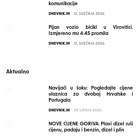
komunikacije
POSTED
DNEVNIK.IN
12. SIJEČNJA 2026.
Pijan vozio bicikl u Virovitici.
Izmjereno mu 4.45 promila
POSTED
DNEVNIK.IN
12. SIJEČNJA 2026.
Aktualno
Navijači u šoku: Pogledajte cijene
ulaznica za dvoboj Hrvatske i
Portugala
POSTED
DNEVNIK.IN
29. LIPNJA 2026.
NOVE CIJENE GORIVA: Plavi dizel ruši
cijenu, padaju i benzin, dizel i plin