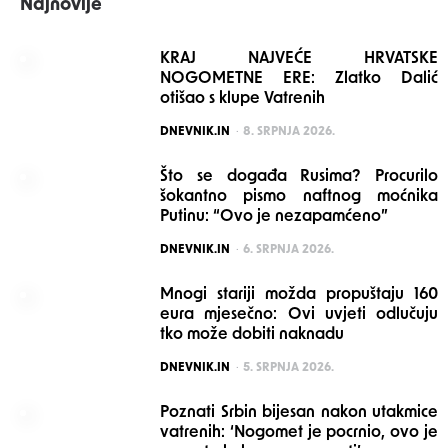
Najnovije
KRAJ NAJVEĆE HRVATSKE
NOGOMETNE ERE: Zlatko Dalić
otišao s klupe Vatrenih
POSTED
DNEVNIK.IN
8. SRPNJA 2026.
Što se događa Rusima? Procurilo
šokantno pismo naftnog moćnika
Putinu: “Ovo je nezapamćeno”
POSTED
DNEVNIK.IN
6. SRPNJA 2026.
Mnogi stariji možda propuštaju 160
eura mjesečno: Ovi uvjeti odlučuju
tko može dobiti naknadu
POSTED
DNEVNIK.IN
5. SRPNJA 2026.
Poznati Srbin bijesan nakon utakmice
vatrenih: ‘Nogomet je pocrnio, ovo je