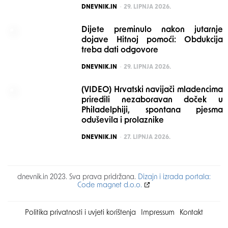
POSTED
DNEVNIK.IN
29. LIPNJA 2026.
Dijete preminulo nakon jutarnje
dojave Hitnoj pomoći: Obdukcija
treba dati odgovore
POSTED
DNEVNIK.IN
29. LIPNJA 2026.
(VIDEO) Hrvatski navijači mladencima
priredili nezaboravan doček u
Philadelphiji, spontana pjesma
oduševila i prolaznike
POSTED
DNEVNIK.IN
27. LIPNJA 2026.
dnevnik.in 2023. Sva prava pridržana.
Dizajn i izrada portala:
Code magnet d.o.o.
Politika privatnosti i uvjeti korištenja
Impressum
Kontakt