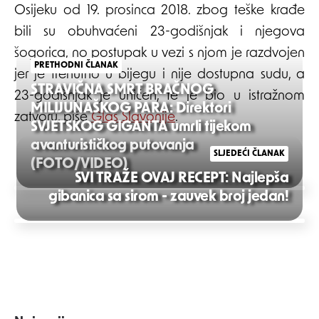
Osijeku od 19. prosinca 2018. zbog teške krađe
bili su obuhvaćeni 23-godišnjak i njegova
šogorica, no postupak u vezi s njom je razdvojen
PRETHODNI ČLANAK
jer je trenutno u bijegu i nije dostupna sudu, a
STRAVIČNA SMRT BRAČNOG
23-godišnjak je uhićen, te je bio u istražnom
MILIJUNAŠKOG PARA: Direktori
zatvoru, piše
Glas Slavonije
.
SVJETSKOG GIGANTA umrli tijekom
avanturističkog putovanja
SLJEDEĆI ČLANAK
(FOTO/VIDEO)
SVI TRAŽE OVAJ RECEPT: Najlepša
Post
gibanica sa sirom - zauvek broj jedan!
navigation