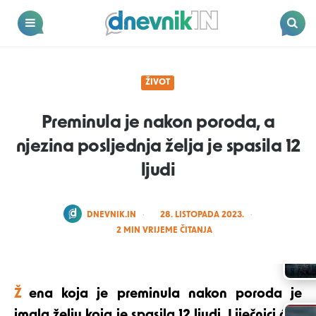
Dnevnik.in
Menu
Search
ŽIVOT
Preminula je nakon poroda, a
njezina posljednja želja je spasila 12
ljudi
POSTED
DNEVNIK.IN
28. LISTOPADA 2023.
BY
2
MIN VRIJEME ČITANJA
Žena koja je preminula nakon poroda je
imala želju koja je spasila 12 ljudi. Liječnici će s