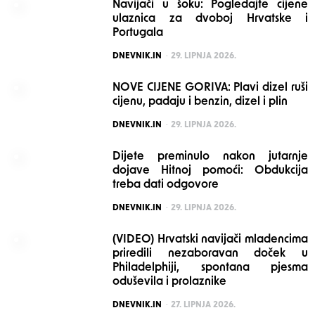
Navijači u šoku: Pogledajte cijene
ulaznica za dvoboj Hrvatske i
Portugala
POSTED
DNEVNIK.IN
29. LIPNJA 2026.
NOVE CIJENE GORIVA: Plavi dizel ruši
cijenu, padaju i benzin, dizel i plin
POSTED
DNEVNIK.IN
29. LIPNJA 2026.
Dijete preminulo nakon jutarnje
dojave Hitnoj pomoći: Obdukcija
treba dati odgovore
POSTED
DNEVNIK.IN
29. LIPNJA 2026.
(VIDEO) Hrvatski navijači mladencima
priredili nezaboravan doček u
Philadelphiji, spontana pjesma
oduševila i prolaznike
POSTED
DNEVNIK.IN
27. LIPNJA 2026.