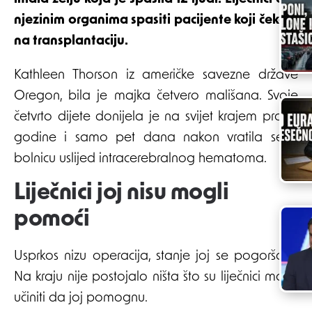
njezinim organima spasiti pacijente koji čekaju
na transplantaciju.
Kathleen Thorson iz američke savezne države
Oregon, bila je majka četvero mališana. Svoje
četvrto dijete donijela je na svijet krajem prošle
godine i samo pet dana nakon vratila se u
bolnicu uslijed intracerebralnog hematoma.
Liječnici joj nisu mogli
pomoći
Usprkos nizu operacija, stanje joj se pogoršalo.
Na kraju nije postojalo ništa što su liječnici mogli
učiniti da joj pomognu.