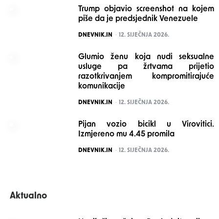
Trump objavio screenshot na kojem
piše da je predsjednik Venezuele
POSTED
DNEVNIK.IN
12. SIJEČNJA 2026.
Glumio ženu koja nudi seksualne
usluge pa žrtvama prijetio
razotkrivanjem kompromitirajuće
komunikacije
POSTED
DNEVNIK.IN
12. SIJEČNJA 2026.
Pijan vozio bicikl u Virovitici.
Izmjereno mu 4.45 promila
POSTED
DNEVNIK.IN
12. SIJEČNJA 2026.
Aktualno