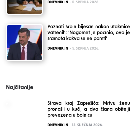
POSTED
DNEVNIK.IN
5. SRPNJA 2026.
Poznati Srbin bijesan nakon utakmice
vatrenih: ‘Nogomet je pocrnio, ovo je
sramota kakva se ne pamti’
POSTED
DNEVNIK.IN
5. SRPNJA 2026.
Najčitanije
Strava kraj Zaprešića: Mrtvu ženu
pronašli u kući, a dva člana obitelji
prevezena u bolnicu
POSTED
DNEVNIK.IN
12. SIJEČNJA 2026.