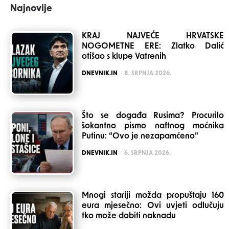
Najnovije
KRAJ NAJVEĆE HRVATSKE
NOGOMETNE ERE: Zlatko Dalić
otišao s klupe Vatrenih
POSTED
DNEVNIK.IN
8. SRPNJA 2026.
Što se događa Rusima? Procurilo
šokantno pismo naftnog moćnika
Putinu: “Ovo je nezapamćeno”
POSTED
DNEVNIK.IN
6. SRPNJA 2026.
Mnogi stariji možda propuštaju 160
eura mjesečno: Ovi uvjeti odlučuju
tko može dobiti naknadu