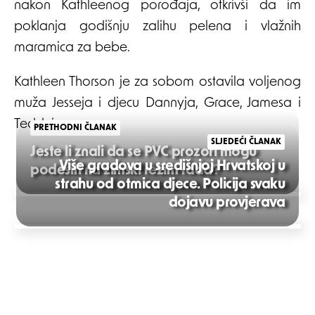
nakon Kathleenog porođaja, otkrivši da im
poklanja godišnju zalihu pelena i vlažnih
maramica za bebe.
Kathleen Thorson je za sobom ostavila voljenog
muža Jesseja i djecu Dannyja, Grace, Jamesa i
Teddyja.
PRETHODNI ČLANAK
SLJEDEĆI ČLANAK
Jeste li znali da se PVC prozori mogu
Više gradova u središnjoj Hrvatskoj u
podesiti na zimski režim rada?
strahu od otmica djece. Policija svaku
Post
dojavu provjerava
navigation