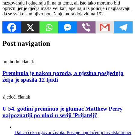
razgovaraju i educiraju ih na tu temu, ali isto tako moramo biti
oprezni jer je dječja mašta velika”, apeliraju iz policije i naglašavaju
da se svako sumnjivo ponašanje mora dojaviti na 192.
Post navigation
prethodni članak
Preminula je nakon poroda, a njezina posljednja
želja je spasila 12 ljudi
sljedeći članak
U 54. godini preminuo je glumac Matthew Perry
najpoznatiji po ulozi u seriji 'Prijatelji'
Dalića čeka ugovor života: Postaje najplaćeniji hrvatski trener