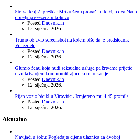
Strava kraj Zaprešića: Mrtvu ženu pronašli u kući, a dva člana
obitelji prevezena u bolnicu
Posted
Dnevnik.in
12. siječnja 2026.
Trump objavio screenshot na kojem piše da je predsjednik
Venezuele
Posted
Dnevnik.in
12. siječnja 2026.
Glumio ženu koja nudi seksualne usluge pa žrtvama prijetio
razotkrivanjem kompromitirajuće komunikacije
Posted
Dnevnik.in
12. siječnja 2026.
Pijan vozio bicikl u Virovitici. Izmjereno mu 4.45 promila
Posted
Dnevnik.in
12. siječnja 2026.
Aktualno
Navijači u šoku: Pogledajte cijene ulaznica za dvoboj