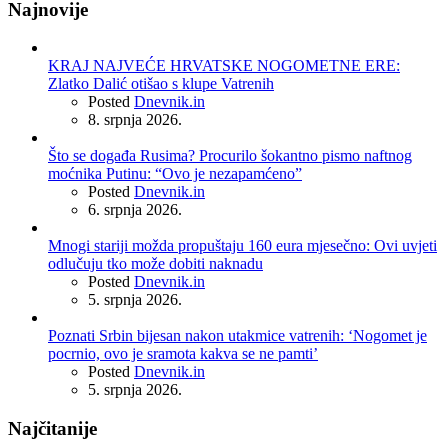
Najnovije
KRAJ NAJVEĆE HRVATSKE NOGOMETNE ERE:
Zlatko Dalić otišao s klupe Vatrenih
Posted
Dnevnik.in
8. srpnja 2026.
Što se događa Rusima? Procurilo šokantno pismo naftnog
moćnika Putinu: “Ovo je nezapamćeno”
Posted
Dnevnik.in
6. srpnja 2026.
Mnogi stariji možda propuštaju 160 eura mjesečno: Ovi uvjeti
odlučuju tko može dobiti naknadu
Posted
Dnevnik.in
5. srpnja 2026.
Poznati Srbin bijesan nakon utakmice vatrenih: ‘Nogomet je
pocrnio, ovo je sramota kakva se ne pamti’
Posted
Dnevnik.in
5. srpnja 2026.
Najčitanije