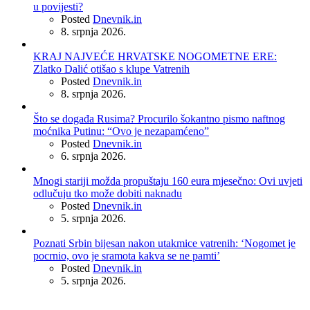
u povijesti?
Posted
Dnevnik.in
8. srpnja 2026.
KRAJ NAJVEĆE HRVATSKE NOGOMETNE ERE:
Zlatko Dalić otišao s klupe Vatrenih
Posted
Dnevnik.in
8. srpnja 2026.
Što se događa Rusima? Procurilo šokantno pismo naftnog
moćnika Putinu: “Ovo je nezapamćeno”
Posted
Dnevnik.in
6. srpnja 2026.
Mnogi stariji možda propuštaju 160 eura mjesečno: Ovi uvjeti
odlučuju tko može dobiti naknadu
Posted
Dnevnik.in
5. srpnja 2026.
Poznati Srbin bijesan nakon utakmice vatrenih: ‘Nogomet je
pocrnio, ovo je sramota kakva se ne pamti’
Posted
Dnevnik.in
5. srpnja 2026.