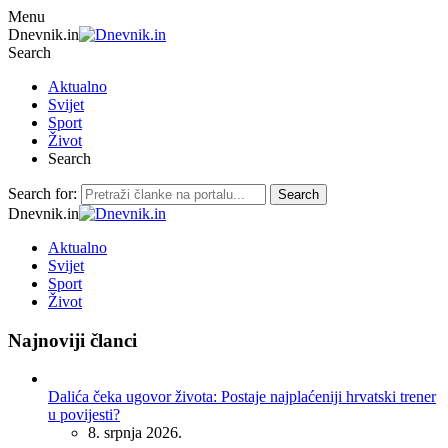
Menu
Dnevnik.in
Search
Aktualno
Svijet
Sport
Život
Search
Search for:
Search
Dnevnik.in
Aktualno
Svijet
Sport
Život
Najnoviji članci
Dalića čeka ugovor života: Postaje najplaćeniji hrvatski trener
u povijesti?
8. srpnja 2026.