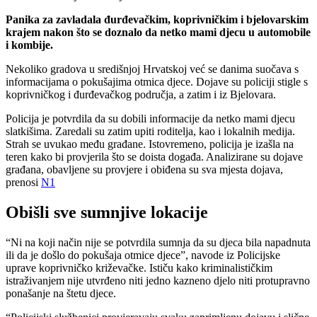
Panika za zavladala đurđevačkim, koprivničkim i bjelovarskim
krajem nakon što se doznalo da netko mami djecu u automobile
i kombije.
Nekoliko gradova u središnjoj Hrvatskoj već se danima suočava s
informacijama o pokušajima otmica djece. Dojave su policiji stigle s
koprivničkog i đurđevačkog područja, a zatim i iz Bjelovara.
Policija je potvrdila da su dobili informacije da netko mami djecu
slatkišima. Zaredali su zatim upiti roditelja, kao i lokalnih medija.
Strah se uvukao među građane. Istovremeno, policija je izašla na
teren kako bi provjerila što se doista događa. Analizirane su dojave
građana, obavljene su provjere i obiđena su sva mjesta dojava,
prenosi
N1
Obišli sve sumnjive lokacije
“Ni na koji način nije se potvrdila sumnja da su djeca bila napadnuta
ili da je došlo do pokušaja otmice djece”, navode iz Policijske
uprave koprivničko križevačke. Ističu kako kriminalističkim
istraživanjem nije utvrđeno niti jedno kazneno djelo niti protupravno
ponašanje na štetu djece.