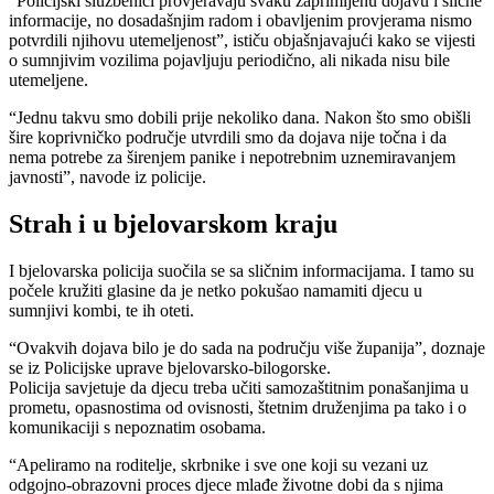
“Policijski službenici provjeravaju svaku zaprimljenu dojavu i slične
informacije, no dosadašnjim radom i obavljenim provjerama nismo
potvrdili njihovu utemeljenost”, ističu objašnjavajući kako se vijesti
o sumnjivim vozilima pojavljuju periodično, ali nikada nisu bile
utemeljene.
“Jednu takvu smo dobili prije nekoliko dana. Nakon što smo obišli
šire koprivničko područje utvrdili smo da dojava nije točna i da
nema potrebe za širenjem panike i nepotrebnim uznemiravanjem
javnosti”, navode iz policije.
Strah i u bjelovarskom kraju
I bjelovarska policija suočila se sa sličnim informacijama. I tamo su
počele kružiti glasine da je netko pokušao namamiti djecu u
sumnjivi kombi, te ih oteti.
“Ovakvih dojava bilo je do sada na području više županija”, doznaje
se iz Policijske uprave bjelovarsko-bilogorske.
Policija savjetuje da djecu treba učiti samozaštitnim ponašanjima u
prometu, opasnostima od ovisnosti, štetnim druženjima pa tako i o
komunikaciji s nepoznatim osobama.
“Apeliramo na roditelje, skrbnike i sve one koji su vezani uz
odgojno-obrazovni proces djece mlađe životne dobi da s njima