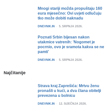
Mnogi stariji možda propuštaju 160
eura mjesečno: Ovi uvjeti odlučuju
tko može dobiti naknadu
POSTED
DNEVNIK.IN
5. SRPNJA 2026.
Poznati Srbin bijesan nakon
utakmice vatrenih: ‘Nogomet je
pocrnio, ovo je sramota kakva se ne
pamti’
POSTED
DNEVNIK.IN
5. SRPNJA 2026.
Najčitanije
Strava kraj Zaprešića: Mrtvu ženu
pronašli u kući, a dva člana obitelji
prevezena u bolnicu
POSTED
DNEVNIK.IN
12. SIJEČNJA 2026.