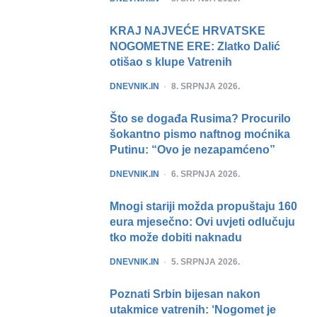
KRAJ NAJVEĆE HRVATSKE
NOGOMETNE ERE: Zlatko Dalić
otišao s klupe Vatrenih
POSTED
DNEVNIK.IN
8. SRPNJA 2026.
Što se događa Rusima? Procurilo
šokantno pismo naftnog moćnika
Putinu: “Ovo je nezapamćeno”
POSTED
DNEVNIK.IN
6. SRPNJA 2026.
Mnogi stariji možda propuštaju 160
eura mjesečno: Ovi uvjeti odlučuju
tko može dobiti naknadu
POSTED
DNEVNIK.IN
5. SRPNJA 2026.
Poznati Srbin bijesan nakon
utakmice vatrenih: ‘Nogomet je