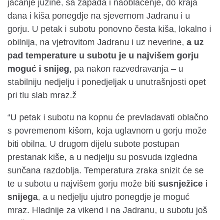
jačanje južine, sa zapada i naoblačenje, do kraja
dana i kiša ponegdje na sjevernom Jadranu i u
gorju. U petak i subotu ponovno česta kiša, lokalno i
obilnija, na vjetrovitom Jadranu i uz neverine,
a uz
pad temperature u subotu je u najvišem gorju
moguć i snijeg
, pa nakon razvedravanja – u
stabilniju nedjelju i ponedjeljak u unutrašnjosti opet
pri tlu slab mraz.ž
“U petak i subotu na kopnu će prevladavati oblačno
s povremenom kišom, koja uglavnom u gorju može
biti obilna. U drugom dijelu subote postupan
prestanak kiše, a u nedjelju su posvuda izgledna
sunčana razdoblja. Temperatura zraka snizit će se
te u subotu u najvišem gorju može biti
susnježice i
snijega
, a u nedjelju ujutro ponegdje je moguć
mraz. Hladnije za vikend i na Jadranu, u subotu još