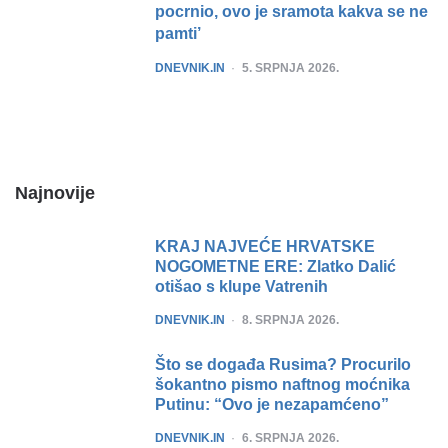
pocrnio, ovo je sramota kakva se ne
pamti’
POSTED
DNEVNIK.IN
5. SRPNJA 2026.
Najnovije
KRAJ NAJVEĆE HRVATSKE
NOGOMETNE ERE: Zlatko Dalić
otišao s klupe Vatrenih
POSTED
DNEVNIK.IN
8. SRPNJA 2026.
Što se događa Rusima? Procurilo
šokantno pismo naftnog moćnika
Putinu: “Ovo je nezapamćeno”
POSTED
DNEVNIK.IN
6. SRPNJA 2026.