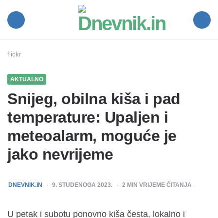
Dnevnik.in
Menu
Search
flickr
AKTUALNO
Snijeg, obilna kiša i pad
temperature: Upaljen i
meteoalarm, moguće je
jako nevrijeme
POSTED
DNEVNIK.IN
9. STUDENOGA 2023.
2
MIN VRIJEME ČITANJA
BY
U petak i subotu ponovno kiša česta, lokalno i