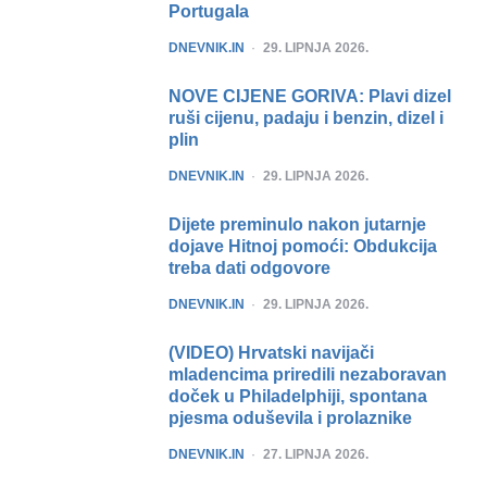
Portugala
POSTED
DNEVNIK.IN
29. LIPNJA 2026.
NOVE CIJENE GORIVA: Plavi dizel
ruši cijenu, padaju i benzin, dizel i
plin
POSTED
DNEVNIK.IN
29. LIPNJA 2026.
Dijete preminulo nakon jutarnje
dojave Hitnoj pomoći: Obdukcija
treba dati odgovore
POSTED
DNEVNIK.IN
29. LIPNJA 2026.
(VIDEO) Hrvatski navijači
mladencima priredili nezaboravan
doček u Philadelphiji, spontana
pjesma oduševila i prolaznike
POSTED
DNEVNIK.IN
27. LIPNJA 2026.