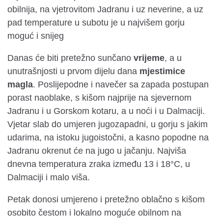
obilnija, na vjetrovitom Jadranu i uz neverine, a uz
pad temperature u subotu je u najvišem gorju
moguć i snijeg
Danas će biti pretežno sunčano
vrijeme
, a u
unutrašnjosti u prvom dijelu dana
mjestimice
magla
. Poslijepodne i navečer sa zapada postupan
porast naoblake, s kišom najprije na sjevernom
Jadranu i u Gorskom kotaru, a u noći i u Dalmaciji.
Vjetar slab do umjeren jugozapadni, u gorju s jakim
udarima, na istoku jugoistočni, a kasno popodne na
Jadranu okrenut će na jugo u jačanju. Najviša
dnevna temperatura zraka između 13 i 18°C, u
Dalmaciji i malo viša.
Petak donosi umjereno i pretežno oblačno s kišom
osobito čestom i lokalno moguće obilnom na