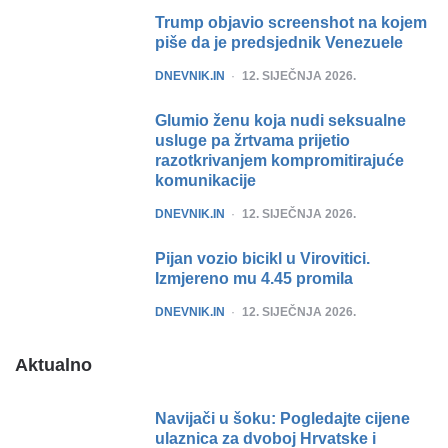
Trump objavio screenshot na kojem
piše da je predsjednik Venezuele
POSTED
DNEVNIK.IN
12. SIJEČNJA 2026.
Glumio ženu koja nudi seksualne
usluge pa žrtvama prijetio
razotkrivanjem kompromitirajuće
komunikacije
POSTED
DNEVNIK.IN
12. SIJEČNJA 2026.
Pijan vozio bicikl u Virovitici.
Izmjereno mu 4.45 promila
POSTED
DNEVNIK.IN
12. SIJEČNJA 2026.
Aktualno
Navijači u šoku: Pogledajte cijene
ulaznica za dvoboj Hrvatske i