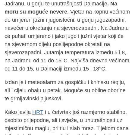
Jadranu, u gorju te unutrašnjosti Dalmacije
. Na
moru su moguće nevere
. Vjetar na kopnu većinom
do umjeren južni i jugoistočni, u gorju jugozapadni,
navečer u okretanju na sjeverozapadni. Na Jadranu
će puhati umjereno i jako jugo i južni vjetar koji će
na sjevernom dijelu poslijepodne okretati na
sjeverozapadni. Jutarnja temperatura između 5 i 8,
na Jadranu od 11 do 15°C. Najviša dnevna većinom
od 11 do 15, u Dalmaciji između 15 i 18°C.
Izdan je i meteoalarm za gospićku i kninsku regiju,
ali i cijelu obalu u petak. Moguće su obilne oborine
te grmljavinski pljuskovi.
Kako javlja
HRT
i u četvrtak još razmjerno stabilno,
osobito prijepodne, ali i svježe, u unutrašnjosti uz
mjestimičnu maglu, pri tlu i slab mraz. Tijekom dana