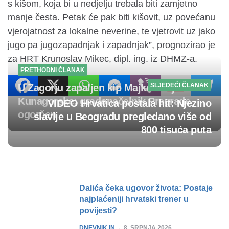
s kišom, koja bi u nedjelju trebala biti zamjetno
manje česta. Petak će pak biti kišovit, uz povećanu
vjerojatnost za lokalne neverine, te vjetrovit uz jako
jugo pa jugozapadnjak i zapadnjak”, prognozirao je
za HRT Krunoslav Mikec, dipl. ing. iz DHMZ-a.
PRETHODNI ČLANAK
SLJEDEĆI ČLANAK
U Zagorju zapaljen kip Majke Božje
Kunagorske; gradonačelnik Pregrade
VIDEO Hrvatica postala hit: Njezino
ogorčen
slavlje u Beogradu pregledano više od
800 tisuća puta
Post
navigation
Dalića čeka ugovor života: Postaje
najplaćeniji hrvatski trener u
povijesti?
POSTED
DNEVNIK.IN
8. SRPNJA 2026.