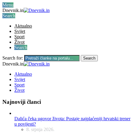
Menu
Dnevnik.in
Search
Aktualno
Svijet
Sport
Život
Search
Search for:
Search
Dnevnik.in
Aktualno
Svijet
Sport
Život
Najnoviji članci
Dalića čeka ugovor života: Postaje najplaćeniji hrvatski trener
u povijesti?
8. srpnja 2026.