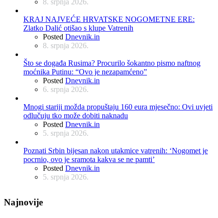
8. srpnja 2026.
KRAJ NAJVEĆE HRVATSKE NOGOMETNE ERE:
Zlatko Dalić otišao s klupe Vatrenih
Posted
Dnevnik.in
8. srpnja 2026.
Što se događa Rusima? Procurilo šokantno pismo naftnog
moćnika Putinu: “Ovo je nezapamćeno”
Posted
Dnevnik.in
6. srpnja 2026.
Mnogi stariji možda propuštaju 160 eura mjesečno: Ovi uvjeti
odlučuju tko može dobiti naknadu
Posted
Dnevnik.in
5. srpnja 2026.
Poznati Srbin bijesan nakon utakmice vatrenih: ‘Nogomet je
pocrnio, ovo je sramota kakva se ne pamti’
Posted
Dnevnik.in
5. srpnja 2026.
Najnovije