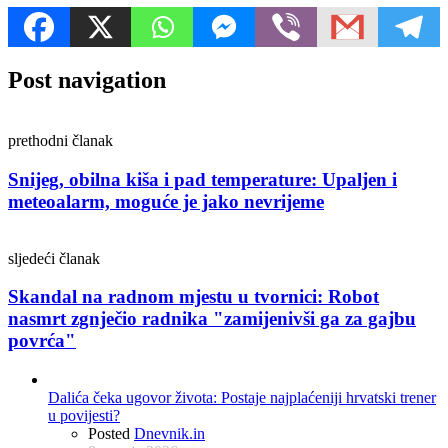
Post navigation
prethodni članak
Snijeg, obilna kiša i pad temperature: Upaljen i
meteoalarm, moguće je jako nevrijeme
sljedeći članak
Skandal na radnom mjestu u tvornici: Robot
nasmrt zgnječio radnika "zamijenivši ga za gajbu
povrća"
Dalića čeka ugovor života: Postaje najplaćeniji hrvatski trener
u povijesti?
Posted
Dnevnik.in