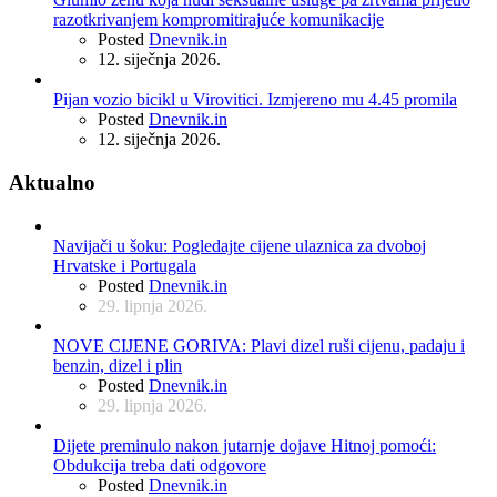
razotkrivanjem kompromitirajuće komunikacije
Posted
Dnevnik.in
12. siječnja 2026.
Pijan vozio bicikl u Virovitici. Izmjereno mu 4.45 promila
Posted
Dnevnik.in
12. siječnja 2026.
Aktualno
Navijači u šoku: Pogledajte cijene ulaznica za dvoboj
Hrvatske i Portugala
Posted
Dnevnik.in
29. lipnja 2026.
NOVE CIJENE GORIVA: Plavi dizel ruši cijenu, padaju i
benzin, dizel i plin
Posted
Dnevnik.in
29. lipnja 2026.
Dijete preminulo nakon jutarnje dojave Hitnoj pomoći:
Obdukcija treba dati odgovore
Posted
Dnevnik.in