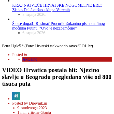
KRAJ NAJVEĆE HRVATSKE NOGOMETNE ERE:
Zlatko Dalić otišao s klupe Vatrenih
8. srpnja 2026.
Što se događa Rusima? Procurilo šokantno pismo naftnog
moćnika Putinu: “Ovo je nezapamćeno”
6. srpnja 2026.
Petra Uglešić (Foto: Hrvatski taekwondo savez/GOL.hr)
Posted
in
Aktualno
VIDEO Hrvatica postala hit: Njezino
slavlje u Beogradu pregledano više od 800
tisuća puta
Posted by
Dnevnik.in
9. studenoga 2023.
1
min vrijeme čitanja