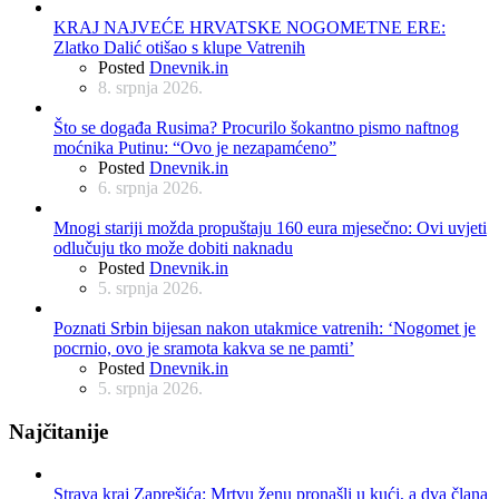
KRAJ NAJVEĆE HRVATSKE NOGOMETNE ERE:
Zlatko Dalić otišao s klupe Vatrenih
Posted
Dnevnik.in
8. srpnja 2026.
Što se događa Rusima? Procurilo šokantno pismo naftnog
moćnika Putinu: “Ovo je nezapamćeno”
Posted
Dnevnik.in
6. srpnja 2026.
Mnogi stariji možda propuštaju 160 eura mjesečno: Ovi uvjeti
odlučuju tko može dobiti naknadu
Posted
Dnevnik.in
5. srpnja 2026.
Poznati Srbin bijesan nakon utakmice vatrenih: ‘Nogomet je
pocrnio, ovo je sramota kakva se ne pamti’
Posted
Dnevnik.in
5. srpnja 2026.
Najčitanije
Strava kraj Zaprešića: Mrtvu ženu pronašli u kući, a dva člana