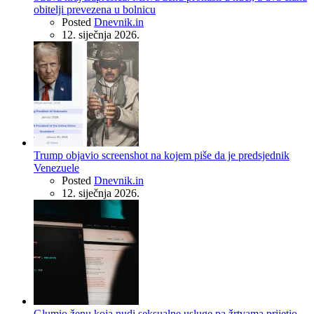
obitelji prevezena u bolnicu
Posted
Dnevnik.in
12. siječnja 2026.
Trump objavio screenshot na kojem piše da je predsjednik
Venezuele
Posted
Dnevnik.in
12. siječnja 2026.
Glumio ženu koja nudi seksualne usluge pa žrtvama prijetio