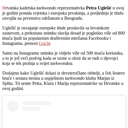
Hrvatska kadetska
taekwondo
reprezentativka
Petra Uglešić
u ovoj
je godini postala svjetska i europska prvakinja, a posljednju je titulu
osvojila na prvenstvu održanom u Beogradu.
Uglešić je osvajanje europske titule proslavila sa hrvatskom
zastavom, a prekrasnu snimku slavlja dosad je pogledao više od 800
tisuća ljudi na popularnim društvenim mrežama Facebooku i
Instagramu, prenosi
Gol.hr
Samo na Instagramu snimku je vidjelo više od 500 tisuća korisnika,
a to je još veći podvig kada se uzme u obzir da se radi o djevojci
koja se tek probija u svijet
taekwondoa
.
Dodajmo kako Uglešić dolazi iz deveteročlane obitelji, a ček šestero
braće i sestara trenira u uspješnom
taekwondo
klubu Marjan iz
Splita. Tri sestre Petra, Klara i Marija reprezentativke su Hrvatske u
ovoj godini.