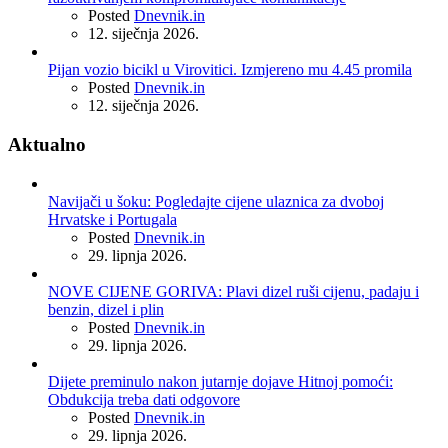
Posted
Dnevnik.in
12. siječnja 2026.
Pijan vozio bicikl u Virovitici. Izmjereno mu 4.45 promila
Posted
Dnevnik.in
12. siječnja 2026.
Aktualno
Navijači u šoku: Pogledajte cijene ulaznica za dvoboj
Hrvatske i Portugala
Posted
Dnevnik.in
29. lipnja 2026.
NOVE CIJENE GORIVA: Plavi dizel ruši cijenu, padaju i
benzin, dizel i plin
Posted
Dnevnik.in
29. lipnja 2026.
Dijete preminulo nakon jutarnje dojave Hitnoj pomoći:
Obdukcija treba dati odgovore
Posted
Dnevnik.in
29. lipnja 2026.