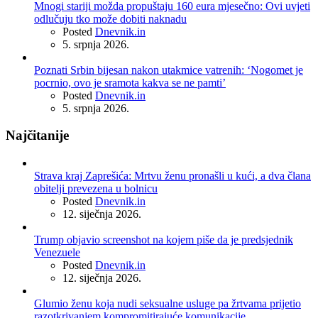
Mnogi stariji možda propuštaju 160 eura mjesečno: Ovi uvjeti
odlučuju tko može dobiti naknadu
Posted
Dnevnik.in
5. srpnja 2026.
Poznati Srbin bijesan nakon utakmice vatrenih: ‘Nogomet je
pocrnio, ovo je sramota kakva se ne pamti’
Posted
Dnevnik.in
5. srpnja 2026.
Najčitanije
Strava kraj Zaprešića: Mrtvu ženu pronašli u kući, a dva člana
obitelji prevezena u bolnicu
Posted
Dnevnik.in
12. siječnja 2026.
Trump objavio screenshot na kojem piše da je predsjednik
Venezuele
Posted
Dnevnik.in
12. siječnja 2026.
Glumio ženu koja nudi seksualne usluge pa žrtvama prijetio
razotkrivanjem kompromitirajuće komunikacije