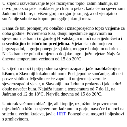
U srijedu razvedravanje te još razmjerno toplo, zatim hladnije, uz
novo prolazno jače naoblačenje i kišu u petak, kada će na sjevernom
Jadranu biti bure, u višem gorju moguć je snijeg, a od vjerojatno
sunčanije subote na kopnu ponegdje jutarnji mraz
Danas će biti promjenjivo oblačno i iznadprosječno toplo
vrijeme
za
doba godine. Povremeno kiša, danju mjestimice uglavnom na
sjevernom Jadranu i u gorskoj Hrvatskoj, a u noći na srijedu
česta i
u središnjim te istočnim predjelima
. Vjetar slab do umjeren
jugozapadni, u gorju ponegdje s jakim, moguće i olujnim udarima.
Na Jadranu će puhati umjereno do jako jugo i južni vjetar. Najviša
dnevna temperatura većinom od 15 do 20°C.
U srijedu u noći i prijepodne sa sjeverozapada
jače naoblačenje s
kišom
, u Slavoniji lokalno obilnom. Poslijepodne sunčanije, ali ne i
posve stabilno. Mjestimice će zapuhati umjeren sjeverni te
sjeverozapadni vjetar, u Slavoniji i na Jadranu prolazno i jak, a duž
obale navečer bura. Najniža jutarnja temperatura od 7 do 11, na
Jadranu od 12 do 18°C. Najviša dnevna od 15 do 20°C.
U utorak većinom oblačnije, ali i toplije, uz južinu te povremenu
mjestimičnu kišu na sjevernom Jadranu i u gorju, navečer i u noći na
srijedu u većini krajeva, javlja
HRT
. Ponegdje su mogući i pljuskovi
s grmljavinom.