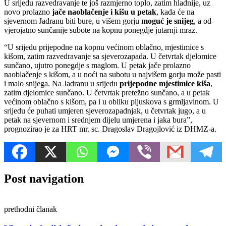
U srijedu razvedravanje te još razmjerno toplo, zatim hladnije, uz
novo prolazno
jače naoblačenje i kišu u petak
, kada će na
sjevernom Jadranu biti bure, u višem gorju
moguć je snijeg
, a od
vjerojatno sunčanije subote na kopnu ponegdje jutarnji mraz.
“U srijedu prijepodne na kopnu većinom oblačno, mjestimice s
kišom, zatim razvedravanje sa sjeverozapada. U četvrtak djelomice
sunčano, ujutro ponegdje s maglom. U petak jače prolazno
naoblačenje s kišom, a u noći na subotu u najvišem gorju može pasti
i malo snijega. Na Jadranu u srijedu
prijepodne mjestimice kiša
,
zatim djelomice sunčano. U četvrtak pretežno sunčano, a u petak
većinom oblačno s kišom, pa i u obliku pljuskova s grmljavinom. U
srijedu će puhati umjeren sjeverozapadnjak, u četvrtak jugo, a u
petak na sjevernom i srednjem dijelu umjerena i jaka bura”,
prognozirao je za HRT mr. sc. Dragoslav Dragojlović iz DHMZ-a.
Post navigation
prethodni članak