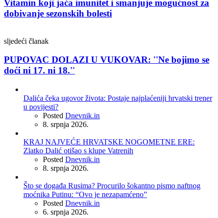
Vitamin koji jača imunitet i smanjuje mogućnost za
dobivanje sezonskih bolesti
sljedeći članak
PUPOVAC DOLAZI U VUKOVAR: ''Ne bojimo se
doći ni 17. ni 18.''
Dalića čeka ugovor života: Postaje najplaćeniji hrvatski trener
u povijesti?
Posted
Dnevnik.in
8. srpnja 2026.
KRAJ NAJVEĆE HRVATSKE NOGOMETNE ERE:
Zlatko Dalić otišao s klupe Vatrenih
Posted
Dnevnik.in
8. srpnja 2026.
Što se događa Rusima? Procurilo šokantno pismo naftnog
moćnika Putinu: “Ovo je nezapamćeno”
Posted
Dnevnik.in
6. srpnja 2026.