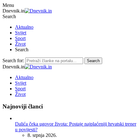
Menu
Dnevnik.in
Search
Aktualno
Svijet
Sport
Život
Search
Search for:
Search
Dnevnik.in
Aktualno
Svijet
Sport
Život
Najnoviji članci
Dalića čeka ugovor života: Postaje najplaćeniji hrvatski trener
u povijesti?
8. srpnja 2026.