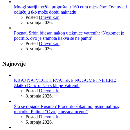
Mnogi stariji možda propuštaju 160 eura mjesečno: Ovi uvjeti
odlučuju tko može dobiti naknadu
Posted
Dnevnik.in
5. srpnja 2026.
Poznati Srbin bijesan nakon utakmice vatrenih: ‘Nogomet je
pocrnio, ovo je sramota kakva se ne pamti’
Posted
Dnevnik.in
5. srpnja 2026.
Najnovije
KRAJ NAJVEĆE HRVATSKE NOGOMETNE ERE:
Zlatko Dalić otišao s klupe Vatrenih
Posted
Dnevnik.in
8. srpnja 2026.
Što se događa Rusima? Procurilo šokantno pismo naftnog
moćnika Putinu: “Ovo je nezapamćeno”
Posted
Dnevnik.in
6. srpnja 2026.