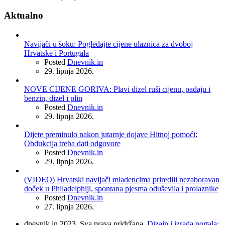
Aktualno
Navijači u šoku: Pogledajte cijene ulaznica za dvoboj
Hrvatske i Portugala
Posted
Dnevnik.in
29. lipnja 2026.
NOVE CIJENE GORIVA: Plavi dizel ruši cijenu, padaju i
benzin, dizel i plin
Posted
Dnevnik.in
29. lipnja 2026.
Dijete preminulo nakon jutarnje dojave Hitnoj pomoći:
Obdukcija treba dati odgovore
Posted
Dnevnik.in
29. lipnja 2026.
(VIDEO) Hrvatski navijači mladencima priredili nezaboravan
doček u Philadelphiji, spontana pjesma oduševila i prolaznike
Posted
Dnevnik.in
27. lipnja 2026.
dnevnik.in 2023. Sva prava pridržana.
Dizajn i izrada portala: