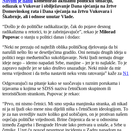
Novom je danu
komentirao aktualnu političku situaciju,
odlazak u Vukovar i obilježavanje Dana sjećanja na žrtve
Domovinskog rata i Dana sjećanja na žrtvu Vukovara i
Škabrnje, ali i odnose unutar Vlade.
“Došlo je do političke radikalizacije, čak do pojave desnog
radikalizma u retorici, to je zabrinjavajuće”, rekao je
Milorad
Pupovac
o stanju u politici danas i dodao:
“Neki ne prezaju od najtežih oblika političkog djelovanja da bi
narušili nešto što se desetljećima gradilo. Oni nemaju drugih ideja u
politici nego međuetničko sukobljavanje. Neki ljudi nemaju druge
ideje nego – idemo napadati Srbe, manjine – jer je to najlakše. To je
zapravo najteže jer se tako društvo unazađuje. Neki misle da mir
nema vrijednost i da treba nastaviti neku vrstu ratovanja” kaže za
N1
Odgovarajući na pitanje kako se suočavaju s raznim porukama i
izjavama u kojima se SDSS naziva četničkom skupinom ili
terorističkom strankom, Pupovac je rekao:
“Prvo, mi nismo četnici. Mi smo srpska manjinska stranka, ali nikad
ni ja ni ljudi oko mene nisu dijelili ništa s četničkom ideologijom. To
je za nas uvredljiv naziv koliko god uobičajen, on je protivan našem
osjećaju političke vrijednosti. Brine činjenica da se u odnosima
između Zagreba i Beograde Hrvate lako pretvara u ustaše, a Srbe u
četnike. Uzet ću povod nesretnog incidenta u Zadru napadom na