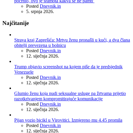
pocrnio, ovo je sramota kakva se ne pamti’
Posted
Dnevnik.in
5. srpnja 2026.
Najčitanije
Strava kraj Zaprešića: Mrtvu ženu pronašli u kući, a dva člana
obitelji prevezena u bolnicu
Posted
Dnevnik.in
12. siječnja 2026.
Trump objavio screenshot na kojem piše da je predsjednik
Venezuele
Posted
Dnevnik.in
12. siječnja 2026.
Glumio ženu koja nudi seksualne usluge pa žrtvama prijetio
razotkrivanjem kompromitirajuće komunikacije
Posted
Dnevnik.in
12. siječnja 2026.
Pijan vozio bicikl u Virovitici. Izmjereno mu 4.45 promila
Posted
Dnevnik.in
12. siječnja 2026.