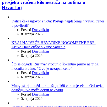
prosjeku vraćena kilometraža na autima u
Hrvatskoj
Dalića čeka ugovor života: Postaje najplaćeniji hrvatski trener
u povijesti?
Posted
Dnevnik.in
8. srpnja 2026.
KRAJ NAJVEĆE HRVATSKE NOGOMETNE ERE:
Zlatko Dalić otišao s klupe Vatrenih
Posted
Dnevnik.in
8. srpnja 2026.
Što se događa Rusima? Procurilo šokantno pismo naftnog
moćnika Putinu: “Ovo je nezapamćeno”
Posted
Dnevnik.in
6. srpnja 2026.
Mnogi stariji možda propuštaju 160 eura mjesečno: Ovi uvjeti
odlučuju tko može dobiti naknadu
Posted
Dnevnik.in
5. srpnja 2026.