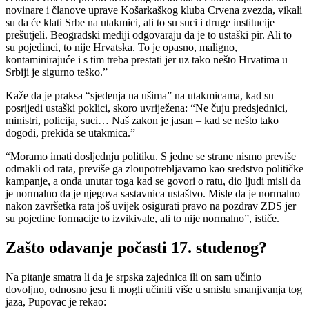
novinare i članove uprave Košarkaškog kluba Crvena zvezda, vikali
su da će klati Srbe na utakmici, ali to su suci i druge institucije
prešutjeli. Beogradski mediji odgovaraju da je to ustaški pir. Ali to
su pojedinci, to nije Hrvatska. To je opasno, maligno,
kontaminirajuće i s tim treba prestati jer uz tako nešto Hrvatima u
Srbiji je sigurno teško.”
Kaže da je praksa “sjedenja na ušima” na utakmicama, kad su
posrijedi ustaški poklici, skoro uvriježena: “Ne čuju predsjednici,
ministri, policija, suci… Naš zakon je jasan – kad se nešto tako
dogodi, prekida se utakmica.”
“Moramo imati dosljednju politiku. S jedne se strane nismo previše
odmakli od rata, previše ga zloupotrebljavamo kao sredstvo političke
kampanje, a onda unutar toga kad se govori o ratu, dio ljudi misli da
je normalno da je njegova sastavnica ustaštvo. Misle da je normalno
nakon završetka rata još uvijek osigurati pravo na pozdrav ZDS jer
su pojedine formacije to izvikivale, ali to nije normalno”, ističe.
Zašto odavanje počasti 17. studenog?
Na pitanje smatra li da je srpska zajednica ili on sam učinio
dovoljno, odnosno jesu li mogli učiniti više u smislu smanjivanja tog
jaza, Pupovac je rekao: