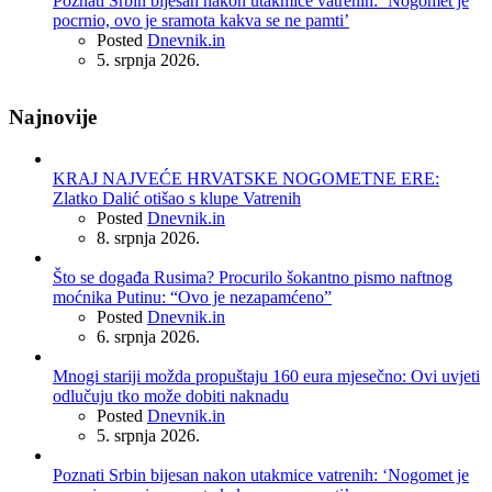
Poznati Srbin bijesan nakon utakmice vatrenih: ‘Nogomet je
pocrnio, ovo je sramota kakva se ne pamti’
Posted
Dnevnik.in
5. srpnja 2026.
Najnovije
KRAJ NAJVEĆE HRVATSKE NOGOMETNE ERE:
Zlatko Dalić otišao s klupe Vatrenih
Posted
Dnevnik.in
8. srpnja 2026.
Što se događa Rusima? Procurilo šokantno pismo naftnog
moćnika Putinu: “Ovo je nezapamćeno”
Posted
Dnevnik.in
6. srpnja 2026.
Mnogi stariji možda propuštaju 160 eura mjesečno: Ovi uvjeti
odlučuju tko može dobiti naknadu
Posted
Dnevnik.in
5. srpnja 2026.
Poznati Srbin bijesan nakon utakmice vatrenih: ‘Nogomet je