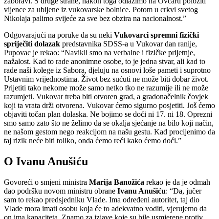
zaboravi. S druge strane, nakon toga odlazimo na Ovčaru položiti
vijence za ubijene iz vukovarske bolnice. Potom u crkvi svetog
Nikolaja palimo svijeće za sve bez obzira na nacionalnost.”
Odgovarajući na poruke da su neki
Vukovarci spremni fizički
spriječiti dolazak
predstavnika SDSS-a u Vukovar dan ranije,
Pupovac je rekao: “Navikli smo na verbalne i fizičke prijetnje,
nažalost. Kad to rade anonimne osobe, to je jedna stvar, ali kad to
rade naši kolege iz Sabora, djeluju na osnovi loše pameti i suprotno
Ustavnim vrijednostima. Život bez sućuti ne može biti dobar život.
Prijetiti tako nekome može samo netko tko ne razumije ili ne može
razumjeti. Vukovar treba biti otvoren grad, a gradonačelnik čovjek
koji ta vrata drži otvorena. Vukovar ćemo sigurno posjetiti. Još ćemo
objaviti točan plan dolaska. Ne bojimo se doći ni 17. ni 18. Oprezni
smo samo zato što ne želimo da se okalja sjećanje na bilo koji način,
ne našom gestom nego reakcijom na našu gestu. Kad procijenimo da
taj rizik neće biti toliko, onda ćemo reći kako ćemo doći.”
O Ivanu Anušiću
Govoreći o smjeni ministra
Marija Banožića
rekao je da je odmah
dao podršku novom ministru obrane
Ivanu Anušiću
: “Da, jučer
sam to rekao predsjedniku Vlade. Ima određeni autoritet, taj dio
Vlade mora imati osobu koja će to adekvatno voditi, vjerujemo da
on ima kapaciteta. Znamo za izjave koje su bile usmjerene protiv