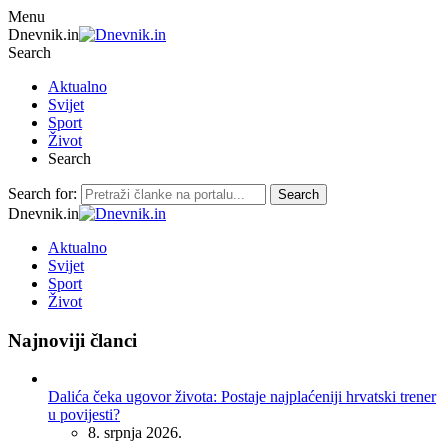
Menu
Dnevnik.in
Search
Aktualno
Svijet
Sport
Život
Search
Search for:
Search
Dnevnik.in
Aktualno
Svijet
Sport
Život
Najnoviji članci
Dalića čeka ugovor života: Postaje najplaćeniji hrvatski trener
u povijesti?
8. srpnja 2026.