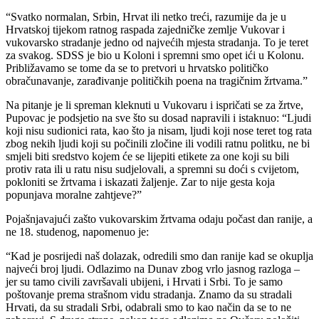
“Svatko normalan, Srbin, Hrvat ili netko treći, razumije da je u
Hrvatskoj tijekom ratnog raspada zajedničke zemlje Vukovar i
vukovarsko stradanje jedno od najvećih mjesta stradanja. To je teret
za svakog. SDSS je bio u Koloni i spremni smo opet ići u Kolonu.
Približavamo se tome da se to pretvori u hrvatsko političko
obračunavanje, zarađivanje političkih poena na tragičnim žrtvama.”
Na pitanje je li spreman kleknuti u Vukovaru i ispričati se za žrtve,
Pupovac je podsjetio na sve što su dosad napravili i istaknuo: “Ljudi
koji nisu sudionici rata, kao što ja nisam, ljudi koji nose teret tog rata
zbog nekih ljudi koji su počinili zločine ili vodili ratnu politku, ne bi
smjeli biti sredstvo kojem će se lijepiti etikete za one koji su bili
protiv rata ili u ratu nisu sudjelovali, a spremni su doći s cvijetom,
pokloniti se žrtvama i iskazati žaljenje. Zar to nije gesta koja
popunjava moralne zahtjeve?”
Pojašnjavajući zašto vukovarskim žrtvama odaju počast dan ranije, a
ne 18. studenog, napomenuo je:
“Kad je posrijedi naš dolazak, odredili smo dan ranije kad se okuplja
najveći broj ljudi. Odlazimo na Dunav zbog vrlo jasnog razloga –
jer su tamo civili završavali ubijeni, i Hrvati i Srbi. To je samo
poštovanje prema strašnom vidu stradanja. Znamo da su stradali
Hrvati, da su stradali Srbi, odabrali smo to kao način da se to ne