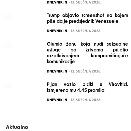
POSTED
DNEVNIK.IN
12. SIJEČNJA 2026.
Trump objavio screenshot na kojem
piše da je predsjednik Venezuele
POSTED
DNEVNIK.IN
12. SIJEČNJA 2026.
Glumio ženu koja nudi seksualne
usluge pa žrtvama prijetio
razotkrivanjem kompromitirajuće
komunikacije
POSTED
DNEVNIK.IN
12. SIJEČNJA 2026.
Pijan vozio bicikl u Virovitici.
Izmjereno mu 4.45 promila
POSTED
DNEVNIK.IN
12. SIJEČNJA 2026.
Aktualno