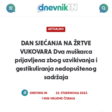
Dnevnik.in
Menu
Search
AKTUALNO
DAN SJEĆANJA NA ŽRTVE
VUKOVARA Dva muškarca
prijavljena zbog uzvikivanja i
gestikuliranja nedopuštenog
sadržaja
POSTED
DNEVNIK.IN
23. STUDENOGA 2023.
BY
1
MIN VRIJEME ČITANJA