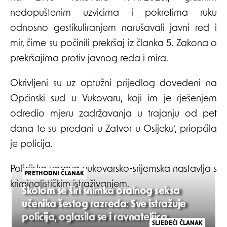
nedopuštenim uzvicima i pokretima ruku
odnosno gestikuliranjem narušavali javni red i
mir, čime su počinili prekršaj iz članka 5. Zakona o
prekršajima protiv javnog reda i mira.
Okrivljeni su uz optužni prijedlog dovedeni na
Općinski sud u Vukovaru, koji im je rješenjem
odredio mjeru zadržavanja u trajanju od pet
dana te su predani u Zatvor u Osijeku’, priopćila
je policija.
Policijska uprava vukovarsko-srijemska nastavlja s
PRETHODNI ČLANAK
kriminalističkim istraživanjem.
Školom se širi snimka oralnog seksa
učenika šestog razreda: Sve istražuje
policija, oglasila se i ravnateljica
SLJEDEĆI ČLANAK