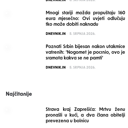
DNEVNIK.IN
6. SRPNJA 2026.
Mnogi stariji možda propuštaju 160
eura mjesečno: Ovi uvjeti odlučuju
tko može dobiti naknadu
POSTED
DNEVNIK.IN
5. SRPNJA 2026.
Poznati Srbin bijesan nakon utakmice
vatrenih: ‘Nogomet je pocrnio, ovo je
sramota kakva se ne pamti’
POSTED
DNEVNIK.IN
5. SRPNJA 2026.
Najčitanije
Strava kraj Zaprešića: Mrtvu ženu
pronašli u kući, a dva člana obitelji
prevezena u bolnicu