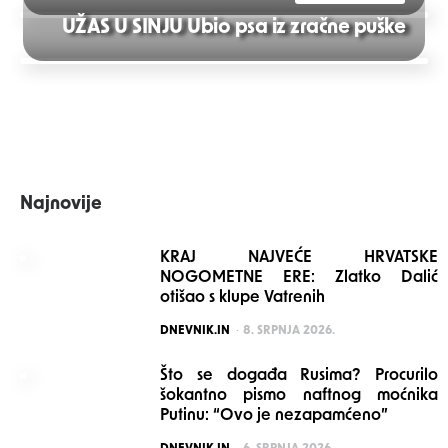
Post
UŽAS U SINJU Ubio psa iz zračne puške
navigation
Najnovije
KRAJ NAJVEĆE HRVATSKE
NOGOMETNE ERE: Zlatko Dalić
otišao s klupe Vatrenih
POSTED
DNEVNIK.IN
8. SRPNJA 2026.
Što se događa Rusima? Procurilo
šokantno pismo naftnog moćnika
Putinu: “Ovo je nezapamćeno”
POSTED