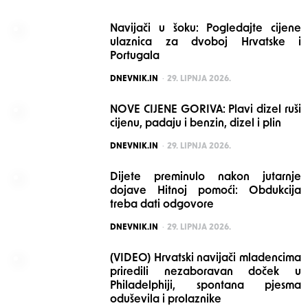
Navijači u šoku: Pogledajte cijene
ulaznica za dvoboj Hrvatske i
Portugala
POSTED
DNEVNIK.IN
29. LIPNJA 2026.
NOVE CIJENE GORIVA: Plavi dizel ruši
cijenu, padaju i benzin, dizel i plin
POSTED
DNEVNIK.IN
29. LIPNJA 2026.
Dijete preminulo nakon jutarnje
dojave Hitnoj pomoći: Obdukcija
treba dati odgovore
POSTED
DNEVNIK.IN
29. LIPNJA 2026.
(VIDEO) Hrvatski navijači mladencima
priredili nezaboravan doček u
Philadelphiji, spontana pjesma
oduševila i prolaznike