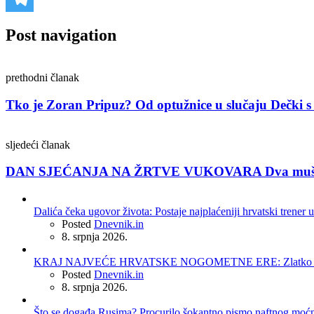
Post navigation
prethodni članak
Tko je Zoran Pripuz? Od optužnice u slučaju Dečki s K
sljedeći članak
DAN SJEĆANJA NA ŽRTVE VUKOVARA Dva muškarca pr
Dalića čeka ugovor života: Postaje najplaćeniji hrvatski trener u
Posted
Dnevnik.in
8. srpnja 2026.
KRAJ NAJVEĆE HRVATSKE NOGOMETNE ERE: Zlatko Dalić 
Posted
Dnevnik.in
8. srpnja 2026.
Što se događa Rusima? Procurilo šokantno pismo naftnog moć