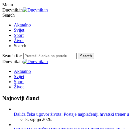
Menu
Dnevnik.in
Search
Aktualno
Svijet
Sport
Život
Search
Search for:
Search
Dnevnik.in
Aktualno
Svijet
Sport
Život
Najnoviji članci
Dalića čeka ugovor života: Postaje najplaćeniji hrvatski trener u
8. srpnja 2026.