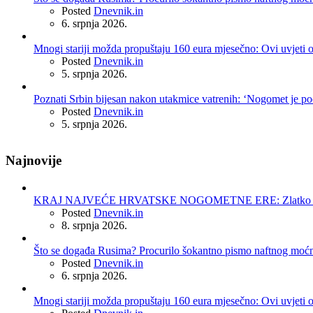
Posted
Dnevnik.in
6. srpnja 2026.
Mnogi stariji možda propuštaju 160 eura mjesečno: Ovi uvjeti 
Posted
Dnevnik.in
5. srpnja 2026.
Poznati Srbin bijesan nakon utakmice vatrenih: ‘Nogomet je po
Posted
Dnevnik.in
5. srpnja 2026.
Najnovije
KRAJ NAJVEĆE HRVATSKE NOGOMETNE ERE: Zlatko Dalić 
Posted
Dnevnik.in
8. srpnja 2026.
Što se događa Rusima? Procurilo šokantno pismo naftnog moć
Posted
Dnevnik.in
6. srpnja 2026.
Mnogi stariji možda propuštaju 160 eura mjesečno: Ovi uvjeti 