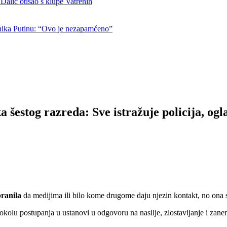
otišao s klupe Vatrenih
nika Putinu: “Ovo je nezapamćeno”
šestog razreda: Sve istražuje policija, oglas
ranila
da medijima ili bilo kome drugome daju njezin kontakt, no ona 
lu postupanja u ustanovi u odgovoru na nasilje, zlostavljanje i zanema