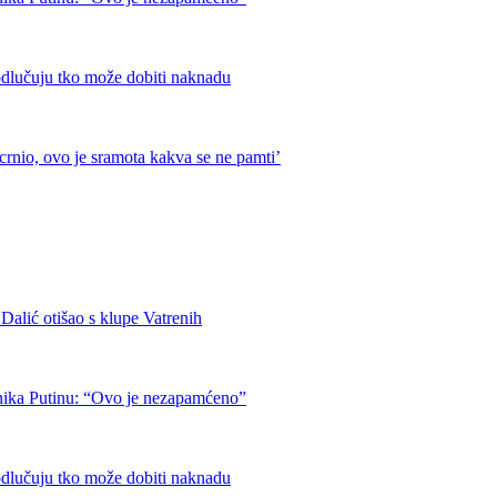
odlučuju tko može dobiti naknadu
crnio, ovo je sramota kakva se ne pamti’
otišao s klupe Vatrenih
nika Putinu: “Ovo je nezapamćeno”
odlučuju tko može dobiti naknadu