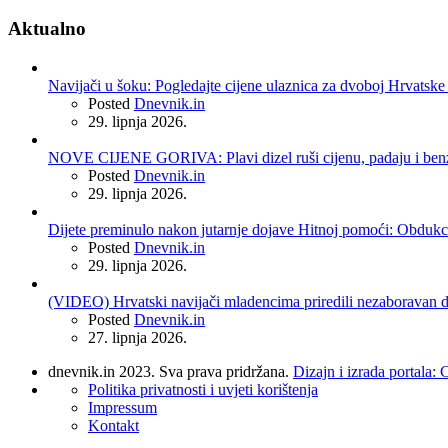
Aktualno
Navijači u šoku: Pogledajte cijene ulaznica za dvoboj Hrvatske 
Posted
Dnevnik.in
29. lipnja 2026.
NOVE CIJENE GORIVA: Plavi dizel ruši cijenu, padaju i benzin
Posted
Dnevnik.in
29. lipnja 2026.
Dijete preminulo nakon jutarnje dojave Hitnoj pomoći: Obdukci
Posted
Dnevnik.in
29. lipnja 2026.
(VIDEO) Hrvatski navijači mladencima priredili nezaboravan do
Posted
Dnevnik.in
27. lipnja 2026.
dnevnik.in 2023. Sva prava pridržana.
Dizajn i izrada portala:
Politika privatnosti i uvjeti korištenja
Impressum
Kontakt