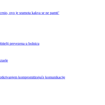
crnio, ovo je sramota kakva se ne pamti’
bitelji prevezena u bolnicu
ezuele
azotkrivanjem kompromitirajuće komunikacije