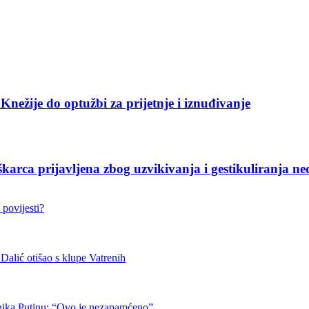
nežije do optužbi za prijetnje i iznuđivanje
ijavljena zbog uzvikivanja i gestikuliranja ned
 povijesti?
otišao s klupe Vatrenih
nika Putinu: “Ovo je nezapamćeno”