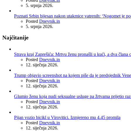
Posted
Dnevnik.in
5. srpnja 2026.
Poznati Srbin bijesan nakon utakmice vatrenih: ‘Nogomet je po
Posted
Dnevnik.in
5. srpnja 2026.
Najčitanije
Strava kraj Zaprešića: Mrtvu ženu pronašli u kući, a dva člana o
Posted
Dnevnik.in
12. siječnja 2026.
Trump objavio screenshot na kojem piše da je predsjednik Ven
Posted
Dnevnik.in
12. siječnja 2026.
Glumio ženu koja nudi seksualne usluge pa žrtvama prijetio r
Posted
Dnevnik.in
12. siječnja 2026.
Pijan vozio bicikl u Virovitici. Izmjereno mu 4.45 promila
Posted
Dnevnik.in
12. siječnja 2026.