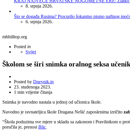
KRAJ NAJVEĆE HRVATSKE NOGOMETNE ERE: Zlatko Dalić 
8. srpnja 2026.
Što se događa Rusima? Procurilo šokantno pismo naftnog moć
6. srpnja 2026.
mhhilltop.org
Posted
in
Svijet
Školom se širi snimka oralnog seksa učenika 
Posted by
Dnevnik.in
23. studenoga 2023.
1
min vrijeme čitanja
Snimka je navodno nastala u jednoj od učionica škole.
Navodno je ravnateljica škole Dragana Nešić zaposlenima izričito
zab
“Škola poduzima sve mjere u skladu sa zakonom i Pravilnikom o protoko
poručila je, prenosi
Blic
.