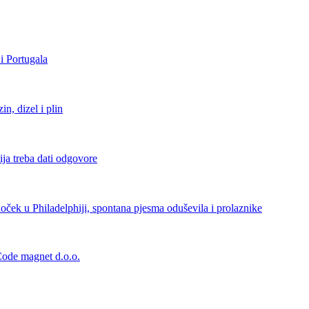
i Portugala
, dizel i plin
ja treba dati odgovore
ček u Philadelphiji, spontana pjesma oduševila i prolaznike
 Code magnet d.o.o.