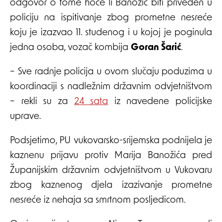
odgovor o tome hoće li Banožić biti priveden u
policiju na ispitivanje zbog prometne nesreće
koju je izazvao 11. studenog i u kojoj je poginula
jedna osoba, vozač kombija
Goran Šarić
.
– Sve radnje policija u ovom slučaju poduzima u
koordinaciji s nadležnim državnim odvjetništvom
– rekli su za
24 sata
iz navedene policijske
uprave.
Podsjetimo, PU vukovarsko-srijemska podnijela je
kaznenu prijavu protiv Marija Banožića pred
Županijskim državnim odvjetništvom u Vukovaru
zbog kaznenog djela izazivanje prometne
nesreće iz nehaja sa smrtnom posljedicom.