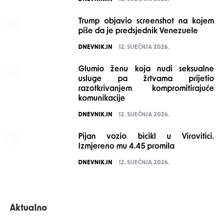
Trump objavio screenshot na kojem
piše da je predsjednik Venezuele
POSTED
DNEVNIK.IN
12. SIJEČNJA 2026.
Glumio ženu koja nudi seksualne
usluge pa žrtvama prijetio
razotkrivanjem kompromitirajuće
komunikacije
POSTED
DNEVNIK.IN
12. SIJEČNJA 2026.
Pijan vozio bicikl u Virovitici.
Izmjereno mu 4.45 promila
POSTED
DNEVNIK.IN
12. SIJEČNJA 2026.
Aktualno