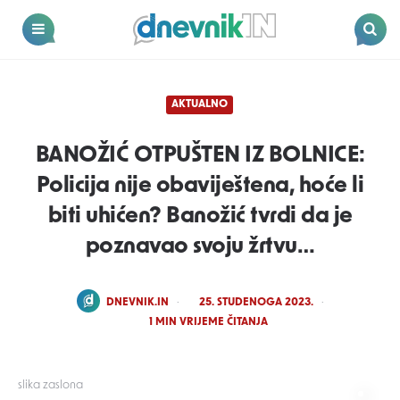
Dnevnik.in
Menu
Search
AKTUALNO
BANOŽIĆ OTPUŠTEN IZ BOLNICE:
Policija nije obaviještena, hoće li
biti uhićen? Banožić tvrdi da je
poznavao svoju žrtvu…
POSTED
DNEVNIK.IN
25. STUDENOGA 2023.
BY
1
MIN VRIJEME ČITANJA
slika zaslona