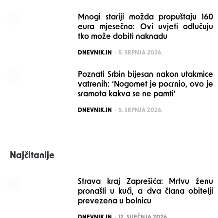
Mnogi stariji možda propuštaju 160
eura mjesečno: Ovi uvjeti odlučuju
tko može dobiti naknadu
POSTED
DNEVNIK.IN
5. SRPNJA 2026.
Poznati Srbin bijesan nakon utakmice
vatrenih: ‘Nogomet je pocrnio, ovo je
sramota kakva se ne pamti’
POSTED
DNEVNIK.IN
5. SRPNJA 2026.
Najčitanije
Strava kraj Zaprešića: Mrtvu ženu
pronašli u kući, a dva člana obitelji
prevezena u bolnicu
POSTED
DNEVNIK.IN
12. SIJEČNJA 2026.