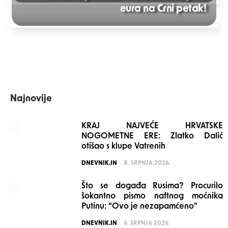
eura na Crni petak!
navigation
Najnovije
KRAJ NAJVEĆE HRVATSKE
NOGOMETNE ERE: Zlatko Dalić
otišao s klupe Vatrenih
POSTED
DNEVNIK.IN
8. SRPNJA 2026.
Što se događa Rusima? Procurilo
šokantno pismo naftnog moćnika
Putinu: “Ovo je nezapamćeno”
POSTED
DNEVNIK.IN
6. SRPNJA 2026.