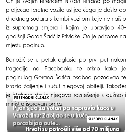
On je svojim terencem Nissan Terrano po magli
pretjecao teretno vozilo uslijed čega je došlo do
direktnog sudara s kombi vozilom koje ne naišlo
iz suprotnog smjera i kojim je upravljao 40-
godišnji Goran Šarić iz Privlake. On je pri tome na
mjestu poginuo.
Banožić se u petak oglasio po prvi put nakon
tragedije na Facebooku te otkrio kako je
poginulog Gorana Šarića osobno poznavao te
izrazio žaljenje i sućut njegovoj obitelji. Također
je istaknuo da je njegovo razrješenje s dužnosti
PRETHODNI ČLANAK
ministra ispravan potez.
Pijan sjeo za volan pa napravio kaos u
Varaždinu: Zabijao se u kuće,
SLJEDEĆI ČLANAK
porazbijao aute...
Hrvati su potrošili više od 70 milijuna
Post