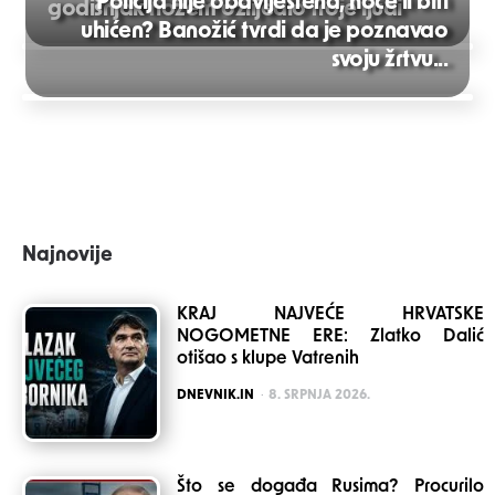
Policija nije obaviještena, hoće li biti
godišnjak nožem ozlijedio troje ljudi
uhićen? Banožić tvrdi da je poznavao
Post
svoju žrtvu...
navigation
Najnovije
KRAJ NAJVEĆE HRVATSKE
NOGOMETNE ERE: Zlatko Dalić
otišao s klupe Vatrenih
POSTED
DNEVNIK.IN
8. SRPNJA 2026.
Što se događa Rusima? Procurilo