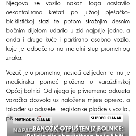
Njegovo se vozilo nakon toga nastavilo
nekontrolirano kretati po južnoj pješačko-
biciklističkoj stazi te potom stražnjim desnim
bočnim dijelom udarilo u zid najprije jedne, a
onda i druge kuće i parkirano osobno vozilo,
koje je odbačeno na metalni stup prometnog
znaka.
Vozač je u prometnoj nesreći ozlijeđen te mu je
medicinska pomoć pružena u varaždinskoj
Općoj bolnici. Od njega je privremeno oduzeta
vozačka dozvola uz naložene mjere opreza, a
također su oduzete i registarske pločice s vozila.,
piše
evarazdin
SLJEDEĆI ČLANAK
PRETHODNI ČLANAK
BANOŽIĆ OTPUŠTEN IZ BOLNICE:
NAPADAO LJUDE PO GRADU: 37-