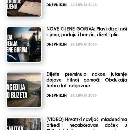
POSTED
DNEVNIK.IN
29. LIPNJA 2026.
NOVE CIJENE GORIVA: Plavi dizel ruši
cijenu, padaju i benzin, dizel i plin
POSTED
DNEVNIK.IN
29. LIPNJA 2026.
Dijete preminulo nakon jutarnje
dojave Hitnoj pomoći: Obdukcija
treba dati odgovore
POSTED
DNEVNIK.IN
29. LIPNJA 2026.
(VIDEO) Hrvatski navijači mladencima
priredili nezaboravan doček u