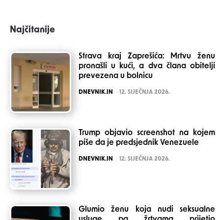
Najčitanije
Strava kraj Zaprešića: Mrtvu ženu
pronašli u kući, a dva člana obitelji
prevezena u bolnicu
POSTED
DNEVNIK.IN
12. SIJEČNJA 2026.
Trump objavio screenshot na kojem
piše da je predsjednik Venezuele
POSTED
DNEVNIK.IN
12. SIJEČNJA 2026.
Glumio ženu koja nudi seksualne
usluge pa žrtvama prijetio