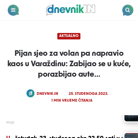
Dnevnik.in
Menu
Search
AKTUALNO
Pijan sjeo za volan pa napravio
kaos u Varaždinu: Zabijao se u kuće,
porazbijao aute…
POSTED
DNEVNIK.IN
25. STUDENOGA 2023.
BY
1
MIN VRIJEME ČITANJA
mup