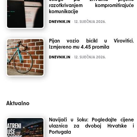
razotkrivanjem kompromitirajuće
komunikacije
POSTED
DNEVNIK.IN
12. SIJEČNJA 2026.
Pijan vozio bicikl u Virovitici.
Izmjereno mu 4.45 promila
POSTED
DNEVNIK.IN
12. SIJEČNJA 2026.
Aktualno
Navijači u šoku: Pogledajte cijene
ulaznica za dvoboj Hrvatske i
Portugala