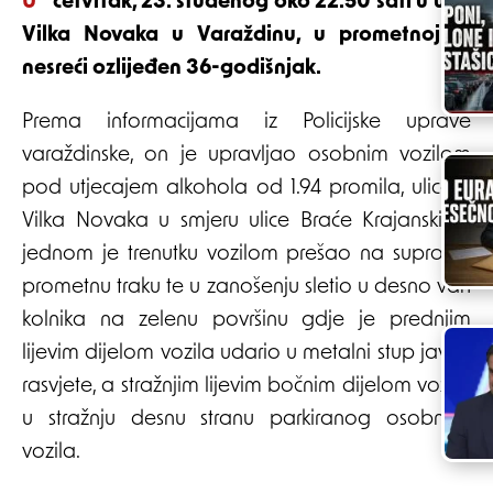
U četvrtak, 23. studenog oko 22.50 sati u ulici
Vilka Novaka u Varaždinu, u prometnoj je
nesreći ozlijeđen 36-godišnjak.
Prema informacijama iz Policijske uprave
varaždinske, on je upravljao osobnim vozilom
pod utjecajem alkohola od 1.94 promila, ulicom
Vilka Novaka u smjeru ulice Braće Krajanski. U
jednom je trenutku vozilom prešao na suprotnu
prometnu traku te u zanošenju sletio u desno van
kolnika na zelenu površinu gdje je prednjim
lijevim dijelom vozila udario u metalni stup javne
rasvjete, a stražnjim lijevim bočnim dijelom vozila
u stražnju desnu stranu parkiranog osobnog
vozila.