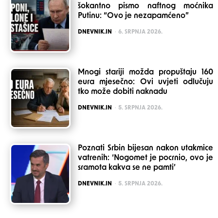
šokantno pismo naftnog moćnika
Putinu: “Ovo je nezapamćeno”
POSTED
DNEVNIK.IN
6. SRPNJA 2026.
Mnogi stariji možda propuštaju 160
eura mjesečno: Ovi uvjeti odlučuju
tko može dobiti naknadu
POSTED
DNEVNIK.IN
5. SRPNJA 2026.
Poznati Srbin bijesan nakon utakmice
vatrenih: ‘Nogomet je pocrnio, ovo je
sramota kakva se ne pamti’
POSTED
DNEVNIK.IN
5. SRPNJA 2026.