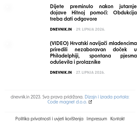
Dijete preminulo nakon jutarnje
dojave Hitnoj pomoći: Obdukcija
treba dati odgovore
POSTED
DNEVNIK.IN
29. LIPNJA 2026.
(VIDEO) Hrvatski navijači mladencima
priredili nezaboravan doček u
Philadelphiji, spontana pjesma
oduševila i prolaznike
POSTED
DNEVNIK.IN
27. LIPNJA 2026.
dnevnik.in 2023. Sva prava pridržana.
Dizajn i izrada portala:
Code magnet d.o.o.
Politika privatnosti i uvjeti korištenja
Impressum
Kontakt