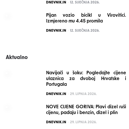
POSTED
DNEVNIK.IN
12. SIJEČNJA 2026.
Pijan vozio bicikl u Virovitici.
Izmjereno mu 4.45 promila
POSTED
DNEVNIK.IN
12. SIJEČNJA 2026.
Aktualno
Navijači u šoku: Pogledajte cijene
ulaznica za dvoboj Hrvatske i
Portugala
POSTED
DNEVNIK.IN
29. LIPNJA 2026.
NOVE CIJENE GORIVA: Plavi dizel ruši
cijenu, padaju i benzin, dizel i plin
POSTED
DNEVNIK.IN
29. LIPNJA 2026.