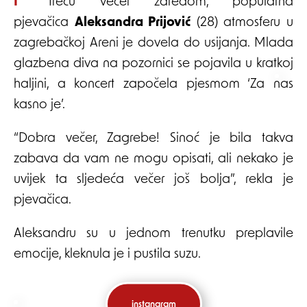
I treću večer zaredom, popularna
pjevačica
Aleksandra Prijović
(28) atmosferu u
zagrebačkoj Areni je dovela do usijanja. Mlada
glazbena diva na pozornici se pojavila u kratkoj
haljini, a koncert započela pjesmom ‘Za nas
kasno je’.
“Dobra večer, Zagrebe! Sinoć je bila takva
zabava da vam ne mogu opisati, ali nekako je
uvijek ta sljedeća večer još bolja”, rekla je
pjevačica.
Aleksandru su u jednom trenutku preplavile
emocije, kleknula je i pustila suzu.
instangram