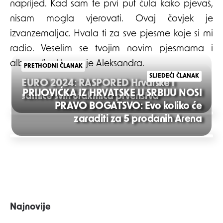
naprijed. Kad sam te prvi put čula kako pjevaš,
nisam mogla vjerovati. Ovaj čovjek je
izvanzemaljac. Hvala ti za sve pjesme koje si mi
radio. Veselim se tvojim novim pjesmama i
albumu”, rekla mu je Aleksandra.
PRETHODNI ČLANAK
SLJEDEĆI ČLANAK
EURO 2024: RASPORED Hrvatske i
PRIJOVIĆKA IZ HRVATSKE U SRBIJU NOSI
satnice svih utakmica prvenstva
PRAVO BOGATSVO: Evo koliko će
Post
zaraditi za 5 prodanih Arena
navigation
Najnovije