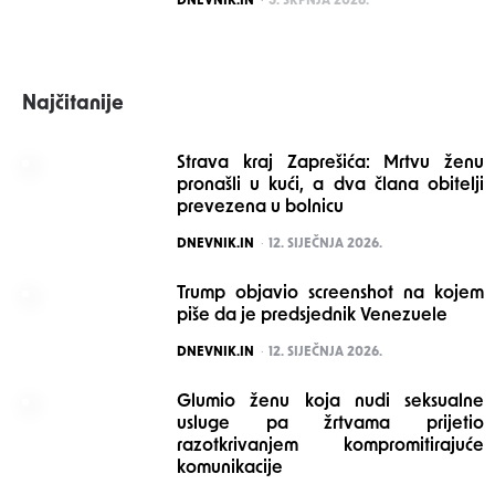
DNEVNIK.IN
5. SRPNJA 2026.
Najčitanije
Strava kraj Zaprešića: Mrtvu ženu
pronašli u kući, a dva člana obitelji
prevezena u bolnicu
POSTED
DNEVNIK.IN
12. SIJEČNJA 2026.
Trump objavio screenshot na kojem
piše da je predsjednik Venezuele
POSTED
DNEVNIK.IN
12. SIJEČNJA 2026.
Glumio ženu koja nudi seksualne
usluge pa žrtvama prijetio
razotkrivanjem kompromitirajuće
komunikacije