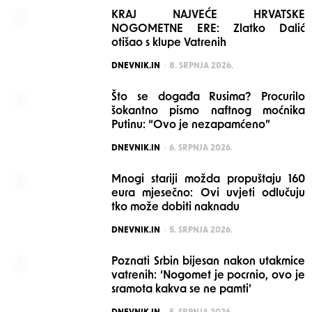
KRAJ NAJVEĆE HRVATSKE
NOGOMETNE ERE: Zlatko Dalić
otišao s klupe Vatrenih
POSTED
DNEVNIK.IN
8. SRPNJA 2026.
Što se događa Rusima? Procurilo
šokantno pismo naftnog moćnika
Putinu: “Ovo je nezapamćeno”
POSTED
DNEVNIK.IN
6. SRPNJA 2026.
Mnogi stariji možda propuštaju 160
eura mjesečno: Ovi uvjeti odlučuju
tko može dobiti naknadu
POSTED
DNEVNIK.IN
5. SRPNJA 2026.
Poznati Srbin bijesan nakon utakmice
vatrenih: ‘Nogomet je pocrnio, ovo je
sramota kakva se ne pamti’
POSTED