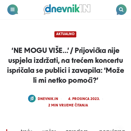
Dnevnik.in
Menu
Search
AKTUALNO
‘NE MOGU VIŠE…’ / Prijovićka nije
uspjela izdržati, na trećem koncertu
ispričala se publici i zavapila: ‘Može
li mi netko pomoći?’
POSTED
DNEVNIK.IN
4. PROSINCA 2023.
BY
2
MIN VRIJEME ČITANJA