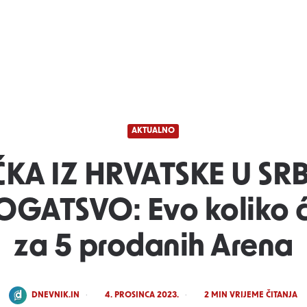
AKTUALNO
ĆKA IZ HRVATSKE U SRB
GATSVO: Evo koliko će
za 5 prodanih Arena
POSTED
DNEVNIK.IN
4. PROSINCA 2023.
2
MIN VRIJEME ČITANJA
BY