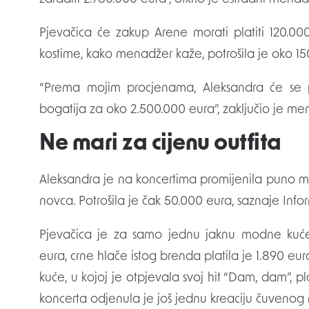
Pjevačica će zakup Arene morati platiti 120.00
kostime, kako menadžer kaže, potrošila je oko 150
“Prema mojim procjenama, Aleksandra će se p
bogatija za oko 2.500.000 eura”, zaključio je me
Ne mari za cijenu outfita
Aleksandra je na koncertima promijenila puno mod
novca. Potrošila je čak 50.000 eura, saznaje Info
Pjevačica je za samo jednu jaknu modne kuće
eura, crne hlače istog brenda platila je 1.890 eu
kuće, u kojoj je otpjevala svoj hit “Dam, dam”, pl
koncerta odjenula je još jednu kreaciju čuvenog 