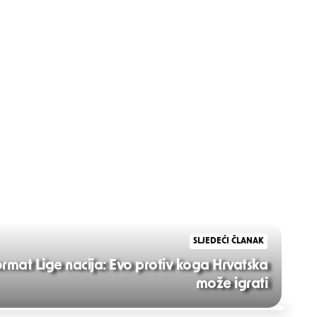
SLJEDEĆI ČLANAK
rmat Lige nacija: Evo protiv koga Hrvatska
može igrati