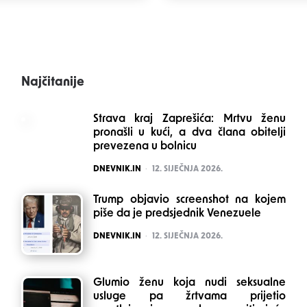
Najčitanije
Strava kraj Zaprešića: Mrtvu ženu
pronašli u kući, a dva člana obitelji
prevezena u bolnicu
POSTED
DNEVNIK.IN
12. SIJEČNJA 2026.
Trump objavio screenshot na kojem
piše da je predsjednik Venezuele
POSTED
DNEVNIK.IN
12. SIJEČNJA 2026.
Glumio ženu koja nudi seksualne
usluge pa žrtvama prijetio