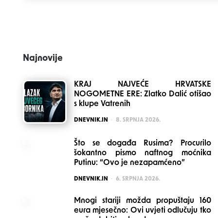
navigation
Najnovije
KRAJ NAJVEĆE HRVATSKE
NOGOMETNE ERE: Zlatko Dalić otišao
s klupe Vatrenih
POSTED
DNEVNIK.IN
8. SRPNJA 2026.
Što se događa Rusima? Procurilo
šokantno pismo naftnog moćnika
Putinu: “Ovo je nezapamćeno”
POSTED
DNEVNIK.IN
6. SRPNJA 2026.
Mnogi stariji možda propuštaju 160
eura mjesečno: Ovi uvjeti odlučuju tko