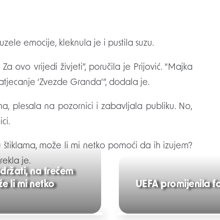
ele emocije, kleknula je i pustila suzu.
a ovo vrijedi živjeti”, poručila je Prijović. “Majka
natjecanje ‘Zvezde Granda'”, dodala je.
a, plesala na pozornici i zabavljala publiku. No,
ci.
u štiklama, može li mi netko pomoći da ih izujem?
ekla je.
zdržati, na trećem
že li mi netko
UEFA promijenila fo