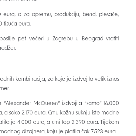
0 eura, a za opremu, produkciju, bend, plesače,
 tisuća eura.
oslije pet večeri u Zagrebu u Beograd vratiti
nadžer.
nih kombinacija, za koje je izdvojila velik iznos
rmer.
 “Alexander McQueen” izdvojila “samo” 16.000
ra, a sako 2.170 eura. Crnu kožnu suknju iste modne
atila je 4.000 eura, a crni top 2.390 eura. Tijekom
modnog dizajnera, koju je platila čak 7.523 eura.