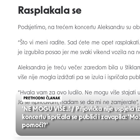
Rasplakala se
Podsjetimo, na trećem koncertu Aleksandru su obuz
“Što vi meni radite. Sad ćete me opet rasplakati. Z
je izgubila posao jer me svaki vikend vozila na 
Aleksandra je treću večer zaredom bila u štiklam
više nije mogla izdržati pa se izula i ispričala publi
“Hvala vam za ovo ludilo. Ne mogu više stajati 
PRETHODNI ČLANAK
Ja se ispričavam, nadam se da mi ne zamjerate”, r
'NE MOGU VIŠE...' / Prijovićka nije uspjela i
koncertu ispričala se publici i zavapila: 'Mo
pomoći?'
Post