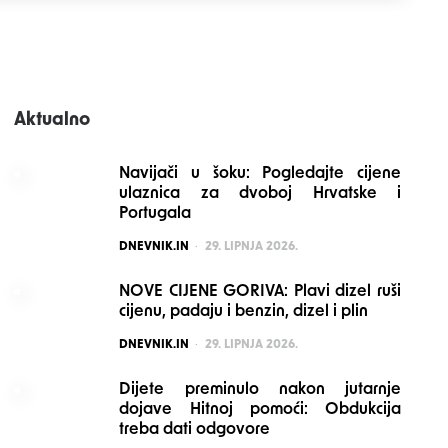
Aktualno
Navijači u šoku: Pogledajte cijene
ulaznica za dvoboj Hrvatske i
Portugala
POSTED
DNEVNIK.IN
29. LIPNJA 2026.
NOVE CIJENE GORIVA: Plavi dizel ruši
cijenu, padaju i benzin, dizel i plin
POSTED
DNEVNIK.IN
29. LIPNJA 2026.
Dijete preminulo nakon jutarnje
dojave Hitnoj pomoći: Obdukcija
treba dati odgovore