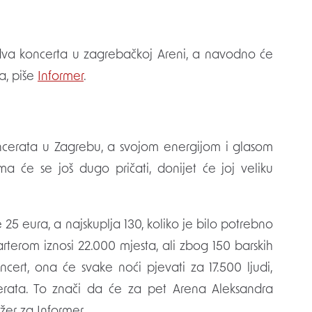
 dva koncerta u zagrebačkoj Areni, a navodno će
ra, piše
Informer
.
oncerata u Zagrebu, a svojom energijom i glasom
ma će se još dugo pričati, donijet će joj veliku
e 25 eura, a najskuplja 130, koliko je bilo potrebno
arterom iznosi 22.000 mjesta, ali zbog 150 barskih
ncert, ona će svake noći pjevati za 17.500 ljudi,
rata. To znači da će za pet Arena Aleksandra
žer za Informer.