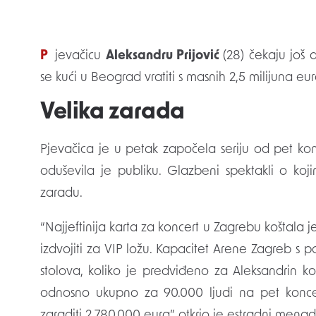
Pjevačicu
Aleksandru Prijović
(28) čekaju još
se kući u Beograd vratiti s masnih 2,5 milijuna eu
Velika zarada
Pjevačica je u petak započela seriju od pet k
oduševila je publiku. Glazbeni spektakli o koji
zaradu.
“Najjeftinija karta za koncert u Zagrebu koštala j
izdvojiti za VIP ložu. Kapacitet Arene Zagreb s p
stolova, koliko je predviđeno za Aleksandrin ko
odnosno ukupno za 90.000 ljudi na pet konce
zaraditi 2.780.000 eura”, otkrio je estradni menad