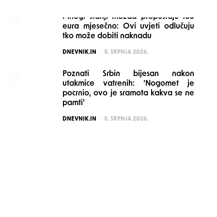
Mnogi stariji možda propuštaju 160
eura mjesečno: Ovi uvjeti odlučuju
tko može dobiti naknadu
POSTED
DNEVNIK.IN
5. SRPNJA 2026.
Poznati Srbin bijesan nakon
utakmice vatrenih: ‘Nogomet je
pocrnio, ovo je sramota kakva se ne
pamti’
POSTED
DNEVNIK.IN
5. SRPNJA 2026.