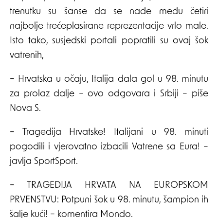
trenutku su šanse da se nađe među četiri
najbolje trećeplasirane reprezentacije vrlo male.
Isto tako, susjedski portali popratili su ovaj šok
vatrenih,
– Hrvatska u očaju, Italija dala gol u 98. minutu
za prolaz dalje – ovo odgovara i Srbiji – piše
Nova S.
– Tragedija Hrvatske! Italijani u 98. minuti
pogodili i vjerovatno izbacili Vatrene sa Eura! –
javlja SportSport.
– TRAGEDIJA HRVATA NA EUROPSKOM
PRVENSTVU: Potpuni šok u 98. minutu, šampion ih
šalje kući! – komentira Mondo.