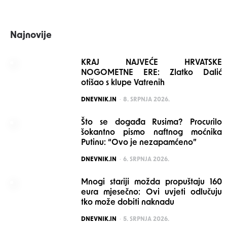
Najnovije
KRAJ NAJVEĆE HRVATSKE
NOGOMETNE ERE: Zlatko Dalić
otišao s klupe Vatrenih
POSTED
DNEVNIK.IN
8. SRPNJA 2026.
Što se događa Rusima? Procurilo
šokantno pismo naftnog moćnika
Putinu: “Ovo je nezapamćeno”
POSTED
DNEVNIK.IN
6. SRPNJA 2026.
Mnogi stariji možda propuštaju 160
eura mjesečno: Ovi uvjeti odlučuju
tko može dobiti naknadu
POSTED
DNEVNIK.IN
5. SRPNJA 2026.