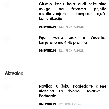
Glumio ženu koja nudi seksualne
usluge pa žrtvama prijetio
razotkrivanjem kompromitirajuće
komunikacije
POSTED
DNEVNIK.IN
12. SIJEČNJA 2026.
Pijan vozio bicikl u Virovitici.
Izmjereno mu 4.45 promila
POSTED
DNEVNIK.IN
12. SIJEČNJA 2026.
Aktualno
Navijači u šoku: Pogledajte cijene
ulaznica za dvoboj Hrvatske i
Portugala
POSTED
DNEVNIK.IN
29. LIPNJA 2026.