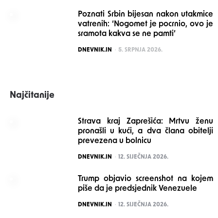
Poznati Srbin bijesan nakon utakmice
vatrenih: ‘Nogomet je pocrnio, ovo je
sramota kakva se ne pamti’
POSTED
DNEVNIK.IN
5. SRPNJA 2026.
Najčitanije
Strava kraj Zaprešića: Mrtvu ženu
pronašli u kući, a dva člana obitelji
prevezena u bolnicu
POSTED
DNEVNIK.IN
12. SIJEČNJA 2026.
Trump objavio screenshot na kojem
piše da je predsjednik Venezuele
POSTED
DNEVNIK.IN
12. SIJEČNJA 2026.