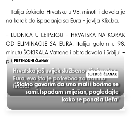
– Italija šokirala Hrvatsku u 98. minuti i dovela je
na korak do ispadanja sa Eura – javlja Klix.ba.
– LUDNICA U LEIPZIGU – HRVATSKA NA KORAK
OD ELIMINACIJE SA EURA: Italija golom u 98.
minutu ŠOKIRALA Vatrene i obradovala i Srbiju! –
piše Kurir.
PRETHODNI ČLANAK
Hrvatska još uvijek službeno nije ispala s
SLJEDEĆI ČLANAK
Eura, evo što je potrebno za osminu
'Stalno govorim da smo mali i borimo se
finala!
sami. Ispadam smiješan, pogledajte
Post
kako se ponaša Uefa'
navigation