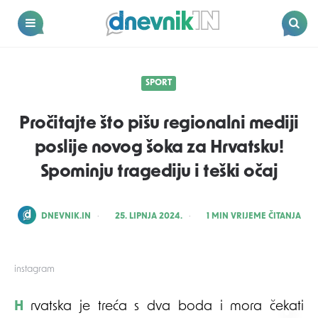
Dnevnik.in
Menu
Search
SPORT
Pročitajte što pišu regionalni mediji
poslije novog šoka za Hrvatsku!
Spominju tragediju i teški očaj
POSTED
DNEVNIK.IN
25. LIPNJA 2024.
1
MIN VRIJEME ČITANJA
BY
instagram
Hrvatska je treća s dva boda i mora čekati