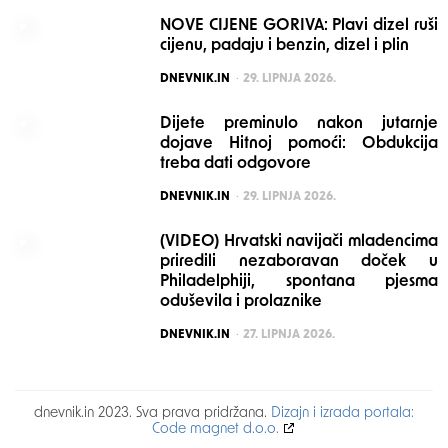
NOVE CIJENE GORIVA: Plavi dizel ruši
cijenu, padaju i benzin, dizel i plin
POSTED
DNEVNIK.IN
29. LIPNJA 2026.
Dijete preminulo nakon jutarnje
dojave Hitnoj pomoći: Obdukcija
treba dati odgovore
POSTED
DNEVNIK.IN
29. LIPNJA 2026.
(VIDEO) Hrvatski navijači mladencima
priredili nezaboravan doček u
Philadelphiji, spontana pjesma
oduševila i prolaznike
POSTED
DNEVNIK.IN
27. LIPNJA 2026.
dnevnik.in 2023. Sva prava pridržana.
Dizajn i izrada portala:
Code magnet d.o.o.