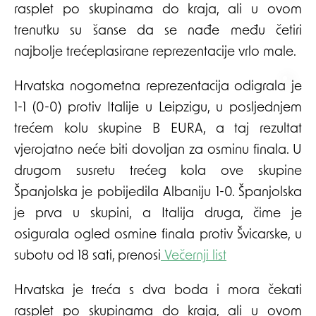
rasplet po skupinama do kraja, ali u ovom
trenutku su šanse da se nađe među četiri
najbolje trećeplasirane reprezentacije vrlo male.
Hrvatska nogometna reprezentacija odigrala je
1-1 (0-0) protiv Italije u Leipzigu, u posljednjem
trećem kolu skupine B EURA, a taj rezultat
vjerojatno neće biti dovoljan za osminu finala. U
drugom susretu trećeg kola ove skupine
Španjolska je pobijedila Albaniju 1-0. Španjolska
je prva u skupini, a Italija druga, čime je
osigurala ogled osmine finala protiv Švicarske, u
subotu od 18 sati, prenosi
Večernji list
Hrvatska je treća s dva boda i mora čekati
rasplet po skupinama do kraja, ali u ovom