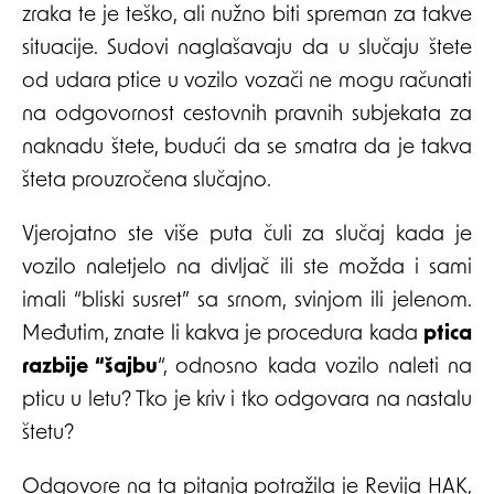
zraka te je teško, ali nužno biti spreman za takve
situacije. Sudovi naglašavaju da u slučaju štete
od udara ptice u vozilo vozači ne mogu računati
na odgovornost cestovnih pravnih subjekata za
naknadu štete, budući da se smatra da je takva
šteta prouzročena slučajno.
Vjerojatno ste više puta čuli za slučaj kada je
vozilo naletjelo na divljač ili ste možda i sami
imali “bliski susret” sa srnom, svinjom ili jelenom.
Međutim, znate li kakva je procedura kada
ptica
razbije “šajbu
“, odnosno kada vozilo naleti na
pticu u letu? Tko je kriv i tko odgovara na nastalu
štetu?
Odgovore na ta pitanja potražila je Revija HAK,