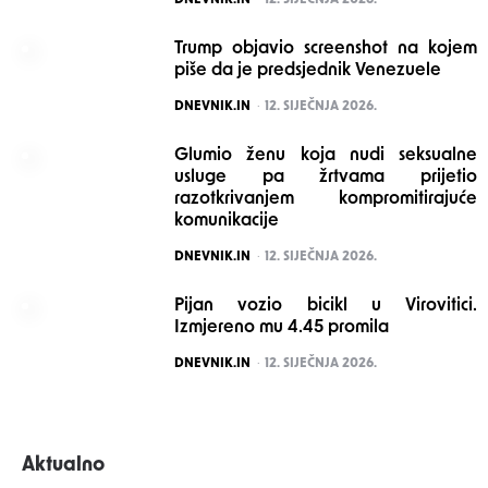
Trump objavio screenshot na kojem
piše da je predsjednik Venezuele
POSTED
DNEVNIK.IN
12. SIJEČNJA 2026.
Glumio ženu koja nudi seksualne
usluge pa žrtvama prijetio
razotkrivanjem kompromitirajuće
komunikacije
POSTED
DNEVNIK.IN
12. SIJEČNJA 2026.
Pijan vozio bicikl u Virovitici.
Izmjereno mu 4.45 promila
POSTED
DNEVNIK.IN
12. SIJEČNJA 2026.
Aktualno