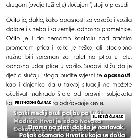
drugom (ovdje tužitelju) slučajem”, stoji u presudi.
Očito je, dakle, kako opasnosti za vozače i vozila
dolaze i s neba i sa zemlje, odnosno prometnice.
Očito je i da nemamo kontrolu nad zračnim
prometom ptica i kako je teško, ali istodobno
nužno biti spreman za nalet na pticu u letu,
odnosno udar ptice u vozilo. Sudovi ističu da je
riječ o slučaju, stoga budite svjesni te
opasnosti
,
kao i činjenice da u takvoj situaciji ne možete
očekivati naknadu štete od pravnih subjekata
koji su odgovorni za održavanje ceste.
PRETHODNI ČLANAK
Srpski mediji osuli paljbu po Luki
SLJEDEĆI ČLANAK
Modriću: 'Hrvat je izdao Novaka
Drama na plaži dobila je nastavak,
Đokovića, ovo nismo očekivali'
Poljak ošamario Hrvaticu koja se došla