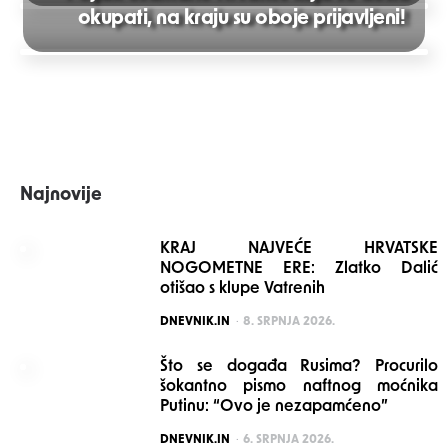
Post
okupati, na kraju su oboje prijavljeni!
navigation
Najnovije
KRAJ NAJVEĆE HRVATSKE
NOGOMETNE ERE: Zlatko Dalić
otišao s klupe Vatrenih
POSTED
DNEVNIK.IN
8. SRPNJA 2026.
Što se događa Rusima? Procurilo
šokantno pismo naftnog moćnika
Putinu: “Ovo je nezapamćeno”
POSTED
DNEVNIK.IN
6. SRPNJA 2026.