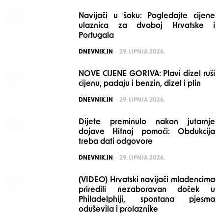
Navijači u šoku: Pogledajte cijene
ulaznica za dvoboj Hrvatske i
Portugala
POSTED
DNEVNIK.IN
29. LIPNJA 2026.
NOVE CIJENE GORIVA: Plavi dizel ruši
cijenu, padaju i benzin, dizel i plin
POSTED
DNEVNIK.IN
29. LIPNJA 2026.
Dijete preminulo nakon jutarnje
dojave Hitnoj pomoći: Obdukcija
treba dati odgovore
POSTED
DNEVNIK.IN
29. LIPNJA 2026.
(VIDEO) Hrvatski navijači mladencima
priredili nezaboravan doček u
Philadelphiji, spontana pjesma
oduševila i prolaznike