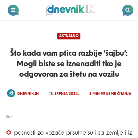
Dnevnik.in
Menu
Search
AKTUALNO
Što kada vam ptica razbije ‘šajbu’:
Mogli biste se iznenaditi tko je
odgovoran za štetu na vozilu
POSTED
DNEVNIK.IN
13. SRPNJA 2024.
2
MIN VRIJEME ČITANJA
BY
flickr
Opasnosti za vozače prisutne su i sa zemlje i iz