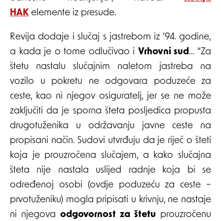
HAK
elemente iz presude.
Revija dodaje i slučaj s jastrebom iz ’94. godine,
a kada je o tome odlučivao i
Vrhovni sud
… “Za
štetu nastalu slučajnim naletom jastreba na
vozilo u pokretu ne odgovara poduzeće za
ceste, kao ni njegov osiguratelj, jer se ne može
zaključiti da je sporna šteta posljedica propusta
drugotuženika u održavanju javne ceste na
propisani način. Sudovi utvrđuju da je riječ o šteti
koja je prouzročena slučajem, a kako slučajna
šteta nije nastala uslijed radnje koja bi se
određenoj osobi (ovdje poduzeću za ceste –
prvotuženiku) mogla pripisati u krivnju, ne nastaje
ni njegova
odgovornost za štetu
prouzročenu