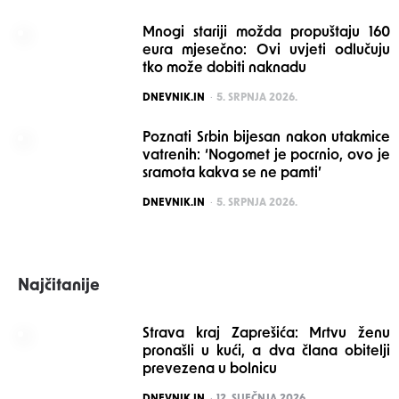
Mnogi stariji možda propuštaju 160
eura mjesečno: Ovi uvjeti odlučuju
tko može dobiti naknadu
POSTED
DNEVNIK.IN
5. SRPNJA 2026.
Poznati Srbin bijesan nakon utakmice
vatrenih: ‘Nogomet je pocrnio, ovo je
sramota kakva se ne pamti’
POSTED
DNEVNIK.IN
5. SRPNJA 2026.
Najčitanije
Strava kraj Zaprešića: Mrtvu ženu
pronašli u kući, a dva člana obitelji
prevezena u bolnicu
POSTED
DNEVNIK.IN
12. SIJEČNJA 2026.