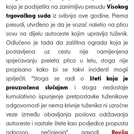
koja je podsjetila na zanimljivu presudu
Visokog
trgovačkog suda
iz svibnja ove godine. Prema
presudi, utvrđeno je da je vozač naletio na pticu
sovu na dijelu autoceste kojim upravlja tuženik.
Odlučeno je tada da zaštitna ograda koja je
postavljena uz cestu nije namijenjena
sprječavanju preleta ptica u letu, stoga nije
propisano kako bi se takvi incidenti mogli
spriječiti. “Stoga se radi o
šteti koja je
prouzročena slučajem
i stoga nedostaje
kumulativno ispunjenje pretpostavke tuženikove
odgovornosti jer nema krivnje tuženika ni uzročne
veze između obavljanja poslova održavanja
autoceste i nastale štete kao posljedice propusta
odnosno nečinjenja”, navodi
Revija