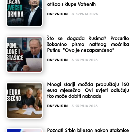
otišao s klupe Vatrenih
POSTED
DNEVNIK.IN
8. SRPNJA 2026.
Što se događa Rusima? Procurilo
šokantno pismo naftnog moćnika
Putinu: “Ovo je nezapamćeno”
POSTED
DNEVNIK.IN
6. SRPNJA 2026.
Mnogi stariji možda propuštaju 160
eura mjesečno: Ovi uvjeti odlučuju
tko može dobiti naknadu
POSTED
DNEVNIK.IN
5. SRPNJA 2026.
Poznati Srbin bijesan nakon utakmice