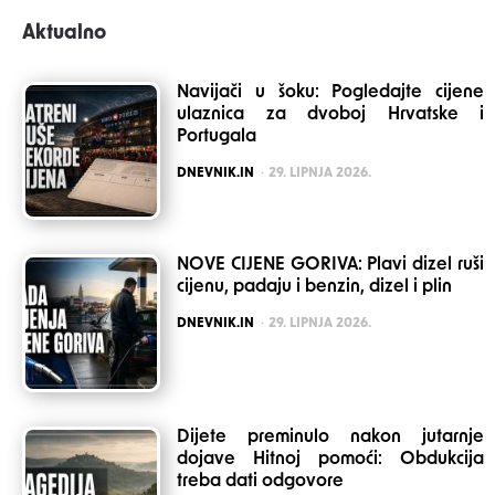
Aktualno
Navijači u šoku: Pogledajte cijene
ulaznica za dvoboj Hrvatske i
Portugala
POSTED
DNEVNIK.IN
29. LIPNJA 2026.
NOVE CIJENE GORIVA: Plavi dizel ruši
cijenu, padaju i benzin, dizel i plin
POSTED
DNEVNIK.IN
29. LIPNJA 2026.
Dijete preminulo nakon jutarnje
dojave Hitnoj pomoći: Obdukcija
treba dati odgovore