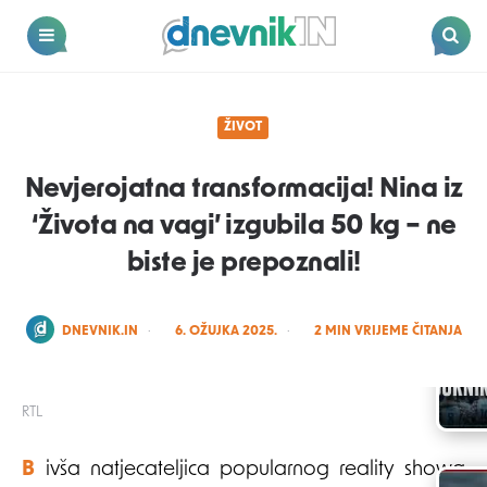
Dnevnik.in
Menu
Search
ŽIVOT
Nevjerojatna transformacija! Nina iz
‘Života na vagi’ izgubila 50 kg – ne
biste je prepoznali!
POSTED
DNEVNIK.IN
6. OŽUJKA 2025.
2
MIN VRIJEME ČITANJA
BY
RTL
Bivša natjecateljica popularnog reality showa