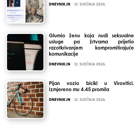
POSTED
DNEVNIK.IN
12. SIJEČNJA 2026.
Glumio ženu koja nudi seksualne
usluge pa žrtvama prijetio
razotkrivanjem kompromitirajuće
komunikacije
POSTED
DNEVNIK.IN
12. SIJEČNJA 2026.
Pijan vozio bicikl u Virovitici.
Izmjereno mu 4.45 promila
POSTED
DNEVNIK.IN
12. SIJEČNJA 2026.