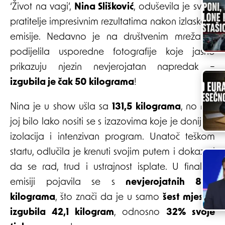
‘Život na vagi’,
Nina Slišković
, oduševila je svoje
pratitelje impresivnim rezultatima nakon izlaska iz
emisije. Nedavno je na društvenim mrežama
podijelila usporedne fotografije koje jasno
prikazuju njezin nevjerojatan napredak –
izgubila je čak 50 kilograma
!
Nina je u show ušla sa
131,5 kilograma
, no nije
joj bilo lako nositi se s izazovima koje je donijela
izolacija i intenzivan program. Unatoč teškom
startu, odlučila je krenuti svojim putem i dokazati
da se rad, trud i ustrajnost isplate. U finalnoj
emisiji pojavila se s
nevjerojatnih 89,4
kilograma
, što znači da je u samo
šest mjeseci
izgubila 42,1 kilogram
, odnosno
32% svoje