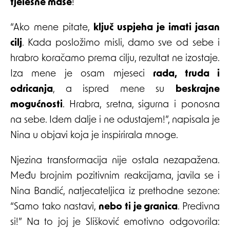
tjelesne mase
!
“Ako mene pitate,
ključ uspjeha je imati jasan
cilj
. Kada posložimo misli, damo sve od sebe i
hrabro koračamo prema cilju, rezultat ne izostaje.
Iza mene je osam mjeseci
rada, truda i
odricanja
, a ispred mene su
beskrajne
mogućnosti
. Hrabra, sretna, sigurna i ponosna
na sebe. Idem dalje i ne odustajem!”, napisala je
Nina u objavi koja je inspirirala mnoge.
Njezina transformacija nije ostala nezapažena.
Među brojnim pozitivnim reakcijama, javila se i
Nina Bandić, natjecateljica iz prethodne sezone:
“Samo tako nastavi,
nebo ti je granica
. Predivna
si!” Na to joj je Slišković emotivno odgovorila: