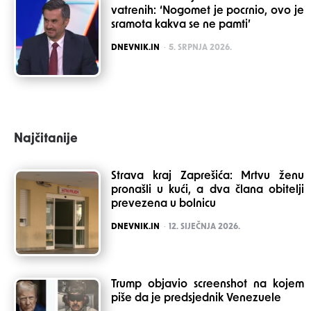
vatrenih: ‘Nogomet je pocrnio, ovo je
sramota kakva se ne pamti’
POSTED
DNEVNIK.IN
5. SRPNJA 2026.
Najčitanije
Strava kraj Zaprešića: Mrtvu ženu
pronašli u kući, a dva člana obitelji
prevezena u bolnicu
POSTED
DNEVNIK.IN
12. SIJEČNJA 2026.
Trump objavio screenshot na kojem
piše da je predsjednik Venezuele