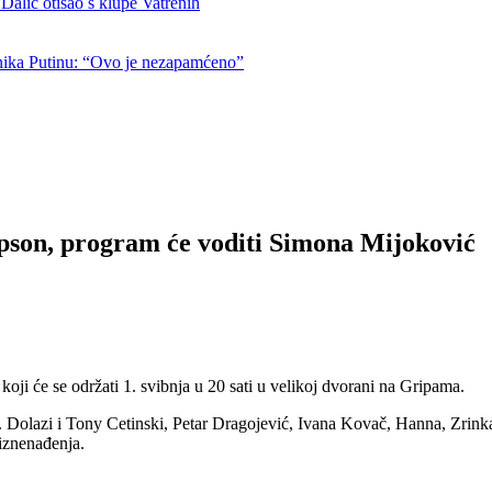
otišao s klupe Vatrenih
nika Putinu: “Ovo je nezapamćeno”
pson, program će voditi Simona Mijoković
ji će se održati 1. svibnja u 20 sati u velikoj dvorani na Gripama.
n. Dolazi i Tony Cetinski, Petar Dragojević, Ivana Kovač, Hanna, Zri
 iznenađenja.