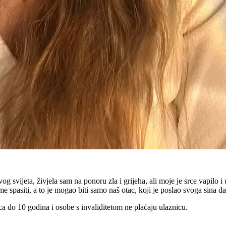
ovog svijeta, živjela sam na ponoru zla i grijeha, ali moje je srce vapilo 
me spasiti, a to je mogao biti samo naš otac, koji je poslao svoga sina d
eca do 10 godina i osobe s invaliditetom ne plaćaju ulaznicu.