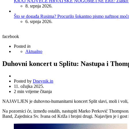
KRAJ NAJVEĆE HRVATSKE NOGOMETNE ERE: Zlatko Dalić 
8. srpnja 2026.
Što se događa Rusima? Procurilo šokantno pismo naftnog moć
6. srpnja 2026.
facebook
Posted
in
Aktualno
Duhovni koncert u Splitu: Nastupa i Thom
Posted by
Dnevnik.in
11. ožujka 2025.
2
min vrijeme čitanja
NAJAVLJEN je duhovno-humanitarni koncert Split slavi, moli i voli, ko
Na pozornici će, između ostalih, nastupiti Marko Perković Thompso
Band, Zajednica Sv. Ivana od Križa i brojni drugi. Najavljen je i gost