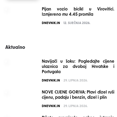
Pijan vozio bicikl u Virovitici.
Izmjereno mu 4.45 promila
POSTED
DNEVNIK.IN
12. SIJEČNJA 2026.
Aktualno
Navijači u šoku: Pogledajte cijene
ulaznica za dvoboj Hrvatske i
Portugala
POSTED
DNEVNIK.IN
29. LIPNJA 2026.
NOVE CIJENE GORIVA: Plavi dizel ruši
cijenu, padaju i benzin, dizel i plin
POSTED
DNEVNIK.IN
29. LIPNJA 2026.