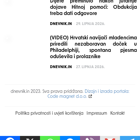
Dijete preminulo nakon jutarnje
dojave Hitnoj pomoći: Obdukcija
treba dati odgovore
POSTED
DNEVNIK.IN
29. LIPNJA 2026.
(VIDEO) Hrvatski navijači mladencima
priredili nezaboravan doček u
Philadelphiji, spontana pjesma
oduševila i prolaznike
POSTED
DNEVNIK.IN
27. LIPNJA 2026.
dnevnik.in 2023. Sva prava pridržana.
Dizajn i izrada portala:
Code magnet d.o.o.
Politika privatnosti i uvjeti korištenja
Impressum
Kontakt