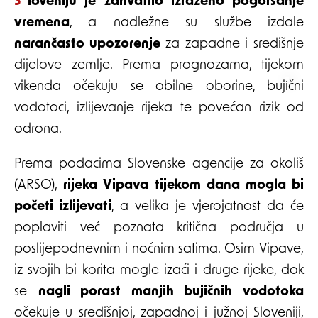
Sloveniju je zahvatilo izraženo pogoršanje
vremena
, a nadležne su službe izdale
narančasto upozorenje
za zapadne i središnje
dijelove zemlje. Prema prognozama, tijekom
vikenda očekuju se obilne oborine, bujični
vodotoci, izlijevanje rijeka te povećan rizik od
odrona.
Prema podacima Slovenske agencije za okoliš
(ARSO),
rijeka Vipava tijekom dana mogla bi
početi izlijevati
, a velika je vjerojatnost da će
poplaviti već poznata kritična područja u
poslijepodnevnim i noćnim satima. Osim Vipave,
iz svojih bi korita mogle izaći i druge rijeke, dok
se
nagli porast manjih bujičnih vodotoka
očekuje u središnjoj, zapadnoj i južnoj Sloveniji,