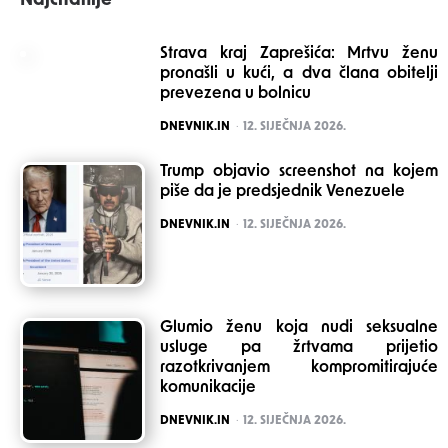
Najčitanije
Strava kraj Zaprešića: Mrtvu ženu
pronašli u kući, a dva člana obitelji
prevezena u bolnicu
POSTED
DNEVNIK.IN
12. SIJEČNJA 2026.
Trump objavio screenshot na kojem
piše da je predsjednik Venezuele
POSTED
DNEVNIK.IN
12. SIJEČNJA 2026.
Glumio ženu koja nudi seksualne
usluge pa žrtvama prijetio
razotkrivanjem kompromitirajuće
komunikacije
POSTED
DNEVNIK.IN
12. SIJEČNJA 2026.