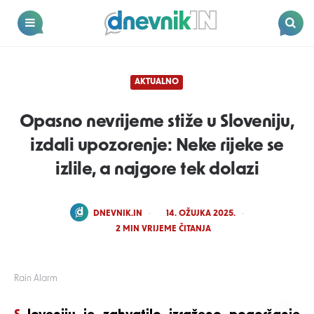
Dnevnik.in
Menu
Search
AKTUALNO
Opasno nevrijeme stiže u Sloveniju,
izdali upozorenje: Neke rijeke se
izlile, a najgore tek dolazi
POSTED
DNEVNIK.IN
14. OŽUJKA 2025.
BY
2
MIN VRIJEME ČITANJA
Rain Alarm