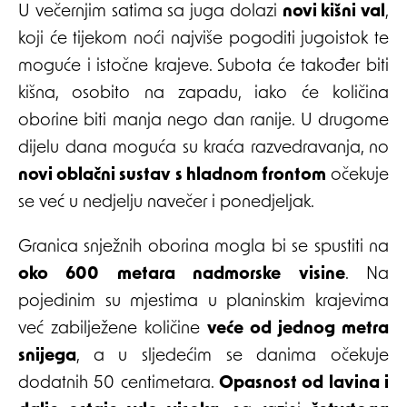
U večernjim satima sa juga dolazi
novi kišni val
,
koji će tijekom noći najviše pogoditi jugoistok te
moguće i istočne krajeve. Subota će također biti
kišna, osobito na zapadu, iako će količina
oborine biti manja nego dan ranije. U drugome
dijelu dana moguća su kraća razvedravanja, no
novi oblačni sustav s hladnom frontom
očekuje
se već u nedjelju navečer i ponedjeljak.
Granica snježnih oborina mogla bi se spustiti na
oko 600 metara nadmorske visine
. Na
pojedinim su mjestima u planinskim krajevima
već zabilježene količine
veće od jednog metra
snijega
, a u sljedećim se danima očekuje
dodatnih 50 centimetara.
Opasnost od lavina i