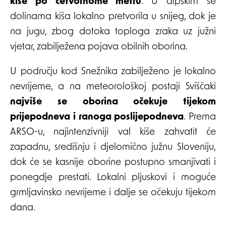
kiše po četvornome metru
. U alpskim se
dolinama kiša lokalno pretvorila u snijeg, dok je
na jugu, zbog dotoka toploga zraka uz južni
vjetar, zabilježena pojava obilnih oborina.
U području kod Snežnika zabilježeno je lokalno
nevrijeme, a na meteorološkoj postaji Sviščaki
najviše se oborina očekuje tijekom
prijepodneva i ranoga poslijepodneva
. Prema
ARSO-u, najintenzivniji val kiše zahvatit će
zapadnu, središnju i djelomično južnu Sloveniju,
dok će se kasnije oborine postupno smanjivati i
ponegdje prestati. Lokalni pljuskovi i moguće
grmljavinsko nevrijeme i dalje se očekuju tijekom
dana.