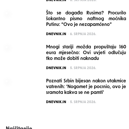
DNEVNIK.IN
8. SRPNJA 2026.
Što se događa Rusima? Procurilo
šokantno pismo naftnog moćnika
Putinu: “Ovo je nezapamćeno”
POSTED
DNEVNIK.IN
6. SRPNJA 2026.
Mnogi stariji možda propuštaju 160
eura mjesečno: Ovi uvjeti odlučuju
tko može dobiti naknadu
POSTED
DNEVNIK.IN
5. SRPNJA 2026.
Poznati Srbin bijesan nakon utakmice
vatrenih: ‘Nogomet je pocrnio, ovo je
sramota kakva se ne pamti’
POSTED
DNEVNIK.IN
5. SRPNJA 2026.