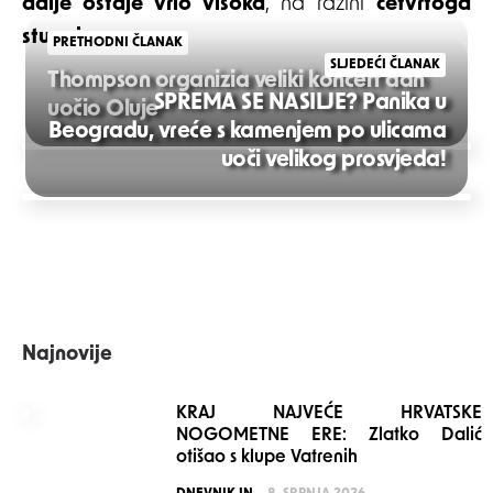
dalje ostaje vrlo visoka
, na razini
četvrtoga
stupnja
.
PRETHODNI ČLANAK
SLJEDEĆI ČLANAK
Thompson organizia veliki koncert dan
SPREMA SE NASILJE? Panika u
uočio Oluje
Beogradu, vreće s kamenjem po ulicama
Post
uoči velikog prosvjeda!
navigation
Najnovije
KRAJ NAJVEĆE HRVATSKE
NOGOMETNE ERE: Zlatko Dalić
otišao s klupe Vatrenih
POSTED