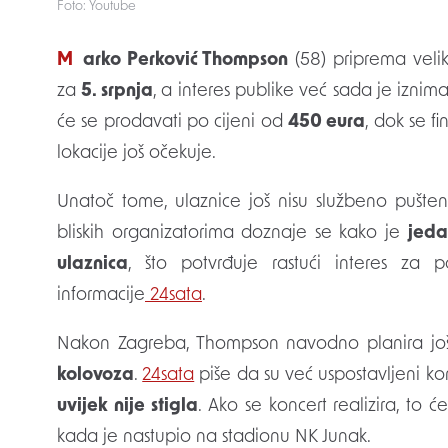
Foto: Youtube
Marko Perković Thompson
(58) priprema veli
za
5. srpnja
, a interes publike već sada je izn
će se prodavati po cijeni od
450 eura
, dok se 
lokacije još očekuje.
Unatoč tome, ulaznice još nisu službeno pušten
bliskih organizatorima doznaje se kako je
jeda
ulaznica
, što potvrđuje rastući interes za 
informacije
24sata
.
Nakon Zagreba, Thompson navodno planira jo
kolovoza
.
24sata
piše da su već uspostavljeni k
uvijek nije stigla
. Ako se koncert realizira, to 
kada je nastupio na stadionu NK Junak.