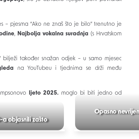
es – pjesma “Ako ne znaš što je bilo” trenutno je
odine
,
Najbolja vokalna suradnja
(s Hrvatskom
 bilježi također snažan odjek – u samo mjesec
gleda
na YouTubeu i tjednima se drži među
Thompsonovo
ljeto 2025.
moglo bi biti jedno od
Opasno nevrijeme
-a objasnili zašto