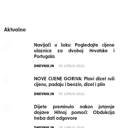
Aktualno
Navijači u šoku: Pogledajte cijene
ulaznica za dvoboj Hrvatske i
Portugala
POSTED
DNEVNIK.IN
29. LIPNJA 2026.
NOVE CIJENE GORIVA: Plavi dizel ruši
cijenu, padaju i benzin, dizel i plin
POSTED
DNEVNIK.IN
29. LIPNJA 2026.
Dijete preminulo nakon jutarnje
dojave Hitnoj pomoći: Obdukcija
treba dati odgovore
POSTED