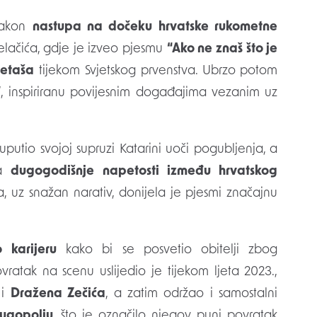
nakon
nastupa na dočeku hrvatske rukometne
Jelačića, gdje je izveo pjesmu
“Ako ne znaš što je
metaša
tijekom Svjetskog prvenstva. Ubrzo potom
”
, inspiriranu povijesnim događajima vezanim uz
uputio svojoj supruzi Katarini uoči pogubljenja, a
ra
dugogodišnje napetosti između hrvatskog
, uz snažan narativ, donijela je pjesmi značajnu
 karijeru
kako bi se posvetio obitelji zbog
ovratak na scenu uslijedio je tijekom ljeta 2023.,
i
Dražena Zečića
, a zatim održao i samostalni
ugopolju
, što je označilo njegov puni povratak