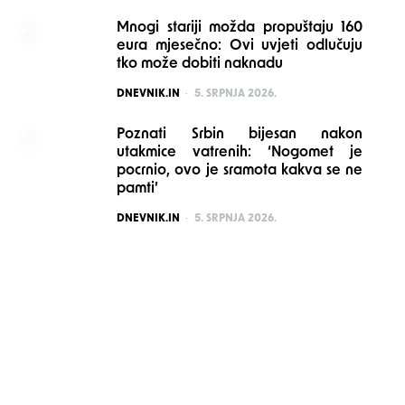
Mnogi stariji možda propuštaju 160
eura mjesečno: Ovi uvjeti odlučuju
tko može dobiti naknadu
POSTED
DNEVNIK.IN
5. SRPNJA 2026.
Poznati Srbin bijesan nakon
utakmice vatrenih: ‘Nogomet je
pocrnio, ovo je sramota kakva se ne
pamti’
POSTED
DNEVNIK.IN
5. SRPNJA 2026.