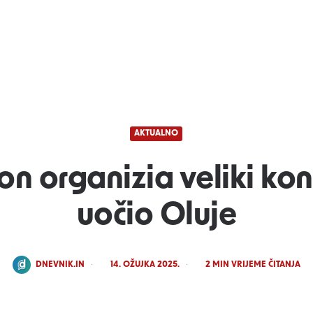
AKTUALNO
n organizia veliki kon
uočio Oluje
POSTED
DNEVNIK.IN
14. OŽUJKA 2025.
2
MIN VRIJEME ČITANJA
BY