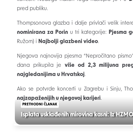
pred publiku.
Thompsonova glazba i dalje privlači velik inter
nominirana za Porin
u tri kategorije:
Pjesma g
Ružom) i
Najbolji glazbeni video
.
Njegova najnovija pjesma “Nepročitano pismo”
dana prikupila je
više od 2,3 milijuna pre
najgledanijima u Hrvatskoj
.
Ako se potvrde koncerti u Zagrebu i Sinju, 
najzapaženijih u njegovoj karijeri
.
PRETHODNI ČLANAK
Isplata usklađenih mirovina kasni: Iz HZMO
Post