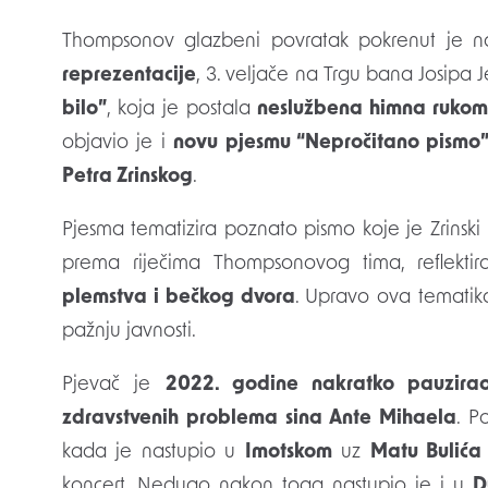
Thompsonov glazbeni povratak pokrenut je 
reprezentacije
, 3. veljače na Trgu bana Josipa 
bilo”
, koja je postala
neslužbena himna ruko
objavio je i
novu pjesmu “Nepročitano pismo
Petra Zrinskog
.
Pjesma tematizira poznato pismo koje je Zrinski 
prema riječima Thompsonovog tima, reflekti
plemstva i bečkog dvora
. Upravo ova tematika
pažnju javnosti.
Pjevač je
2022. godine nakratko pauzirao
zdravstvenih problema sina Ante Mihaela
. P
kada je nastupio u
Imotskom
uz
Matu Bulića
koncert. Nedugo nakon toga nastupio je i u
D