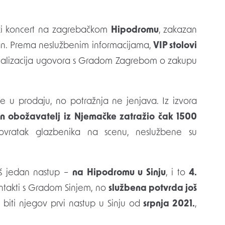
ki koncert na zagrebačkom
Hipodromu
, zakazan
iman. Prema neslužbenim informacijama,
VIP stolovi
finalizacija ugovora s Gradom Zagrebom o zakupu
e u prodaju, no potražnja ne jenjava. Iz izvora
n obožavatelj iz Njemačke zatražio čak 1500
povratak glazbenika na scenu, neslužbene su
š jedan nastup –
na Hipodromu u Sinju
, i to
4.
ontakti s Gradom Sinjem, no
službena potvrda još
će biti njegov prvi nastup u Sinju od
srpnja 2021.
,