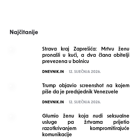
Najčitanije
Strava kraj Zaprešića: Mrtvu ženu
pronašli u kući, a dva člana obitelji
prevezena u bolnicu
POSTED
DNEVNIK.IN
12. SIJEČNJA 2026.
Trump objavio screenshot na kojem
piše da je predsjednik Venezuele
POSTED
DNEVNIK.IN
12. SIJEČNJA 2026.
Glumio ženu koja nudi seksualne
usluge pa žrtvama prijetio
razotkrivanjem kompromitirajuće
komunikacije