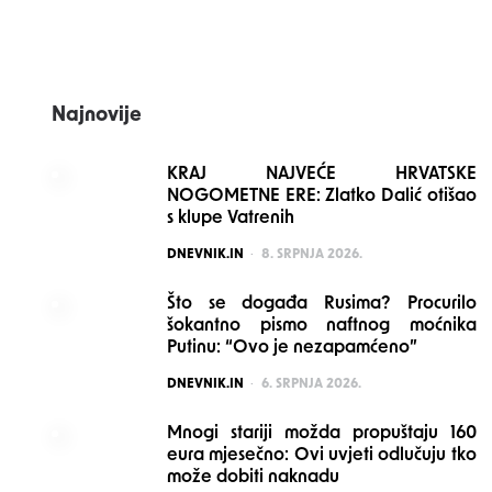
navigation
Najnovije
KRAJ NAJVEĆE HRVATSKE
NOGOMETNE ERE: Zlatko Dalić otišao
s klupe Vatrenih
POSTED
DNEVNIK.IN
8. SRPNJA 2026.
Što se događa Rusima? Procurilo
šokantno pismo naftnog moćnika
Putinu: “Ovo je nezapamćeno”
POSTED
DNEVNIK.IN
6. SRPNJA 2026.
Mnogi stariji možda propuštaju 160
eura mjesečno: Ovi uvjeti odlučuju tko
može dobiti naknadu