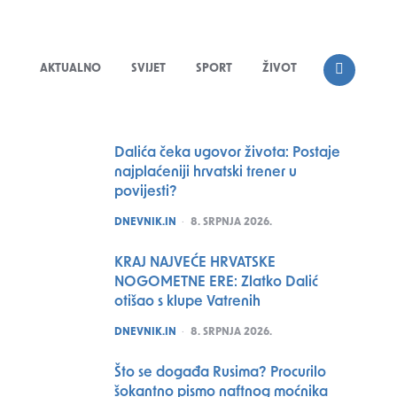
AKTUALNO
SVIJET
SPORT
ŽIVOT
SEARCH
Dalića čeka ugovor života: Postaje
najplaćeniji hrvatski trener u
povijesti?
POSTED
DNEVNIK.IN
8. SRPNJA 2026.
KRAJ NAJVEĆE HRVATSKE
NOGOMETNE ERE: Zlatko Dalić
otišao s klupe Vatrenih
POSTED
DNEVNIK.IN
8. SRPNJA 2026.
Što se događa Rusima? Procurilo
šokantno pismo naftnog moćnika