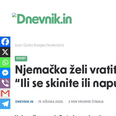
Dnevnik.in
Izvor: Quirky Badger/Shutterstock
SVIJET
Njemačka želi vrati
“Ili se skinite ili na
POSTED
DNEVNIK.IN
19. OŽUJKA 2025.
2
MIN VRIJEME ČITANJA
BY