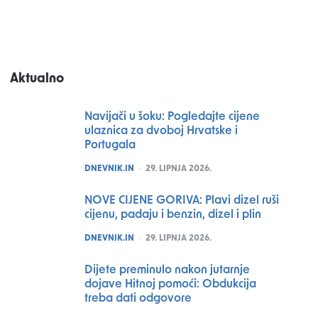
Aktualno
Navijači u šoku: Pogledajte cijene
ulaznica za dvoboj Hrvatske i
Portugala
POSTED
DNEVNIK.IN
29. LIPNJA 2026.
NOVE CIJENE GORIVA: Plavi dizel ruši
cijenu, padaju i benzin, dizel i plin
POSTED
DNEVNIK.IN
29. LIPNJA 2026.
Dijete preminulo nakon jutarnje
dojave Hitnoj pomoći: Obdukcija
treba dati odgovore