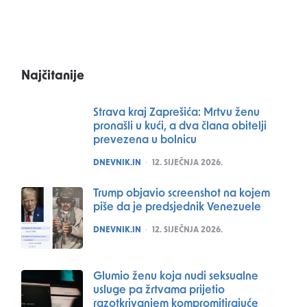
Najčitanije
Strava kraj Zaprešića: Mrtvu ženu
pronašli u kući, a dva člana obitelji
prevezena u bolnicu
POSTED
DNEVNIK.IN
12. SIJEČNJA 2026.
Trump objavio screenshot na kojem
piše da je predsjednik Venezuele
POSTED
DNEVNIK.IN
12. SIJEČNJA 2026.
Glumio ženu koja nudi seksualne
usluge pa žrtvama prijetio
razotkrivanjem kompromitirajuće