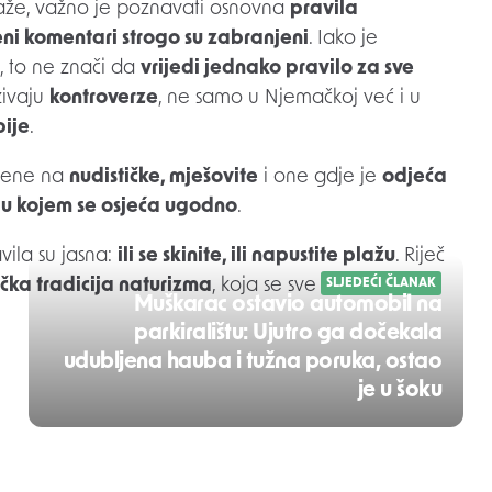
 plaže, važno je poznavati osnovna
pravila
eni komentari strogo su zabranjeni
. Iako je
, to ne znači da
vrijedi jednako pravilo za sve
azivaju
kontroverze
, ne samo u Njemačkoj već i u
ije
.
ljene na
nudističke, mješovite
i one gdje je
odjeća
 u kojem se osjeća ugodno
.
vila su jasna:
ili se skinite, ili napustite plažu
. Riječ
ka tradicija naturizma
, koja se sve više gubi u
SLJEDEĆI ČLANAK
Muškarac ostavio automobil na
parkiralištu: Ujutro ga dočekala
udubljena hauba i tužna poruka, ostao
je u šoku