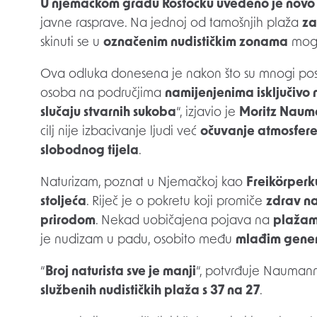
U njemačkom gradu Rostocku uvedeno je novo 
javne rasprave. Na jednoj od tamošnjih plaža
za
skinuti se u
označenim nudističkim zonama
mogu
Ova odluka donesena je nakon što su mnogi posj
osoba na područjima
namijenjenima isključivo 
slučaju stvarnih sukoba
“, izjavio je
Moritz Naum
cilj nije izbacivanje ljudi već
očuvanje atmosfer
slobodnog tijela
.
Naturizam, poznat u Njemačkoj kao
Freikörperk
stoljeća
. Riječ je o pokretu koji promiče
zdrav na
prirodom
. Nekad uobičajena pojava na
plažam
je nudizam u padu, osobito među
mlađim gene
“
Broj naturista sve je manji
“, potvrđuje Naumann
službenih nudističkih plaža s 37 na 27
.