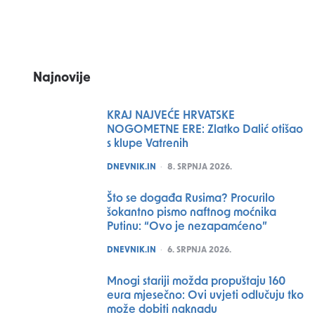
Najnovije
KRAJ NAJVEĆE HRVATSKE
NOGOMETNE ERE: Zlatko Dalić otišao
s klupe Vatrenih
POSTED
DNEVNIK.IN
8. SRPNJA 2026.
Što se događa Rusima? Procurilo
šokantno pismo naftnog moćnika
Putinu: “Ovo je nezapamćeno”
POSTED
DNEVNIK.IN
6. SRPNJA 2026.
Mnogi stariji možda propuštaju 160
eura mjesečno: Ovi uvjeti odlučuju tko
može dobiti naknadu