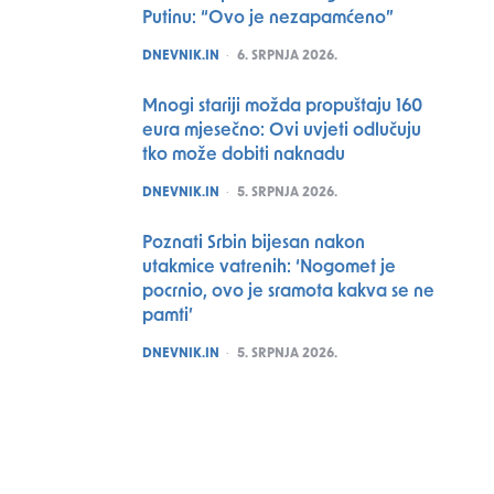
Putinu: “Ovo je nezapamćeno”
POSTED
DNEVNIK.IN
6. SRPNJA 2026.
Mnogi stariji možda propuštaju 160
eura mjesečno: Ovi uvjeti odlučuju
tko može dobiti naknadu
POSTED
DNEVNIK.IN
5. SRPNJA 2026.
Poznati Srbin bijesan nakon
utakmice vatrenih: ‘Nogomet je
pocrnio, ovo je sramota kakva se ne
pamti’
POSTED
DNEVNIK.IN
5. SRPNJA 2026.