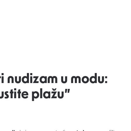
ti nudizam u modu:
pustite plažu”