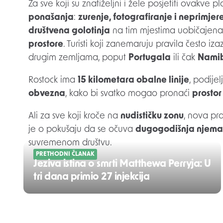
Za sve koji su znatiželjni i žele posjetiti ovakve
ponašanja
:
zurenje, fotografiranje i neprimjer
društvena golotinja
na tim mjestima uobičajena
prostore
. Turisti koji zanemaruju pravila često iz
drugim zemljama, poput
Portugala
ili čak
Namib
Rostock ima
15 kilometara obalne linije
, podije
obvezna
, kako bi svatko mogao pronaći
prostor
Ali za sve koji kroče na
nudističku zonu
, nova pra
je o pokušaju da se očuva
dugogodišnja njemač
suvremenom društvu.
PRETHODNI ČLANAK
Jeziva istina o smrti Matthewa Perryja: U
tri dana primio 27 injekcija
Post
navigation