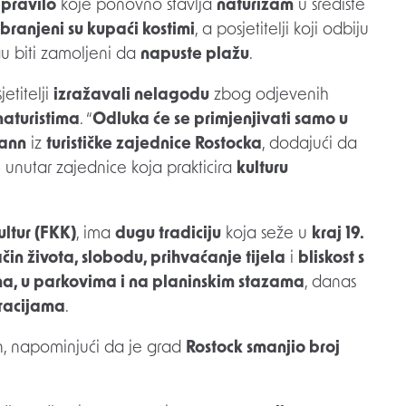
pravilo
koje ponovno stavlja
naturizam
u središte
branjeni su kupaći kostimi
, a posjetitelji koji odbiju
 biti zamoljeni da
napuste plažu
.
etitelji
izražavali nelagodu
zbog odjevenih
naturistima
. “
Odluka će se primjenjivati samo u
ann
iz
turističke zajednice Rostocka
, dodajući da
e
unutar zajednice koja prakticira
kulturu
ultur (FKK)
, ima
dugu tradiciju
koja seže u
kraj 19.
čin života, slobodu, prihvaćanje tijela
i
bliskost s
a, u parkovima i na planinskim stazama
, danas
racijama
.
, napominjući da je grad
Rostock smanjio broj