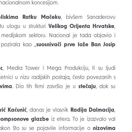
 s nacionalnom koncesijom.
bliskima Ratku Mačeku
, bivšem Sanaderovu
tu ulogu u strukturi
Velikog Orijenta Hrvatske
,
medijskom sektoru. Nacional je tada objavio i
 pozirala kao „
suosnivači prve lože Ban Josip
c
, Media Tower i Mega Produkciju, ti su ljudi
vjetnici u nizu radijskih postaja, često povezanih s
vima
. Dio tih firmi završio je u
stečaju
, dok su
rić Kaćunić
, danas je vlasnik
Radija Dalmacija
,
Thompsonove glazbe
iz etera. To je izazvalo val
kon što su se pojavile informacije o
nizovima