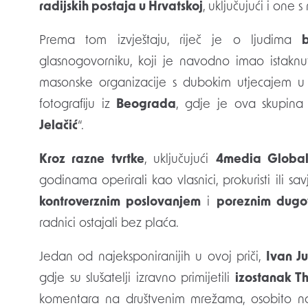
radijskih postaja u Hrvatskoj
, uključujući i one
Prema tom izvještaju, riječ je o ljudima
glasnogovorniku, koji je navodno imao istaknu
masonske organizacije s dubokim utjecajem u 
fotografiju iz
Beograda
, gdje je ova skupina
Jelačić
“.
Kroz razne tvrtke
, uključujući
4media Global
godinama operirali kao vlasnici, prokuristi ili sa
kontroverznim poslovanjem
i
poreznim dugo
radnici ostajali bez plaća.
Jedan od najeksponiranijih u ovoj priči,
Ivan Ju
gdje su slušatelji izravno primijetili
izostanak 
komentara na društvenim mrežama, osobito na