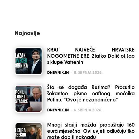
navigation
Najnovije
KRAJ NAJVEĆE HRVATSKE
NOGOMETNE ERE: Zlatko Dalić otišao
s klupe Vatrenih
POSTED
DNEVNIK.IN
8. SRPNJA 2026.
Što se događa Rusima? Procurilo
šokantno pismo naftnog moćnika
Putinu: “Ovo je nezapamćeno”
POSTED
DNEVNIK.IN
6. SRPNJA 2026.
Mnogi stariji možda propuštaju 160
eura mjesečno: Ovi uvjeti odlučuju tko
može dobiti naknadu