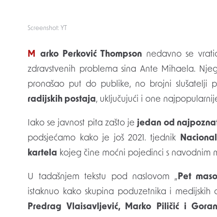
Screenshot: YT
Marko Perković Thompson
nedavno se vrati
zdravstvenih problema sina Ante Mihaela. Nje
pronašao put do publike, no brojni slušatelji 
radijskih postaja
, uključujući i one najpopularnij
Iako se javnost pita zašto je
jedan od najpoznati
podsjećamo kako je još 2021. tjednik
Nacional
kartela
kojeg čine moćni pojedinci s navodnim
U tadašnjem tekstu pod naslovom „
Pet maso
istaknuo kako skupina poduzetnika i medijskih
Predrag Vlaisavljević, Marko Piličić i Gora