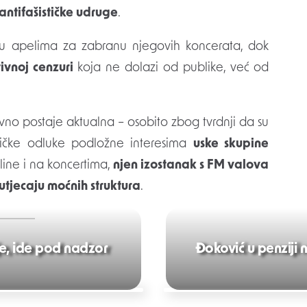
antifašističke udruge
.
 u apelima za zabranu njegovih koncerata, dok
ivnoj cenzuri
koja ne dolazi od publike, već od
vno postaje aktualna – osobito zbog tvrdnji da su
ničke odluke podložne interesima
uske skupine
ine i na koncertima,
njen izostanak s FM valova
utjecaju moćnih struktura
.
je, ide pod nadzor
Đoković u penziji n