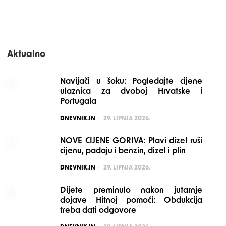
Aktualno
Navijači u šoku: Pogledajte cijene
ulaznica za dvoboj Hrvatske i
Portugala
POSTED
DNEVNIK.IN
29. LIPNJA 2026.
NOVE CIJENE GORIVA: Plavi dizel ruši
cijenu, padaju i benzin, dizel i plin
POSTED
DNEVNIK.IN
29. LIPNJA 2026.
Dijete preminulo nakon jutarnje
dojave Hitnoj pomoći: Obdukcija
treba dati odgovore