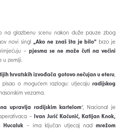
o na glazbenu scenu nakon duže pauze zbog
gov novi singl
„Ako ne znaš šta je bilo“
brzo je
primjećuju –
pjesma se ne može čuti na većini
e u zemlji.
jih hrvatskih izvođača gotovo nečujan u eteru
,
pisao o mogućem razlogu: utjecaju
radijskog
 masonskim vezama.
na upravlja radijskim kartelom
“, Nacional je
 operativaca –
Ivan Jurić Kaćunić, Katijan Knok,
n Hucaluk
– ima ključan utjecaj nad
mrežom