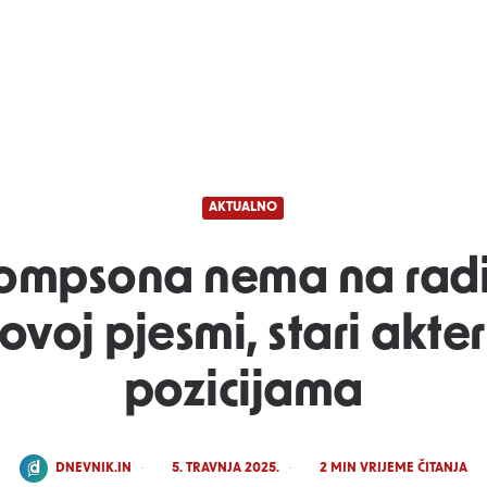
AKTUALNO
ompsona nema na radi
ovoj pjesmi, stari akter
pozicijama
POSTED
DNEVNIK.IN
5. TRAVNJA 2025.
2
MIN VRIJEME ČITANJA
BY