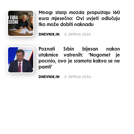
Mnogi stariji možda propuštaju 160
eura mjesečno: Ovi uvjeti odlučuju
tko može dobiti naknadu
POSTED
DNEVNIK.IN
5. SRPNJA 2026.
Poznati Srbin bijesan nakon
utakmice vatrenih: ‘Nogomet je
pocrnio, ovo je sramota kakva se ne
pamti’
POSTED
DNEVNIK.IN
5. SRPNJA 2026.