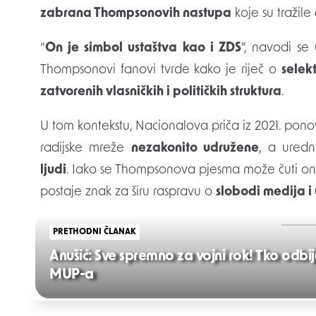
zabrana Thompsonovih nastupa
koje su tražile
“
On je simbol ustaštva kao i ZDS
”, navodi se
Thompsonovi fanovi tvrde kako je riječ o
selekt
zatvorenih vlasničkih i političkih struktura
.
U tom kontekstu, Nacionalova priča iz 2021. pono
radijske mreže
nezakonito udružene
, a ured
ljudi
. Iako se Thompsonova pjesma može čuti onl
postaje znak za širu raspravu o
slobodi medija i 
PRETHODNI ČLANAK
Anušić: Sve spremno za vojni rok! Tko odbi
MUP-a
Post