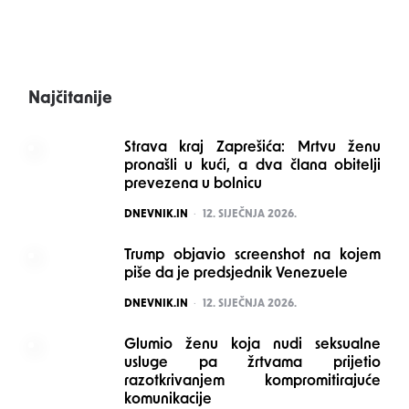
Najčitanije
Strava kraj Zaprešića: Mrtvu ženu
pronašli u kući, a dva člana obitelji
prevezena u bolnicu
POSTED
DNEVNIK.IN
12. SIJEČNJA 2026.
Trump objavio screenshot na kojem
piše da je predsjednik Venezuele
POSTED
DNEVNIK.IN
12. SIJEČNJA 2026.
Glumio ženu koja nudi seksualne
usluge pa žrtvama prijetio
razotkrivanjem kompromitirajuće
komunikacije