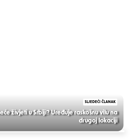
SLJEDEĆI ČLANAK
eće živjeti u Srbiji? Uređuje raskošnu vilu na
drugoj lokaciji