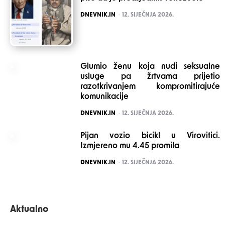
POSTED
DNEVNIK.IN
12. SIJEČNJA 2026.
Glumio ženu koja nudi seksualne
usluge pa žrtvama prijetio
razotkrivanjem kompromitirajuće
komunikacije
POSTED
DNEVNIK.IN
12. SIJEČNJA 2026.
Pijan vozio bicikl u Virovitici.
Izmjereno mu 4.45 promila
POSTED
DNEVNIK.IN
12. SIJEČNJA 2026.
Aktualno