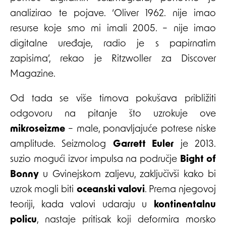
analizirao te pojave. ‘Oliver 1962. nije imao
resurse koje smo mi imali 2005. – nije imao
digitalne uređaje, radio je s papirnatim
zapisima’, rekao je Ritzwoller za Discover
Magazine.
Od tada se više timova pokušava približiti
odgovoru na pitanje što uzrokuje ove
mikroseizme
– male, ponavljajuće potrese niske
amplitude. Seizmolog
Garrett Euler
je 2013.
suzio mogući izvor impulsa na područje
Bight of
Bonny
u Gvinejskom zaljevu, zaključivši kako bi
uzrok mogli biti
oceanski valovi
. Prema njegovoj
teoriji, kada valovi udaraju u
kontinentalnu
policu
, nastaje pritisak koji deformira morsko