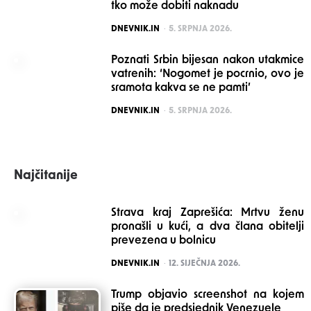
tko može dobiti naknadu
POSTED
DNEVNIK.IN
5. SRPNJA 2026.
Poznati Srbin bijesan nakon utakmice
vatrenih: ‘Nogomet je pocrnio, ovo je
sramota kakva se ne pamti’
POSTED
DNEVNIK.IN
5. SRPNJA 2026.
Najčitanije
Strava kraj Zaprešića: Mrtvu ženu
pronašli u kući, a dva člana obitelji
prevezena u bolnicu
POSTED
DNEVNIK.IN
12. SIJEČNJA 2026.
Trump objavio screenshot na kojem
piše da je predsjednik Venezuele