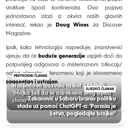
strukture ispod kontinenata. Ova pojava
jednostavno izlazi iz okvira naših glavnih
interesa’, rekao je
Doug Wines
za Discover
Magazine.
Ipak, kako tehnologija napreduje, znanstvenici
vjeruju da će
buduće generacije
uspjeti doći do
potpunijeg odgovora o misterioznom ‘otkucaju’
našeg planeta – fenomenu koji je istovremeno
PRETHODNI ČLANAK
zagonetan i ustrajan
.
Nasljedstvo izazvalo raskol u obitelji:
SLJEDEĆI ČLANAK
'Majka želi da se odreknem svog dijela
Zekanović u Saboru branio politiku
stana'
vlade uz pomoć ChatGPT-a: 'Porasla je
Post
žetva, pogledajte brojke!'
navigation