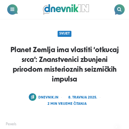
Dnevnik.in
Menu
Search
SVIJET
Planet Zemlja ima vlastiti ‘otkucaj
srca’: Znanstvenici zbunjeni
prirodom misterioznih seizmičkih
impulsa
POSTED
DNEVNIK.IN
8. TRAVNJA 2025.
BY
2
MIN VRIJEME ČITANJA
Pexels