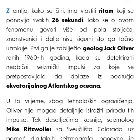
Zemlja, kako se čini, ima vlastiti
ritam
koji se
ponavlja svakih
26 sekundi
. Iako se o ovom
fenomenu govori više od pola stoljeća,
znanstvenici i dalje nisu sigurni što ga točno
uzrokuje. Prvi ga je zabilježio
geolog Jack Oliver
ranih 1960-ih godina, kada su detektirani
neobični seizmički impulsi za koje se
pretpostavljalo da dolaze iz područja
ekvatorijalnog Atlantskog oceana
.
U to vrijeme, zbog tehnoloških ograničenja,
Oliver nije mogao detaljnije istražiti prirodu tih
impulsa. Tek desetljećima kasnije, seizmolog
Mike Ritzwoller
sa Sveučilišta Colorado, uz
pomoć digitalnih seizmografa, ponovno je