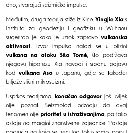
dno, stvarajući seizmičke impulse.
Međutim, druga teorija stiže iz Kine.
Yingjie Xia
s
Instituta za geodeziju i geofiziku u Wuhanu
sugerirao je kako je uzrok zapravo
vulkanska
aktivnost
. Izvor impulsa nalazi se u blizini
vulkana na otoku São Tomé
, što podržava
njegovu hipotezu. Xia navodi i srodnu pojavu
kod
vulkana Aso
u Japanu, gdje se također
bilježe slični mikroseizmi.
Usprkos teorijama,
konačan odgovor
još uvijek
nije poznat. Seizmolozi priznaju da ovaj
fenomen nije
prioritet u istraživanjima
, pa tako
ostaje na margini znanstvene zajednice. ‘Postoje
područja na koja se trenutno fokusiramo, poput