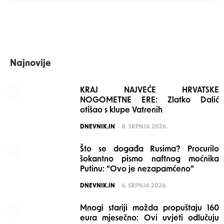
Najnovije
KRAJ NAJVEĆE HRVATSKE
NOGOMETNE ERE: Zlatko Dalić
otišao s klupe Vatrenih
POSTED
DNEVNIK.IN
8. SRPNJA 2026.
Što se događa Rusima? Procurilo
šokantno pismo naftnog moćnika
Putinu: “Ovo je nezapamćeno”
POSTED
DNEVNIK.IN
6. SRPNJA 2026.
Mnogi stariji možda propuštaju 160
eura mjesečno: Ovi uvjeti odlučuju