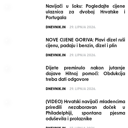
Navijači u šoku: Pogledajte cijene
ulaznica za dvoboj Hrvatske i
Portugala
POSTED
DNEVNIK.IN
29. LIPNJA 2026.
NOVE CIJENE GORIVA: Plavi dizel ruši
cijenu, padaju i benzin, dizel i plin
POSTED
DNEVNIK.IN
29. LIPNJA 2026.
Dijete preminulo nakon jutarnje
dojave Hitnoj pomoći: Obdukcija
treba dati odgovore
POSTED
DNEVNIK.IN
29. LIPNJA 2026.
(VIDEO) Hrvatski navijači mladencima
priredili nezaboravan doček u
Philadelphiji, spontana pjesma
oduševila i prolaznike
POSTED