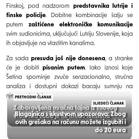
Finskoj, pod nadzorom
predstavnika lutrije i
finske policije
. Dobitne kombinacije šalju se
putem
zaštićene elektroničke komunikacije
svim sudionicima, uključujući Lutriju Slovenije, koja
ih objavljuje na vlastitim kanalima.
Za sada
presuda još nije donesena
, a stranke
će je dobiti
pisanim putem
. Iako iznosi koje
Šetina spominje zvuče senzacionalno, stručna
analiza i dostupni dokazi bacaju sumnju na
njegovu tvrdnju.
PRETHODNI ČLANAK
SLJEDEĆI ČLANAK
Zaboravljena mračna tajna iz Titovog
Blagajnica s iskustvom upozorava: Zbog
vremena sada je hit među turistima
ovih grešaka na računu možete izgubiti i
Post
do 20 eura
navigation