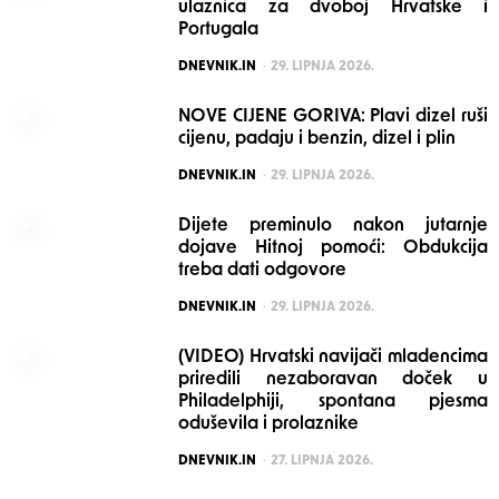
ulaznica za dvoboj Hrvatske i
Portugala
POSTED
DNEVNIK.IN
29. LIPNJA 2026.
NOVE CIJENE GORIVA: Plavi dizel ruši
cijenu, padaju i benzin, dizel i plin
POSTED
DNEVNIK.IN
29. LIPNJA 2026.
Dijete preminulo nakon jutarnje
dojave Hitnoj pomoći: Obdukcija
treba dati odgovore
POSTED
DNEVNIK.IN
29. LIPNJA 2026.
(VIDEO) Hrvatski navijači mladencima
priredili nezaboravan doček u
Philadelphiji, spontana pjesma
oduševila i prolaznike
POSTED
DNEVNIK.IN
27. LIPNJA 2026.