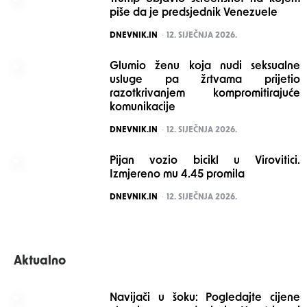
piše da je predsjednik Venezuele
POSTED
DNEVNIK.IN
12. SIJEČNJA 2026.
Glumio ženu koja nudi seksualne
usluge pa žrtvama prijetio
razotkrivanjem kompromitirajuće
komunikacije
POSTED
DNEVNIK.IN
12. SIJEČNJA 2026.
Pijan vozio bicikl u Virovitici.
Izmjereno mu 4.45 promila
POSTED
DNEVNIK.IN
12. SIJEČNJA 2026.
Aktualno
Navijači u šoku: Pogledajte cijene