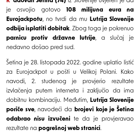
Radovan Šetina (74)
iz Slovenije uvjeren je da
je osvojio gotovo
108 milijuna eura na
Eurojackpotu
, no tvrdi da mu
Lutrija Slovenije
odbija isplatiti dobitak
. Zbog toga je pokrenuo
parnicu protiv državne lutrije
, a slučaj je
nedavno došao pred sud.
Šetina je 28. listopada 2022. godine uplatio listić
za Eurojackpot u pošti u Velikoj Polani. Kako
navodi, 2. studenog je provjerio rezultate
izvlačenja putem interneta i zaključio da ima
dobitnu kombinaciju. Međutim,
Lutrija Slovenije
poriče sve
, navodeći da
brojevi koje je Šetina
odabrao nisu izvučeni
te da je provjeravao
rezultate na
pogrešnoj web stranici
.