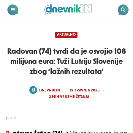
Dnevnik.in
Menu
Search
AKTUALNO
Radovan (74) tvrdi da je osvojio 108
milijuna eura: Tuži Lutriju Slovenije
zbog ‘lažnih rezultata’
POSTED
DNEVNIK.IN
19. TRAVNJA 2025.
BY
2
MIN VRIJEME ČITANJA
pexels