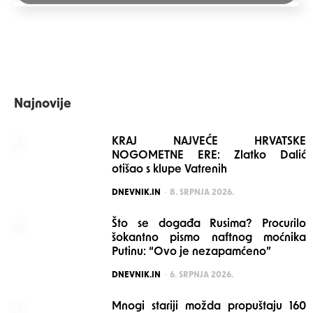
Najnovije
KRAJ NAJVEĆE HRVATSKE
NOGOMETNE ERE: Zlatko Dalić
otišao s klupe Vatrenih
POSTED
DNEVNIK.IN
8. SRPNJA 2026.
Što se događa Rusima? Procurilo
šokantno pismo naftnog moćnika
Putinu: “Ovo je nezapamćeno”
POSTED
DNEVNIK.IN
6. SRPNJA 2026.
Mnogi stariji možda propuštaju 160