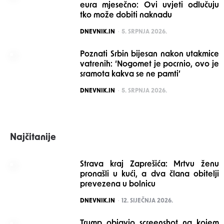
eura mjesečno: Ovi uvjeti odlučuju
tko može dobiti naknadu
POSTED
DNEVNIK.IN
5. SRPNJA 2026.
Poznati Srbin bijesan nakon utakmice
vatrenih: ‘Nogomet je pocrnio, ovo je
sramota kakva se ne pamti’
POSTED
DNEVNIK.IN
5. SRPNJA 2026.
Najčitanije
Strava kraj Zaprešića: Mrtvu ženu
pronašli u kući, a dva člana obitelji
prevezena u bolnicu
POSTED
DNEVNIK.IN
12. SIJEČNJA 2026.
Trump objavio screenshot na kojem