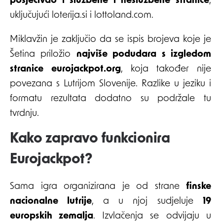
posjećivao i službene i neslužbene stranice
,
uključujući loterija.si i lottoland.com.
Miklavžin je zaključio da se ispis brojeva koje je
Šetina priložio
najviše podudara s izgledom
stranice eurojackpot.org
, koja također nije
povezana s Lutrijom Slovenije. Razlike u jeziku i
formatu rezultata dodatno su podržale tu
tvrdnju.
Kako zapravo funkcionira
Eurojackpot?
Sama igra organizirana je od strane
finske
nacionalne lutrije
, a u njoj sudjeluje
19
europskih zemalja
. Izvlačenja se odvijaju u