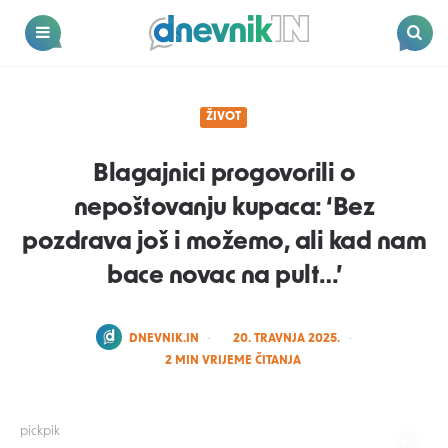
Dnevnik.in
Menu
Search
ŽIVOT
Blagajnici progovorili o
nepoštovanju kupaca: ‘Bez
pozdrava još i možemo, ali kad nam
bace novac na pult…’
POSTED
DNEVNIK.IN
20. TRAVNJA 2025.
BY
2
MIN VRIJEME ČITANJA
pickpik