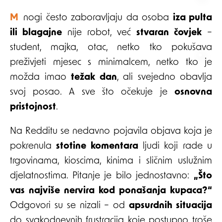
Mnogi često zaboravljaju da osoba
iza pulta
ili blagajne
nije robot, već
stvaran čovjek
–
student, majka, otac, netko tko pokušava
preživjeti mjesec s minimalcem, netko tko je
možda imao
težak dan
, ali svejedno obavlja
svoj posao. A sve što očekuje je
osnovna
pristojnost
.
Na Redditu se nedavno pojavila objava koja je
pokrenula
stotine komentara
ljudi koji rade u
trgovinama, kioscima, kinima i sličnim uslužnim
djelatnostima. Pitanje je bilo jednostavno:
„Što
vas najviše nervira kod ponašanja kupaca?“
Odgovori su se nizali – od
apsurdnih situacija
do svakodnevnih frustracija koje postupno troše