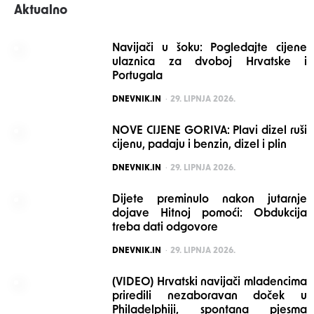
Aktualno
Navijači u šoku: Pogledajte cijene
ulaznica za dvoboj Hrvatske i
Portugala
POSTED
DNEVNIK.IN
29. LIPNJA 2026.
NOVE CIJENE GORIVA: Plavi dizel ruši
cijenu, padaju i benzin, dizel i plin
POSTED
DNEVNIK.IN
29. LIPNJA 2026.
Dijete preminulo nakon jutarnje
dojave Hitnoj pomoći: Obdukcija
treba dati odgovore
POSTED
DNEVNIK.IN
29. LIPNJA 2026.
(VIDEO) Hrvatski navijači mladencima
priredili nezaboravan doček u
Philadelphiji, spontana pjesma