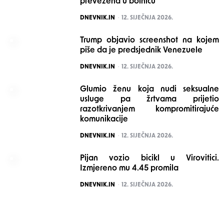
prevezena u bolnicu
POSTED
DNEVNIK.IN
12. SIJEČNJA 2026.
Trump objavio screenshot na kojem
piše da je predsjednik Venezuele
POSTED
DNEVNIK.IN
12. SIJEČNJA 2026.
Glumio ženu koja nudi seksualne
usluge pa žrtvama prijetio
razotkrivanjem kompromitirajuće
komunikacije
POSTED
DNEVNIK.IN
12. SIJEČNJA 2026.
Pijan vozio bicikl u Virovitici.
Izmjereno mu 4.45 promila
POSTED
DNEVNIK.IN
12. SIJEČNJA 2026.