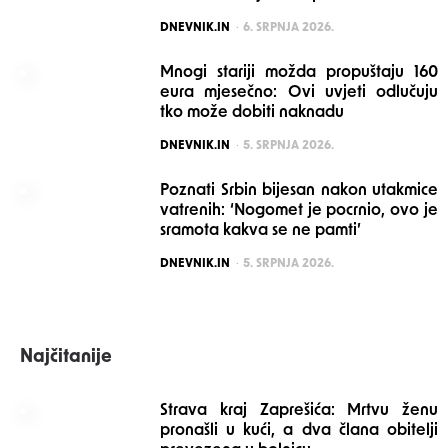
POSTED
DNEVNIK.IN
6. SRPNJA 2026.
Mnogi stariji možda propuštaju 160
eura mjesečno: Ovi uvjeti odlučuju
tko može dobiti naknadu
POSTED
DNEVNIK.IN
5. SRPNJA 2026.
Poznati Srbin bijesan nakon utakmice
vatrenih: ‘Nogomet je pocrnio, ovo je
sramota kakva se ne pamti’
POSTED
DNEVNIK.IN
5. SRPNJA 2026.
Najčitanije
Strava kraj Zaprešića: Mrtvu ženu
pronašli u kući, a dva člana obitelji