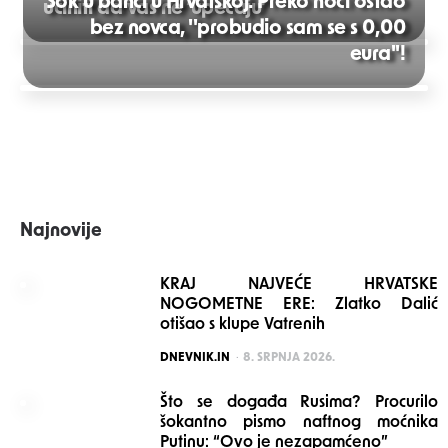
Šok u banci u Hrvatskoj: Preko noći ostao
učiniti da vas ne ‘upecaju’
bez novca, ''probudio sam se s 0,00
Post
eura''!
navigation
Najnovije
KRAJ NAJVEĆE HRVATSKE
NOGOMETNE ERE: Zlatko Dalić
otišao s klupe Vatrenih
POSTED
DNEVNIK.IN
8. SRPNJA 2026.
Što se događa Rusima? Procurilo
šokantno pismo naftnog moćnika
Putinu: “Ovo je nezapamćeno”