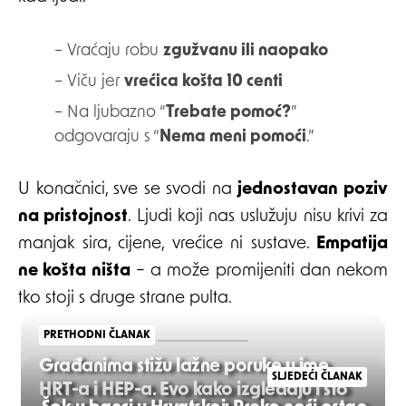
– Vraćaju robu
zgužvanu ili naopako
– Viču jer
vrećica košta 10 centi
– Na ljubazno “
Trebate pomoć?
”
odgovaraju s “
Nema meni pomoći
.”
U konačnici, sve se svodi na
jednostavan poziv
na pristojnost
. Ljudi koji nas uslužuju nisu krivi za
manjak sira, cijene, vrećice ni sustave.
Empatija
ne košta ništa
– a može promijeniti dan nekom
tko stoji s druge strane pulta.
PRETHODNI ČLANAK
Građanima stižu lažne poruke u ime
SLJEDEĆI ČLANAK
HRT-a i HEP-a. Evo kako izgledaju i što