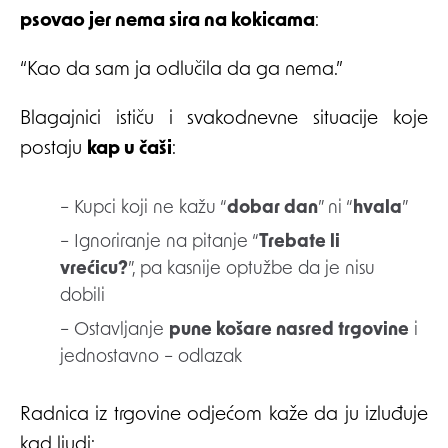
psovao jer nema sira na kokicama
:
“Kao da sam ja odlučila da ga nema.”
Blagajnici ističu i svakodnevne situacije koje
postaju
kap u čaši
:
– Kupci koji ne kažu “
dobar dan
” ni “
hvala
”
– Ignoriranje na pitanje “
Trebate li
vrećicu?
”, pa kasnije optužbe da je nisu
dobili
– Ostavljanje
pune košare nasred trgovine
i
jednostavno – odlazak
Radnica iz trgovine odjećom kaže da ju izluđuje
kad ljudi: