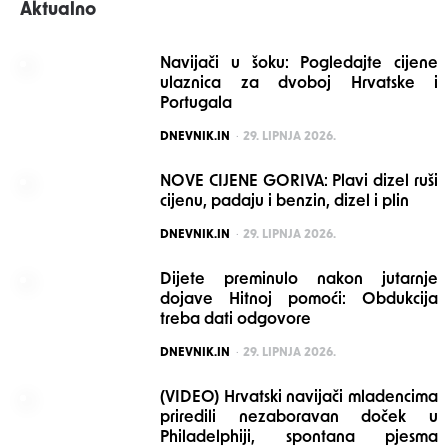
Aktualno
Navijači u šoku: Pogledajte cijene
ulaznica za dvoboj Hrvatske i
Portugala
POSTED
DNEVNIK.IN
29. LIPNJA 2026.
NOVE CIJENE GORIVA: Plavi dizel ruši
cijenu, padaju i benzin, dizel i plin
POSTED
DNEVNIK.IN
29. LIPNJA 2026.
Dijete preminulo nakon jutarnje
dojave Hitnoj pomoći: Obdukcija
treba dati odgovore
POSTED
DNEVNIK.IN
29. LIPNJA 2026.
(VIDEO) Hrvatski navijači mladencima
priredili nezaboravan doček u
Philadelphiji, spontana pjesma