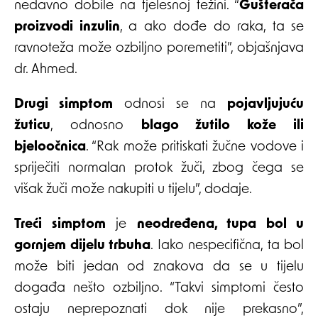
nedavno dobile na tjelesnoj težini. “
Gušterača
proizvodi inzulin
, a ako dođe do raka, ta se
ravnoteža može ozbiljno poremetiti”, objašnjava
dr. Ahmed.
Drugi simptom
odnosi se na
pojavljujuću
žuticu
, odnosno
blago žutilo kože ili
bjeloočnica
. “Rak može pritiskati žučne vodove i
spriječiti normalan protok žuči, zbog čega se
višak žuči može nakupiti u tijelu”, dodaje.
Treći simptom
je
neodređena, tupa bol u
gornjem dijelu trbuha
. Iako nespecifična, ta bol
može biti jedan od znakova da se u tijelu
događa nešto ozbiljno. “Takvi simptomi često
ostaju neprepoznati dok nije prekasno”,