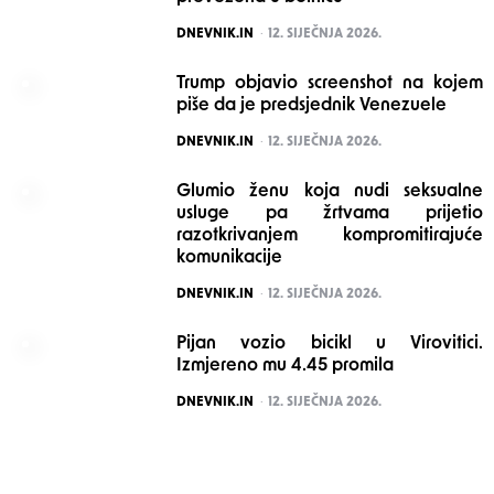
POSTED
DNEVNIK.IN
12. SIJEČNJA 2026.
Trump objavio screenshot na kojem
piše da je predsjednik Venezuele
POSTED
DNEVNIK.IN
12. SIJEČNJA 2026.
Glumio ženu koja nudi seksualne
usluge pa žrtvama prijetio
razotkrivanjem kompromitirajuće
komunikacije
POSTED
DNEVNIK.IN
12. SIJEČNJA 2026.
Pijan vozio bicikl u Virovitici.
Izmjereno mu 4.45 promila
POSTED
DNEVNIK.IN
12. SIJEČNJA 2026.