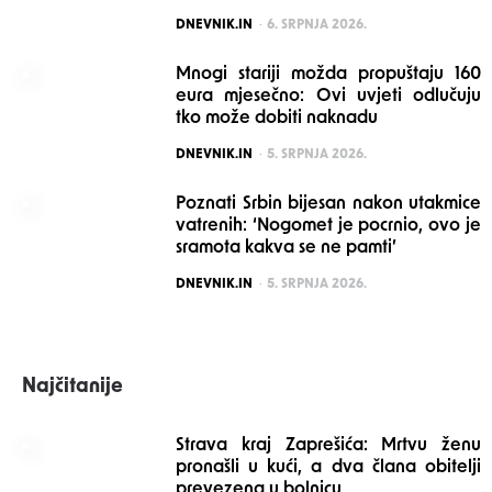
POSTED
DNEVNIK.IN
6. SRPNJA 2026.
Mnogi stariji možda propuštaju 160
eura mjesečno: Ovi uvjeti odlučuju
tko može dobiti naknadu
POSTED
DNEVNIK.IN
5. SRPNJA 2026.
Poznati Srbin bijesan nakon utakmice
vatrenih: ‘Nogomet je pocrnio, ovo je
sramota kakva se ne pamti’
POSTED
DNEVNIK.IN
5. SRPNJA 2026.
Najčitanije
Strava kraj Zaprešića: Mrtvu ženu
pronašli u kući, a dva člana obitelji
prevezena u bolnicu