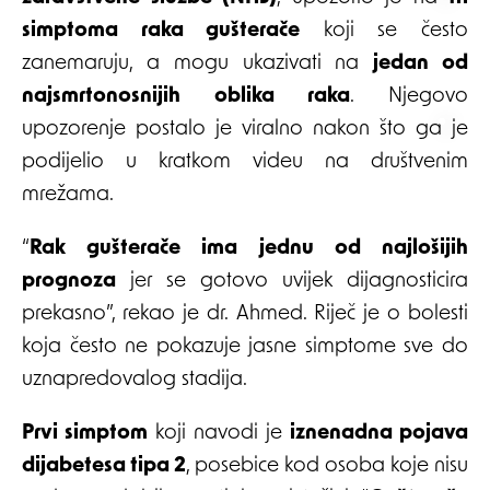
simptoma raka gušterače
koji se često
zanemaruju, a mogu ukazivati na
jedan od
najsmrtonosnijih oblika raka
. Njegovo
upozorenje postalo je viralno nakon što ga je
podijelio u kratkom videu na društvenim
mrežama.
“
Rak gušterače ima jednu od najlošijih
prognoza
jer se gotovo uvijek dijagnosticira
prekasno”, rekao je dr. Ahmed. Riječ je o bolesti
koja često ne pokazuje jasne simptome sve do
uznapredovalog stadija.
Prvi simptom
koji navodi je
iznenadna pojava
dijabetesa tipa 2
, posebice kod osoba koje nisu