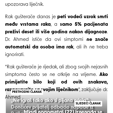
upozorava liječnik.
Rak gušterače danas je
peti vodeći uzrok smrti
među vrstama raka
, a
samo 5% pacijenata
preživi deset ili više godina nakon dijagnoze
.
Dr. Ahmed ističe da ovi simptomi
ne znače
automatski da osoba ima rak
, ali ih ne treba
ignorirati.
“Rak gušterače je rijedak, ali zbog svojih nejasnih
simptoma često se ne otkrije na vrijeme.
Ako
primijetite bilo koji od ovih znakova,
razgovarajte sa svojim liječnikom
“, zaključuje dr.
PRETHODNI ČLANAK
Ahmed.
„Ne igraš tako ako si pijana svinja“:
SLJEDEĆI ČLANAK
Dončićev prijatelj odbacio napade iz
Mladi nogometaš (22) iznenada se