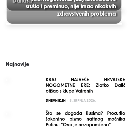
Dallasa
srušio i preminuo, nije imao nikakvih
Post
zdravstvenih problema
navigation
Najnovije
KRAJ NAJVEĆE HRVATSKE
NOGOMETNE ERE: Zlatko Dalić
otišao s klupe Vatrenih
POSTED
DNEVNIK.IN
8. SRPNJA 2026.
Što se događa Rusima? Procurilo
šokantno pismo naftnog moćnika
Putinu: “Ovo je nezapamćeno”