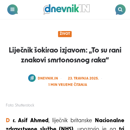
Dnevnik.in
Menu
Search
ŽIVOT
Liječnik šokirao izjavom: „To su rani
znakovi smrtonosnog raka“
POSTED
DNEVNIK.IN
23. TRAVNJA 2025.
BY
1
MIN VRIJEME ČITANJA
Foto: Shutterstock
Dr. Asif Ahmed
, liječnik britanske
Nacionalne
zdravstvene službe (NHS)
, upozorio je na
tri