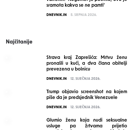
sramota kakva se ne pamti’
POSTED
DNEVNIK.IN
5. SRPNJA 2026.
Najčitanije
Strava kraj Zaprešića: Mrtvu ženu
pronašli u kući, a dva člana obitelji
prevezena u bolnicu
POSTED
DNEVNIK.IN
12. SIJEČNJA 2026.
Trump objavio screenshot na kojem
piše da je predsjednik Venezuele
POSTED
DNEVNIK.IN
12. SIJEČNJA 2026.
Glumio ženu koja nudi seksualne
usluge pa žrtvama prijetio