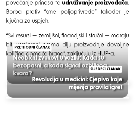
povećanje prinosa te
udruživanje proizvođača
.
Borba protiv “crne poljoprivrede” također je
ključna za uspjeh.
“Svi resursi — zemljišni, financijski i stručni — moraju
biti usmjereni prema cilju proizvodnje dovoljne
PRETHODNI ČLANAK
količine domaće hrane”, zaključuju iz HUP-a.
Neobični zvukovi u vozilu: Kada su
bezopasni, a kada signal ozbiljnog
SLJEDEĆI ČLANAK
kvara?
Revolucija u medicini: Cjepivo koje
Post
mijenja pravila igre!
navigation