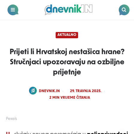
Dnevnik.in
Menu
Search
AKTUALNO
Prijeti li Hrvatskoj nestašica hrane?
Stručnjaci upozoravaju na ozbiljne
prijetnje
POSTED
DNEVNIK.IN
29. TRAVNJA 2025.
BY
2
MIN VRIJEME ČITANJA
Pexels