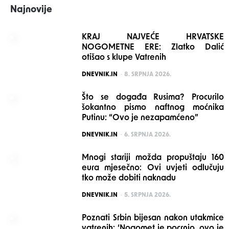
Najnovije
KRAJ NAJVEĆE HRVATSKE
NOGOMETNE ERE: Zlatko Dalić
otišao s klupe Vatrenih
POSTED
DNEVNIK.IN
8. SRPNJA 2026.
Što se događa Rusima? Procurilo
šokantno pismo naftnog moćnika
Putinu: “Ovo je nezapamćeno”
POSTED
DNEVNIK.IN
6. SRPNJA 2026.
Mnogi stariji možda propuštaju 160
eura mjesečno: Ovi uvjeti odlučuju
tko može dobiti naknadu
POSTED
DNEVNIK.IN
5. SRPNJA 2026.
Poznati Srbin bijesan nakon utakmice
vatrenih: ‘Nogomet je pocrnio, ovo je