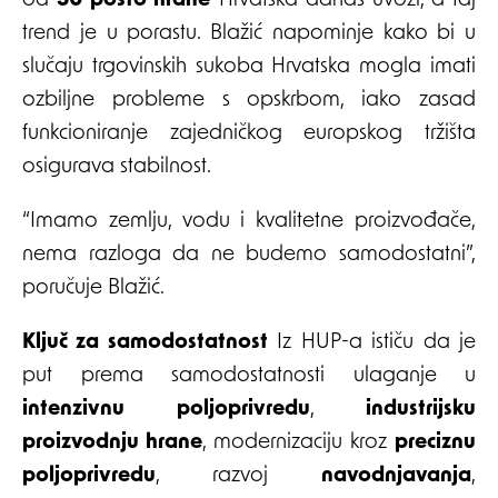
od
50 posto hrane
Hrvatska danas uvozi, a taj
trend je u porastu. Blažić napominje kako bi u
slučaju trgovinskih sukoba Hrvatska mogla imati
ozbiljne probleme s opskrbom, iako zasad
funkcioniranje zajedničkog europskog tržišta
osigurava stabilnost.
“Imamo zemlju, vodu i kvalitetne proizvođače,
nema razloga da ne budemo samodostatni”,
poručuje Blažić.
Ključ za samodostatnost
Iz HUP-a ističu da je
put prema samodostatnosti ulaganje u
intenzivnu poljoprivredu
,
industrijsku
proizvodnju hrane
, modernizaciju kroz
preciznu
poljoprivredu
, razvoj
navodnjavanja
,