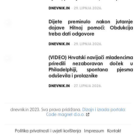
POSTED
DNEVNIK.IN
29. LIPNJA 2026.
Dijete preminulo nakon jutarnje
dojave Hitnoj pomoći: Obdukcija
treba dati odgovore
POSTED
DNEVNIK.IN
29. LIPNJA 2026.
(VIDEO) Hrvatski navijači mladencima
priredili nezaboravan doček u
Philadelphiji, spontana pjesma
oduševila i prolaznike
POSTED
DNEVNIK.IN
27. LIPNJA 2026.
dnevnik.in 2023. Sva prava pridržana.
Dizajn i izrada portala:
Code magnet d.o.o.
Politika privatnosti i uvjeti korištenja
Impressum
Kontakt