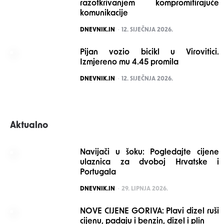
razotkrivanjem kompromitirajuće
komunikacije
POSTED
DNEVNIK.IN
12. SIJEČNJA 2026.
Pijan vozio bicikl u Virovitici.
Izmjereno mu 4.45 promila
POSTED
DNEVNIK.IN
12. SIJEČNJA 2026.
Aktualno
Navijači u šoku: Pogledajte cijene
ulaznica za dvoboj Hrvatske i
Portugala
POSTED
DNEVNIK.IN
29. LIPNJA 2026.
NOVE CIJENE GORIVA: Plavi dizel ruši
cijenu, padaju i benzin, dizel i plin