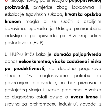
U slučaju novog poremećaja u
poljoprivrednoj
proizvodnji
, primjerice zbog lockdowna ili
eskalacije trgovinskih sukoba,
hrvatska opskrba
hranom
mogla bi se suočiti s ozbiljnim
izazovima, upozorila je Udruga prehrambene
industrije i poljoprivrede pri Hrvatskoj udruzi
poslodavaca (HUP).
U HUP-u ističu kako je
domaća poljoprivreda
danas
nekonkurentna, visoko zadužena i niska
po produktivnosti
, što dodatno pogoršava
situaciju. “Svi naglašavamo potrebu za
povećanjem proizvodnje, no bez priznavanja
postojećeg stanja i uzroka problema, Hrvatska
će dugoročno ostati ovisna o
uvozu hrane
i
sirovina za prehrambenu industriju”, navode iz