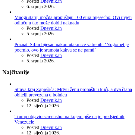
Posted
Dnevnik.in
6. srpnja 2026.
Mnogi stariji možda propuštaju 160 eura mjesečno: Ovi uvjeti
odlučuju tko može dobiti naknadu
Posted
Dnevnik.in
5. srpnja 2026.
Poznati Srbin bijesan nakon utakmice vatrenih: ‘Nogomet je
pocrnio, ovo je sramota kakva se ne pamti’
Posted
Dnevnik.in
5. srpnja 2026.
Najčitanije
Strava kraj Zaprešića: Mrtvu ženu pronašli u kući, a dva člana
obitelji prevezena u bolnicu
Posted
Dnevnik.in
12. siječnja 2026.
Trump objavio screenshot na kojem piše da je predsjednik
Venezuele
Posted
Dnevnik.in
12. siječnja 2026.