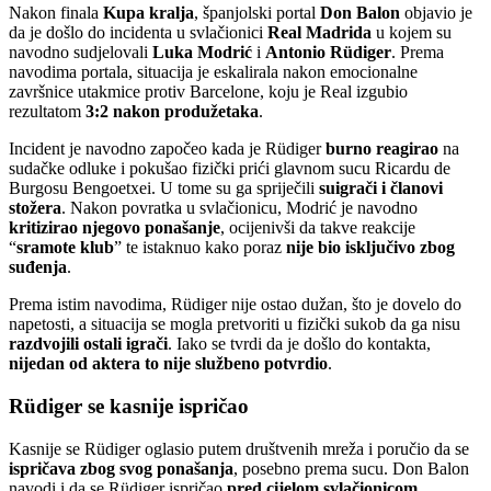
Nakon finala
Kupa kralja
, španjolski portal
Don Balon
objavio je
da je došlo do incidenta u svlačionici
Real Madrida
u kojem su
navodno sudjelovali
Luka Modrić
i
Antonio Rüdiger
. Prema
navodima portala, situacija je eskalirala nakon emocionalne
završnice utakmice protiv Barcelone, koju je Real izgubio
rezultatom
3:2 nakon produžetaka
.
Incident je navodno započeo kada je Rüdiger
burno reagirao
na
sudačke odluke i pokušao fizički prići glavnom sucu Ricardu de
Burgosu Bengoetxei. U tome su ga spriječili
suigrači i članovi
stožera
. Nakon povratka u svlačionicu, Modrić je navodno
kritizirao njegovo ponašanje
, ocijenivši da takve reakcije
“
sramote klub
” te istaknuo kako poraz
nije bio isključivo zbog
suđenja
.
Prema istim navodima, Rüdiger nije ostao dužan, što je dovelo do
napetosti, a situacija se mogla pretvoriti u fizički sukob da ga nisu
razdvojili ostali igrači
. Iako se tvrdi da je došlo do kontakta,
nijedan od aktera to nije službeno potvrdio
.
Rüdiger se kasnije ispričao
Kasnije se Rüdiger oglasio putem društvenih mreža i poručio da se
ispričava zbog svog ponašanja
, posebno prema sucu. Don Balon
navodi i da se Rüdiger ispričao
pred cijelom svlačionicom
,