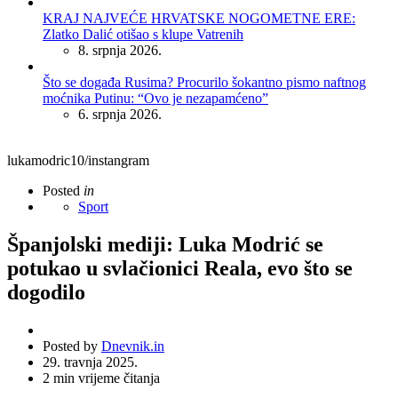
KRAJ NAJVEĆE HRVATSKE NOGOMETNE ERE:
Zlatko Dalić otišao s klupe Vatrenih
8. srpnja 2026.
Što se događa Rusima? Procurilo šokantno pismo naftnog
moćnika Putinu: “Ovo je nezapamćeno”
6. srpnja 2026.
lukamodric10/instangram
Posted
in
Sport
Španjolski mediji: Luka Modrić se
potukao u svlačionici Reala, evo što se
dogodilo
Posted by
Dnevnik.in
29. travnja 2025.
2
min vrijeme čitanja