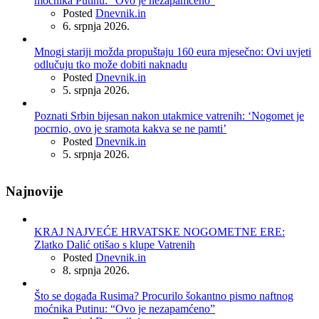
moćnika Putinu: “Ovo je nezapamćeno”
Posted
Dnevnik.in
6. srpnja 2026.
Mnogi stariji možda propuštaju 160 eura mjesečno: Ovi uvjeti
odlučuju tko može dobiti naknadu
Posted
Dnevnik.in
5. srpnja 2026.
Poznati Srbin bijesan nakon utakmice vatrenih: ‘Nogomet je
pocrnio, ovo je sramota kakva se ne pamti’
Posted
Dnevnik.in
5. srpnja 2026.
Najnovije
KRAJ NAJVEĆE HRVATSKE NOGOMETNE ERE:
Zlatko Dalić otišao s klupe Vatrenih
Posted
Dnevnik.in
8. srpnja 2026.
Što se događa Rusima? Procurilo šokantno pismo naftnog
moćnika Putinu: “Ovo je nezapamćeno”