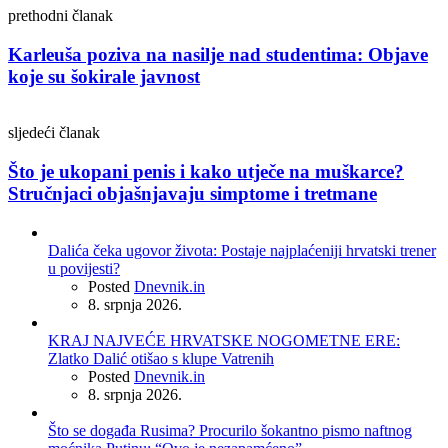
prethodni članak
Karleuša poziva na nasilje nad studentima: Objave
koje su šokirale javnost
sljedeći članak
Što je ukopani penis i kako utječe na muškarce?
Stručnjaci objašnjavaju simptome i tretmane
Dalića čeka ugovor života: Postaje najplaćeniji hrvatski trener
u povijesti?
Posted
Dnevnik.in
8. srpnja 2026.
KRAJ NAJVEĆE HRVATSKE NOGOMETNE ERE:
Zlatko Dalić otišao s klupe Vatrenih
Posted
Dnevnik.in
8. srpnja 2026.
Što se događa Rusima? Procurilo šokantno pismo naftnog