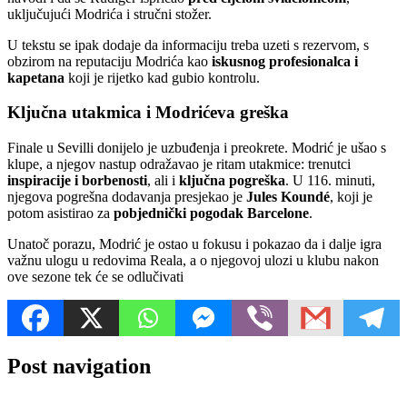
uključujući Modrića i stručni stožer.
U tekstu se ipak dodaje da informaciju treba uzeti s rezervom, s
obzirom na reputaciju Modrića kao
iskusnog profesionalca i
kapetana
koji je rijetko kad gubio kontrolu.
Ključna utakmica i Modrićeva greška
Finale u Sevilli donijelo je uzbuđenja i preokrete. Modrić je ušao s
klupe, a njegov nastup odražavao je ritam utakmice: trenutci
inspiracije i borbenosti
, ali i
ključna pogreška
. U 116. minuti,
njegova pogrešna dodavanja presjekao je
Jules Koundé
, koji je
potom asistirao za
pobjednički pogodak Barcelone
.
Unatoč porazu, Modrić je ostao u fokusu i pokazao da i dalje igra
važnu ulogu u redovima Reala, a o njegovoj ulozi u klubu nakon
ove sezone tek će se odlučivati
Post navigation