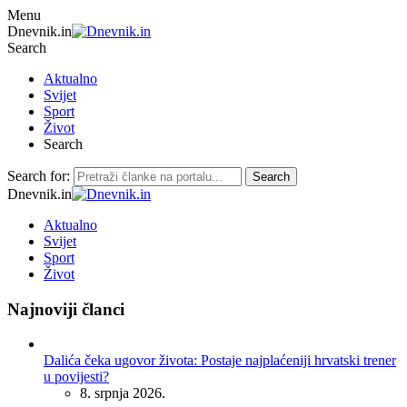
Menu
Dnevnik.in
Search
Aktualno
Svijet
Sport
Život
Search
Search for:
Search
Dnevnik.in
Aktualno
Svijet
Sport
Život
Najnoviji članci
Dalića čeka ugovor života: Postaje najplaćeniji hrvatski trener
u povijesti?
8. srpnja 2026.