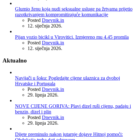
Glumio ženu koja nudi seksualne usluge pa žrtvama prijetio
razotkrivanjem kompromitirajuće komunikacije
Posted
Dnevnik.in
12. siječnja 2026.
Pijan vozio bicikl u Virovitici. Izmjereno mu 4.45 promila
Posted
Dnevnik.in
12. siječnja 2026.
Aktualno
Navijači u šoku: Pogledajte cijene ulaznica za dvoboj
Hrvatske i Portugala
Posted
Dnevnik.in
29. lipnja 2026.
NOVE CIJENE GORIVA: Plavi dizel ruši cijenu, padaju i
benzin, dizel i plin
Posted
Dnevnik.in
29. lipnja 2026.
Dijete preminulo nakon jutarnje dojave Hitnoj pomoći:
Obdukcija treba dati odgovore