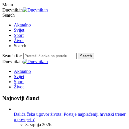
Menu
Dnevnik.in
Search
Aktualno
Svijet
Sport
Život
Search
Search for:
Search
Dnevnik.in
Aktualno
Svijet
Sport
Život
Najnoviji članci
Dalića čeka ugovor života: Postaje najplaćeniji hrvatski trener
u povijesti?
8. srpnja 2026.