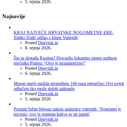
5. srpnja 2026.
Najnovije
KRAJ NAJVEĆE HRVATSKE NOGOMETNE ERE:
Zlatko Dalić otišao s klupe Vatrenih
Posted
Dnevnik.in
8. srpnja 2026.
Što se događa Rusima? Procurilo šokantno pismo naftnog
moćnika Putinu: “Ovo je nezapamćeno”
Posted
Dnevnik.in
6. srpnja 2026.
Mnogi stariji možda propuštaju 160 eura mjesečno: Ovi uvjeti
odlučuju tko može dobiti naknadu
Posted
Dnevnik.in
5. srpnja 2026.
Poznati Srbin bijesan nakon utakmice vatrenih: ‘Nogomet je
pocrnio, ovo je sramota kakva se ne pamti’
Posted
Dnevnik.in
5. srpnja 2026.