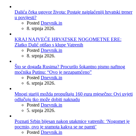
Dalića čeka ugovor života: Postaje najplaćeniji hrvatski trener
u povijesti?
Posted
Dnevnik.in
8. srpnja 2026.
KRAJ NAJVEĆE HRVATSKE NOGOMETNE ERE:
Zlatko Dalić otišao s klupe Vatrenih
Posted
Dnevnik.in
8. srpnja 2026.
Što se događa Rusima? Procurilo šokantno pismo naftnog
moćnika Putinu: “Ovo je nezapamćeno”
Posted
Dnevnik.in
6. srpnja 2026.
Mnogi stariji možda propuštaju 160 eura mjesečno: Ovi uvjeti
odlučuju tko može dobiti naknadu
Posted
Dnevnik.in
5. srpnja 2026.
Poznati Srbin bijesan nakon utakmice vatrenih: ‘Nogomet je
pocrnio, ovo je sramota kakva se ne pamti’
Posted
Dnevnik.in