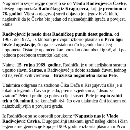
Nogometni svijet regije oprostio se od
Vladu Radivojevića Čavke
,
bivšeg nogometaša
Radničkog iz Kragujevca
, koji je
preminuo u
76. godini
. Vijest o njegovoj smrti objavio je njegov bivši klub,
naglasivši da je Čavka bio jedan od najznačajnijih igrača u povijesti
kluba.
Radivojević je nosio dres Radničkog punih deset godina
, od
1967. do 1977., i s klubom je dvaput izborio plasman u
Prvu ligu
bivše Jugoslavije
, što ga je svrstalo među legende domaćeg
nogometa. Ostao je upamćen kao pouzdan obrambeni igrač, ali i po
jednom posebnom trenutku karijere.
Naime,
15. rujna 1969. godine
, Radnički je u prijateljskom susretu
ugostio slavni
Santos
, a Radivojević je dobio zadatak čuvati jednog
od najvećih svih vremena –
Brazilska nogometna ikona Pele
.
Utakmica odigrana na stadionu Čika Dača u Kragujevcu ušla je u
lokalnu legendu. Čavka je tada, prema svjedocima, “disao za
vratom” Peleu i pratio ga gotovo cijeli susret.
Pele je uspio zabiti
tek u 90. minuti
, za konačnih 4:4, što ovu utakmicu čini jednom od
najuzbudljivijih u povijesti grada.
Iz Radničkog su se oprostili porukom: “
Napustio nas je Vlado
Radivojević Čavka
. Dugogodišnji istaknuti igrač našeg kluba i član
legendarne generacije koja je 1969. godine izborila plasman u Prvu