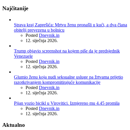
Najčitanije
Strava kraj Zaprešića: Mrtvu ženu pronašli u kući, a dva člana
obitelji prevezena u bolnicu
Posted
Dnevnik.in
12. siječnja 2026.
Trump objavio screenshot na kojem piše da je predsjednik
Venezuele
Posted
Dnevnik.in
12. siječnja 2026.
Glumio ženu koja nudi seksualne usluge pa žrtvama prijetio
razotkrivanjem kompromitirajuće komunikacije
Posted
Dnevnik.in
12. siječnja 2026.
Pijan vozio bicikl u Virovitici. Izmjereno mu 4.45 promila
Posted
Dnevnik.in
12. siječnja 2026.
Aktualno