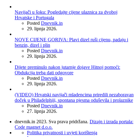
Navijači u šoku: Pogledajte cijene ulaznica za dvoboj
Hrvatske i Portugala
Posted
Dnevnik.in
29. lipnja 2026.
NOVE CIJENE GORIVA: Plavi dizel ruši cijenu, padaju i
benzin, dizel i plin
Posted
Dnevnik.in
29. lipnja 2026.
Dijete preminulo nakon jutarnje dojave Hitnoj pomoći:
Obdukcija treba dati odgovore
Posted
Dnevnik.in
29. lipnja 2026.
(VIDEO) Hrvatski navijači mladencima priredili nezaboravan
doček u Philadelphiji, spontana pjesma oduševila i prolaznike
Posted
Dnevnik.in
27. lipnja 2026.
dnevnik.in 2023. Sva prava pridržana.
Dizajn i izrada portala:
Code magnet d.o.o.
Politika privatnosti i uvjeti korištenja