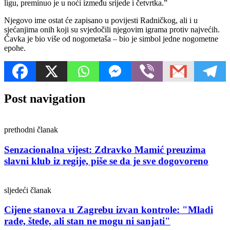
ligu, preminuo je u noći između srijede i četvrtka.”
Njegovo ime ostat će zapisano u povijesti Radničkog, ali i u
sjećanjima onih koji su svjedočili njegovim igrama protiv najvećih.
Čavka je bio više od nogometaša – bio je simbol jedne nogometne
epohe.
Post navigation
prethodni članak
Senzacionalna vijest: Zdravko Mamić preuzima
slavni klub iz regije, piše se da je sve dogovoreno
sljedeći članak
Cijene stanova u Zagrebu izvan kontrole: "Mladi
rade, štede, ali stan ne mogu ni sanjati"