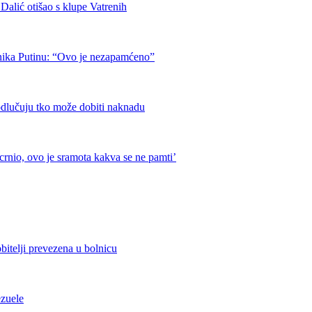
otišao s klupe Vatrenih
nika Putinu: “Ovo je nezapamćeno”
odlučuju tko može dobiti naknadu
crnio, ovo je sramota kakva se ne pamti’
bitelji prevezena u bolnicu
ezuele