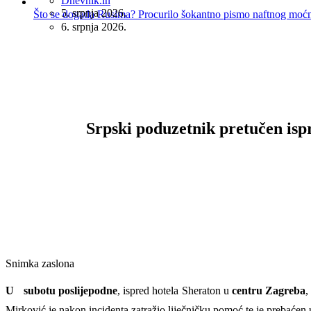
Dnevnik.in
5. srpnja 2026.
Što se događa Rusima? Procurilo šokantno pismo naftnog moć
6. srpnja 2026.
Srpski poduzetnik pretučen ispr
Snimka zaslona
U subotu poslijepodne
, ispred hotela Sheraton u
centru Zagreba
,
Mirković je nakon incidenta zatražio liječničku pomoć te je prebaćen