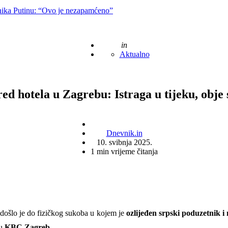
nika Putinu: “Ovo je nezapamćeno”
Posted
in
Aktualno
ed hotela u Zagrebu: Istraga u tijeku, obje 
Posted
Dnevnik.in
by
10. svibnja 2025.
1
min vrijeme čitanja
 došlo je do fizičkog sukoba u kojem je
ozlijeđen srpski poduzetnik 
 u
KBC Zagreb
.