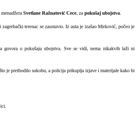
g menadžera
Svetlane Ražnatović Cece
, za
pokušaj ubojstva
.
ni zagrebački terenac se zaustavio. Iz auta je izašao Mirković, počeo je
 govora o pokušaju ubojstva. Sve se vidi, nema nikakvih laži ni
što je prethodilo sukobu, a policija prikuplja izjave i materijale kako bi
ici.