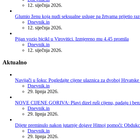
12. siječnja 2026.
Glumio ženu koja nudi seksualne usluge pa žrtvama prijetio r
Posted
Dnevnik.in
12. siječnja 2026.
Pijan vozio bicikl u Virovitici. Izmjereno mu 4.45 promila
Posted
Dnevnik.in
12. siječnja 2026.
Aktualno
Navijači u šoku: Pogledajte cijene ulaznica za dvoboj Hrvatske 
Posted
Dnevnik.in
29. lipnja 2026.
NOVE CIJENE GORIVA: Plavi dizel ruši cijenu, padaju i benzin
Posted
Dnevnik.in
29. lipnja 2026.
Dijete preminulo nakon jutarnje dojave Hitnoj pomoći: Obdukci
Posted
Dnevnik.in
29. lipnja 2026.