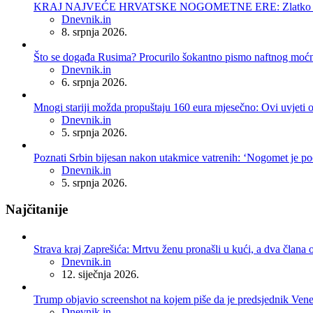
KRAJ NAJVEĆE HRVATSKE NOGOMETNE ERE: Zlatko Dalić 
Posted
Dnevnik.in
8. srpnja 2026.
Što se događa Rusima? Procurilo šokantno pismo naftnog moć
Posted
Dnevnik.in
6. srpnja 2026.
Mnogi stariji možda propuštaju 160 eura mjesečno: Ovi uvjeti 
Posted
Dnevnik.in
5. srpnja 2026.
Poznati Srbin bijesan nakon utakmice vatrenih: ‘Nogomet je po
Posted
Dnevnik.in
5. srpnja 2026.
Najčitanije
Strava kraj Zaprešića: Mrtvu ženu pronašli u kući, a dva člana o
Posted
Dnevnik.in
12. siječnja 2026.
Trump objavio screenshot na kojem piše da je predsjednik Ven
Posted
Dnevnik.in