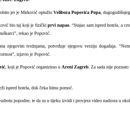
obito jer je Mirković optužio
Velibora Popovića Popa
, dugogodišnje
ović bio taj koji je fizički
prvi napao
. “Stajao sam ispred hotela, a cr
 muškarci”, rekao je Popović.
ma njegovim tvrdnjama, potvrđuje njegovu verziju događaja. “Nema
ornost”, izjavio je Popović.
vić
, koji je Popović organizirao u
Areni Zagreb
. Za sada nije poznato 
eži ispred hotela, dok čeka hitnu pomoć.
 subotu popodne, te da su u tijeku izvidi i provjera video nadzora u okol