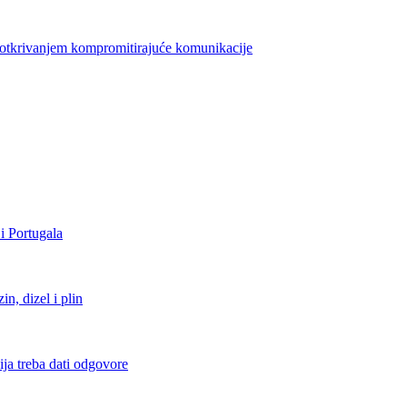
azotkrivanjem kompromitirajuće komunikacije
i Portugala
, dizel i plin
ja treba dati odgovore