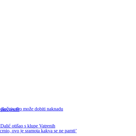
 povijesti?
otišao s klupe Vatrenih
nika Putinu: “Ovo je nezapamćeno”
odlučuju tko može dobiti naknadu
 povijesti?
otišao s klupe Vatrenih
crnio, ovo je sramota kakva se ne pamti’