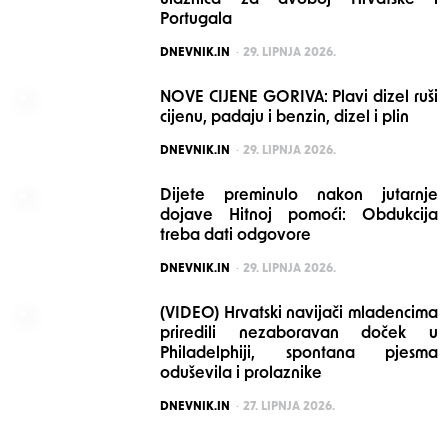
ulaznica za dvoboj Hrvatske i
Portugala
POSTED
DNEVNIK.IN
29. LIPNJA 2026.
NOVE CIJENE GORIVA: Plavi dizel ruši
cijenu, padaju i benzin, dizel i plin
POSTED
DNEVNIK.IN
29. LIPNJA 2026.
Dijete preminulo nakon jutarnje
dojave Hitnoj pomoći: Obdukcija
treba dati odgovore
POSTED
DNEVNIK.IN
29. LIPNJA 2026.
(VIDEO) Hrvatski navijači mladencima
priredili nezaboravan doček u
Philadelphiji, spontana pjesma
oduševila i prolaznike
POSTED
DNEVNIK.IN
27. LIPNJA 2026.