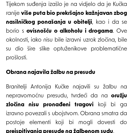
Tijekom suđenja izašlo je na vidjelo da je Kučka
ranije
više puta bio prekršajno kažnjavan zbog
nasilničkog ponašanja u obitelji
, kao i da se
borio s
ovisnošću o alkoholu i drogama
. Ove
okolnosti, iako nisu bile izravni uzrok zločina, bile
su dio šire slike optuženikove problematične
prošlosti.
Obrana najavila žalbu na presudu
Branitelji Antonija Kučke najavili su žalbu na
nepravomoćnu presudu, tvrdeći da na
oružju
zločina nisu pronađeni tragovi
koji bi ga
izravno povezali s ubojstvom. Obrana smatra da
postoje elementi koji bi mogli dovesti do
preispitivanja presude na žalbenom sudu
.