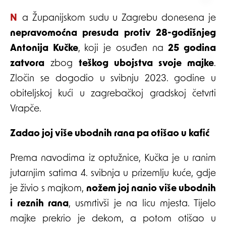
Na Županijskom sudu u Zagrebu donesena je
nepravomoćna presuda protiv 28-godišnjeg
Antonija Kučke
, koji je osuđen na
25 godina
zatvora
zbog
teškog ubojstva svoje majke
.
Zločin se dogodio u svibnju 2023. godine u
obiteljskoj kući u zagrebačkoj gradskoj četvrti
Vrapče.
Zadao joj više ubodnih rana pa otišao u kafić
Prema navodima iz optužnice, Kučka je u ranim
jutarnjim satima 4. svibnja u prizemlju kuće, gdje
je živio s majkom,
nožem joj nanio više ubodnih
i reznih rana
, usmrtivši je na licu mjesta. Tijelo
majke prekrio je dekom, a potom otišao u