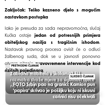
Zaključak: Teško kazneno djelo s mogućim
nastavkom postupka
Iako je presuda za sada nepravomoćna, slučaj
Kučka ostaje
jedan od potresnijih primjera
obiteljskog nasilja s tragičnim ishodom
.
Nastavak pravnog procesa ovisit će o odluci
žalbenog suda, dok se u javnosti ponovno
otvara pitanje
pravovremene intervencije kod
PRETHODNI ČLANAK
rizičnih pojedinaca
.
Zabrana mobitela u školama? EU
SLJEDEĆI ČLANAK
razmatra strože mjere za sigurnost djece
FOTO Srbin pao na granici: Kamion pun
na internetu
'papira' skrivao je pošiljku koju ni iskusni
Post
carinici nisu očekivali
navigation