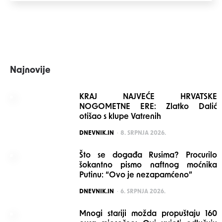
Najnovije
KRAJ NAJVEĆE HRVATSKE
NOGOMETNE ERE: Zlatko Dalić
otišao s klupe Vatrenih
POSTED
DNEVNIK.IN
8. SRPNJA 2026.
Što se događa Rusima? Procurilo
šokantno pismo naftnog moćnika
Putinu: “Ovo je nezapamćeno”
POSTED
DNEVNIK.IN
6. SRPNJA 2026.
Mnogi stariji možda propuštaju 160