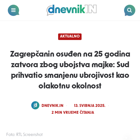
Dnevnik.in
Menu
Search
AKTUALNO
Zagrepčanin osuđen na 25 godina
zatvora zbog ubojstva majke: Sud
prihvatio smanjenu ubrojivost kao
olakotnu okolnost
POSTED
DNEVNIK.IN
13. SVIBNJA 2025.
BY
2
MIN VRIJEME ČITANJA
Foto: RTL Screenshot