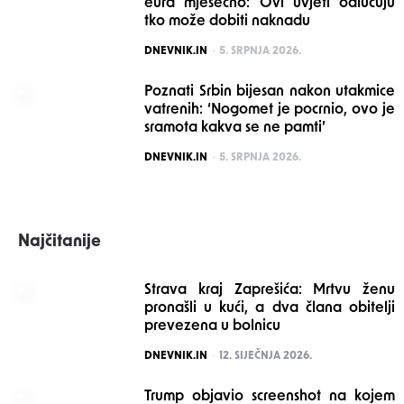
eura mjesečno: Ovi uvjeti odlučuju
tko može dobiti naknadu
POSTED
DNEVNIK.IN
5. SRPNJA 2026.
Poznati Srbin bijesan nakon utakmice
vatrenih: ‘Nogomet je pocrnio, ovo je
sramota kakva se ne pamti’
POSTED
DNEVNIK.IN
5. SRPNJA 2026.
Najčitanije
Strava kraj Zaprešića: Mrtvu ženu
pronašli u kući, a dva člana obitelji
prevezena u bolnicu
POSTED
DNEVNIK.IN
12. SIJEČNJA 2026.
Trump objavio screenshot na kojem