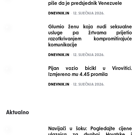
piše da je predsjednik Venezuele
POSTED
DNEVNIK.IN
12. SIJEČNJA 2026.
Glumio ženu koja nudi seksualne
usluge pa žrtvama prijetio
razotkrivanjem kompromitirajuće
komunikacije
POSTED
DNEVNIK.IN
12. SIJEČNJA 2026.
Pijan vozio bicikl u Virovitici.
Izmjereno mu 4.45 promila
POSTED
DNEVNIK.IN
12. SIJEČNJA 2026.
Aktualno
Navijači u šoku: Pogledajte cijene