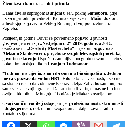
Život izvan kamera – mir i priroda
Danas živi sa suprugom
Dunjom
u selu pokraj
Samobora
, gdje
uživa u prirodi i privatnosti. Par ima dvije kćeri –
Mašu
, doktoricu
arheologije koja živi u Velikoj Britaniji, i
Ivu
, poduzetnicu iz
Zagreba.
Posljednjih godina Oliver se povremeno pojavio u javnosti –
gostovao je u emisiji
„Nedjeljom u 2“ 2019. godine
, a 2016.
okušao se i u
„Celebrity Masterchefu“
. Tijekom razgovora s
Aleksom Stankovićem
, prisjetio se
svojih televizijskih početaka
,
govorio o
starenju
i ispričao zanimljivu anegdotu o svom susretu s
pokojnim predsjednikom
Franjom Tuđmanom
.
“
Tuđman me cijenio, znam da sam mu bio simpatičan. Jednom
me čak pozvao da vodim HRT
. Bilo je to na svečanosti, uzeo me
sa strane i rekao da vidi mene kao ravnatelja. Zahvalio sam mu, bio
sam svjestan svojih granica. Da sam to prihvatio, danas ne bih bio
ovdje – bio bih na Mirogoju,” ispričao je Mlakar s osmijehom.
Ovaj
ikonični voditelj
ostaje primjer
profesionalnosti, skromnosti
i dugovječnosti
, dok u miru svoga doma i dalje uživa u radu i
kontaktu s ljudima.