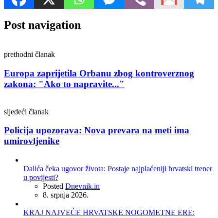
Post navigation
prethodni članak
Europa zaprijetila Orbanu zbog kontroverznog
zakona: "Ako to napravite..."
sljedeći članak
Policija upozorava: Nova prevara na meti ima
umirovljenike
Dalića čeka ugovor života: Postaje najplaćeniji hrvatski trener
u povijesti?
Posted
Dnevnik.in
8. srpnja 2026.
KRAJ NAJVEĆE HRVATSKE NOGOMETNE ERE: