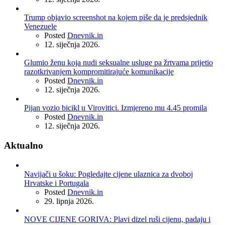
Trump objavio screenshot na kojem piše da je predsjednik
Venezuele
Posted
Dnevnik.in
12. siječnja 2026.
Glumio ženu koja nudi seksualne usluge pa žrtvama prijetio
razotkrivanjem kompromitirajuće komunikacije
Posted
Dnevnik.in
12. siječnja 2026.
Pijan vozio bicikl u Virovitici. Izmjereno mu 4.45 promila
Posted
Dnevnik.in
12. siječnja 2026.
Aktualno
Navijači u šoku: Pogledajte cijene ulaznica za dvoboj
Hrvatske i Portugala
Posted
Dnevnik.in
29. lipnja 2026.
NOVE CIJENE GORIVA: Plavi dizel ruši cijenu, padaju i