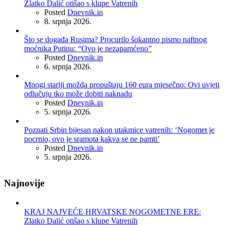
Zlatko Dalić otišao s klupe Vatrenih
Posted
Dnevnik.in
8. srpnja 2026.
Što se događa Rusima? Procurilo šokantno pismo naftnog
moćnika Putinu: “Ovo je nezapamćeno”
Posted
Dnevnik.in
6. srpnja 2026.
Mnogi stariji možda propuštaju 160 eura mjesečno: Ovi uvjeti
odlučuju tko može dobiti naknadu
Posted
Dnevnik.in
5. srpnja 2026.
Poznati Srbin bijesan nakon utakmice vatrenih: ‘Nogomet je
pocrnio, ovo je sramota kakva se ne pamti’
Posted
Dnevnik.in
5. srpnja 2026.
Najnovije
KRAJ NAJVEĆE HRVATSKE NOGOMETNE ERE:
Zlatko Dalić otišao s klupe Vatrenih