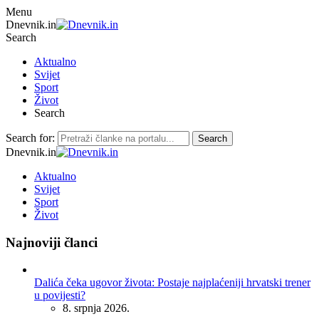
Menu
Dnevnik.in
Search
Aktualno
Svijet
Sport
Život
Search
Search for:
Search
Dnevnik.in
Aktualno
Svijet
Sport
Život
Najnoviji članci
Dalića čeka ugovor života: Postaje najplaćeniji hrvatski trener
u povijesti?
8. srpnja 2026.