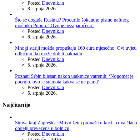
Posted
Dnevnik.in
8. srpnja 2026.
Što se događa Rusima? Procurilo šokantno pismo naftnog
moćnika Putinu: “Ovo je nezapamćeno”
Posted
Dnevnik.in
6. srpnja 2026.
Mnogi stariji možda propuštaju 160 eura mjesečno: Ovi uvjeti
odlučuju tko može dobiti naknadu
Posted
Dnevnik.in
5. srpnja 2026.
Poznati Srbin bijesan nakon utakmice vatrenih: ‘Nogomet je
pocrnio, ovo je sramota kakva se ne pamti’
Posted
Dnevnik.in
5. srpnja 2026.
Najčitanije
Strava kraj Zaprešića: Mrtvu ženu pronašli u kući, a dva člana
obitelji prevezena u bolnicu
Posted
Dnevnik.in
12. siječnja 2026.