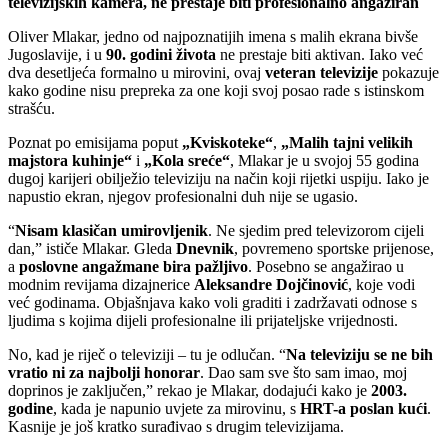
televizijskih kamera, ne prestaje biti profesionalno angažiran
Oliver Mlakar, jedno od najpoznatijih imena s malih ekrana bivše
Jugoslavije, i u
90. godini života
ne prestaje biti aktivan. Iako već
dva desetljeća formalno u mirovini, ovaj
veteran televizije
pokazuje
kako godine nisu prepreka za one koji svoj posao rade s istinskom
strašću.
Poznat po emisijama poput
„Kviskoteke“
,
„Malih tajni velikih
majstora kuhinje“
i
„Kola sreće“
, Mlakar je u svojoj 55 godina
dugoj karijeri obilježio televiziju na način koji rijetki uspiju. Iako je
napustio ekran, njegov profesionalni duh nije se ugasio.
“
Nisam klasičan umirovljenik
. Ne sjedim pred televizorom cijeli
dan,” ističe Mlakar. Gleda
Dnevnik
, povremeno sportske prijenose,
a
poslovne angažmane bira pažljivo
. Posebno se angažirao u
modnim revijama dizajnerice
Aleksandre Dojčinović
, koje vodi
već godinama. Objašnjava kako voli graditi i zadržavati odnose s
ljudima s kojima dijeli profesionalne ili prijateljske vrijednosti.
No, kad je riječ o televiziji – tu je odlučan. “
Na televiziju se ne bih
vratio ni za najbolji honorar
. Dao sam sve što sam imao, moj
doprinos je zaključen,” rekao je Mlakar, dodajući kako je
2003.
godine
, kada je napunio uvjete za mirovinu, s
HRT-a poslan kući
.
Kasnije je još kratko surađivao s drugim televizijama.