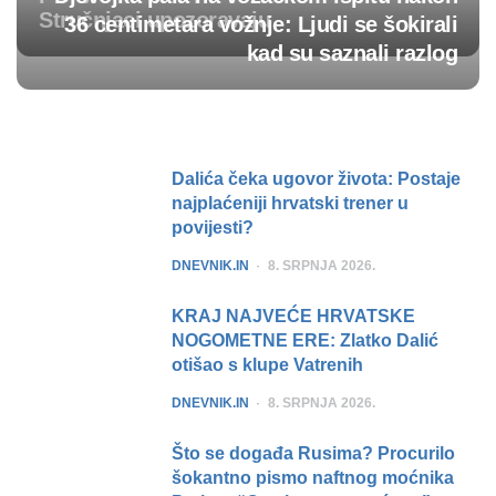
Stručnjaci upozoravaju
36 centimetara vožnje: Ljudi se šokirali
kad su saznali razlog
Post
navigation
Dalića čeka ugovor života: Postaje
najplaćeniji hrvatski trener u
povijesti?
POSTED
DNEVNIK.IN
8. SRPNJA 2026.
KRAJ NAJVEĆE HRVATSKE
NOGOMETNE ERE: Zlatko Dalić
otišao s klupe Vatrenih
POSTED
DNEVNIK.IN
8. SRPNJA 2026.
Što se događa Rusima? Procurilo
šokantno pismo naftnog moćnika