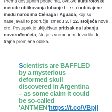
Prema dostupnim podacima, ovakve
kulturološke
metode oblikovanja lubanje
bile su
uobičajene
među narodima Ciénaga i Aguada
, koji su
naseljavali to područje između
3. i 12. stoljeća
nove
ere. Postupak je uključivao
pritisak na lubanju
novorođenčeta
, što je s vremenom dovodilo do
trajne promjene oblika.
Scientists are BAFFLED
by a mysterious
deformed skull
discovered in Argentina
– as some claim it could
be so-called
'ANTMEN'
https://t.co/VBpjEjn9