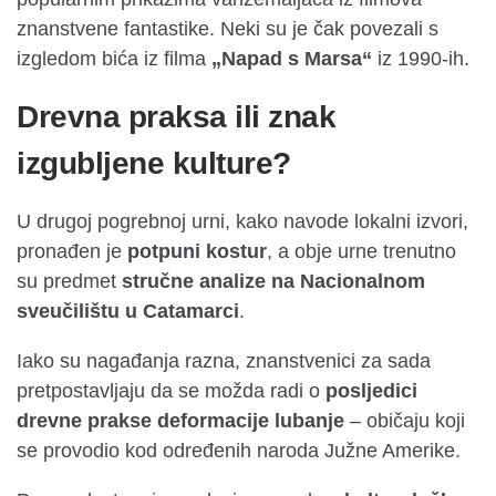
znanstvene fantastike. Neki su je čak povezali s
izgledom bića iz filma
„Napad s Marsa“
iz 1990-ih.
Drevna praksa ili znak
izgubljene kulture?
U drugoj pogrebnoj urni, kako navode lokalni izvori,
pronađen je
potpuni kostur
, a obje urne trenutno
su predmet
stručne analize na Nacionalnom
sveučilištu u Catamarci
.
Iako su nagađanja razna, znanstvenici za sada
pretpostavljaju da se možda radi o
posljedici
drevne prakse deformacije lubanje
– običaju koji
se provodio kod određenih naroda Južne Amerike.