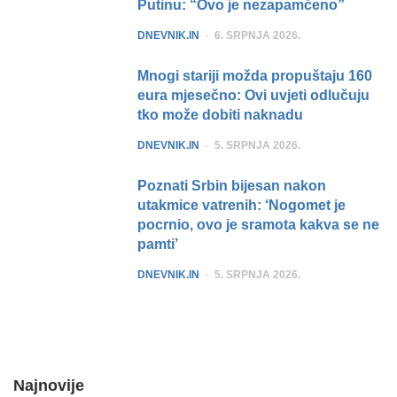
Putinu: “Ovo je nezapamćeno”
POSTED
DNEVNIK.IN
6. SRPNJA 2026.
Mnogi stariji možda propuštaju 160
eura mjesečno: Ovi uvjeti odlučuju
tko može dobiti naknadu
POSTED
DNEVNIK.IN
5. SRPNJA 2026.
Poznati Srbin bijesan nakon
utakmice vatrenih: ‘Nogomet je
pocrnio, ovo je sramota kakva se ne
pamti’
POSTED
DNEVNIK.IN
5. SRPNJA 2026.
Najnovije