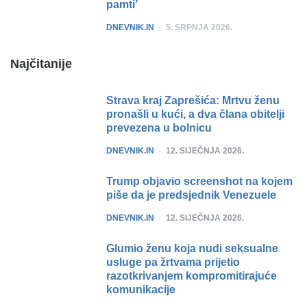
pamti’
POSTED
DNEVNIK.IN
5. SRPNJA 2026.
Najčitanije
Strava kraj Zaprešića: Mrtvu ženu
pronašli u kući, a dva člana obitelji
prevezena u bolnicu
POSTED
DNEVNIK.IN
12. SIJEČNJA 2026.
Trump objavio screenshot na kojem
piše da je predsjednik Venezuele
POSTED
DNEVNIK.IN
12. SIJEČNJA 2026.
Glumio ženu koja nudi seksualne
usluge pa žrtvama prijetio
razotkrivanjem kompromitirajuće
komunikacije