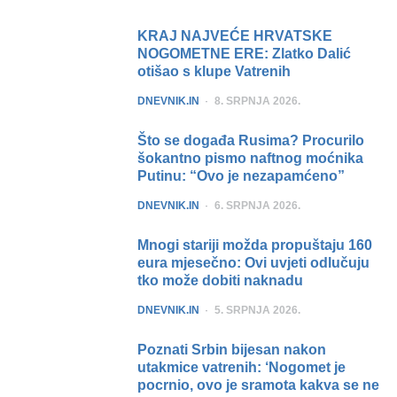
KRAJ NAJVEĆE HRVATSKE
NOGOMETNE ERE: Zlatko Dalić
otišao s klupe Vatrenih
POSTED
DNEVNIK.IN
8. SRPNJA 2026.
Što se događa Rusima? Procurilo
šokantno pismo naftnog moćnika
Putinu: “Ovo je nezapamćeno”
POSTED
DNEVNIK.IN
6. SRPNJA 2026.
Mnogi stariji možda propuštaju 160
eura mjesečno: Ovi uvjeti odlučuju
tko može dobiti naknadu
POSTED
DNEVNIK.IN
5. SRPNJA 2026.
Poznati Srbin bijesan nakon
utakmice vatrenih: ‘Nogomet je
pocrnio, ovo je sramota kakva se ne