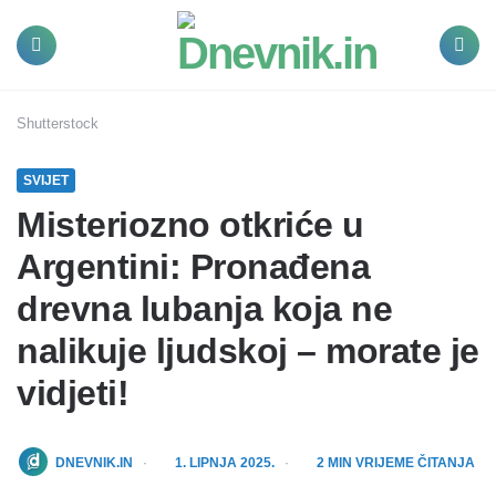
Dnevnik.in
Menu
Search
Shutterstock
SVIJET
Misteriozno otkriće u
Argentini: Pronađena
drevna lubanja koja ne
nalikuje ljudskoj – morate je
vidjeti!
POSTED
DNEVNIK.IN
1. LIPNJA 2025.
2
MIN VRIJEME ČITANJA
BY