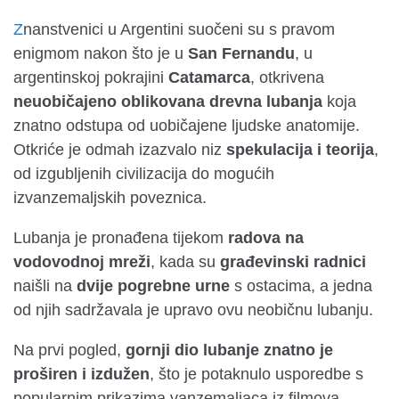
Znanstvenici u Argentini suočeni su s pravom
enigmom nakon što je u
San Fernandu
, u
argentinskoj pokrajini
Catamarca
, otkrivena
neuobičajeno oblikovana drevna lubanja
koja
znatno odstupa od uobičajene ljudske anatomije.
Otkriće je odmah izazvalo niz
spekulacija i teorija
,
od izgubljenih civilizacija do mogućih
izvanzemaljskih poveznica.
Lubanja je pronađena tijekom
radova na
vodovodnoj mreži
, kada su
građevinski radnici
naišli na
dvije pogrebne urne
s ostacima, a jedna
od njih sadržavala je upravo ovu neobičnu lubanju.
Na prvi pogled,
gornji dio lubanje znatno je
proširen i izdužen
, što je potaknulo usporedbe s
popularnim prikazima vanzemaljaca iz filmova