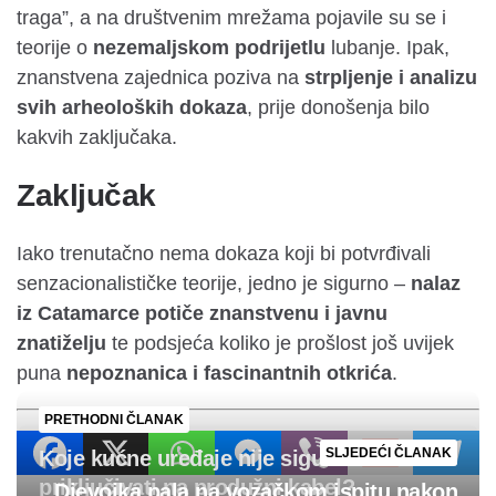
traga”, a na društvenim mrežama pojavile su se i
teorije o
nezemaljskom podrijetlu
lubanje. Ipak,
znanstvena zajednica poziva na
strpljenje i analizu
svih arheoloških dokaza
, prije donošenja bilo
kakvih zaključaka.
Zaključak
Iako trenutačno nema dokaza koji bi potvrđivali
senzacionalističke teorije, jedno je sigurno –
nalaz
iz Catamarce potiče znanstvenu i javnu
znatiželju
te podsjeća koliko je prošlost još uvijek
puna
nepoznanica i fascinantnih otkrića
.
PRETHODNI ČLANAK
SLJEDEĆI ČLANAK
Koje kućne uređaje nije sigurno
priključivati na produžni kabel?
Djevojka pala na vozačkom ispitu nakon