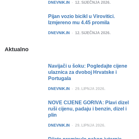
POSTED
DNEVNIK.IN
12. SIJEČNJA 2026.
Pijan vozio bicikl u Virovitici.
Izmjereno mu 4.45 promila
POSTED
DNEVNIK.IN
12. SIJEČNJA 2026.
Aktualno
Navijači u šoku: Pogledajte cijene
ulaznica za dvoboj Hrvatske i
Portugala
POSTED
DNEVNIK.IN
29. LIPNJA 2026.
NOVE CIJENE GORIVA: Plavi dizel
ruši cijenu, padaju i benzin, dizel i
plin
POSTED
DNEVNIK.IN
29. LIPNJA 2026.