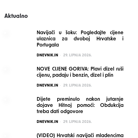
Aktualno
Navijači u šoku: Pogledajte cijene
ulaznica za dvoboj Hrvatske i
Portugala
POSTED
DNEVNIK.IN
29. LIPNJA 2026.
NOVE CIJENE GORIVA: Plavi dizel ruši
cijenu, padaju i benzin, dizel i plin
POSTED
DNEVNIK.IN
29. LIPNJA 2026.
Dijete preminulo nakon jutarnje
dojave Hitnoj pomoći: Obdukcija
treba dati odgovore
POSTED
DNEVNIK.IN
29. LIPNJA 2026.
(VIDEO) Hrvatski navijači mladencima