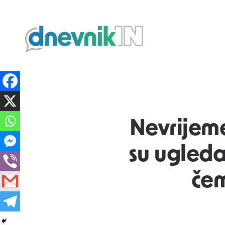
Dnevnik.in
Nevrijeme
su ugled
čem