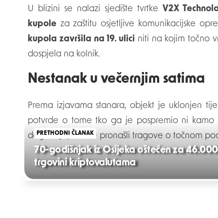
U blizini se nalazi sjedište tvrtke
V2X Technol
kupole
za zaštitu osjetljive komunikacijske o
kupola završila na 19. ulici
niti na kojim točno 
dospjela na kolnik.
Nestanak u večernjim satima
Prema izjavama stanara, objekt je uklonjen ti
potvrde o tome tko ga je pospremio ni kamo je 
PRETHODNI ČLANAK
događaja, ali nisu pronašli tragove o točnom podri
70-godišnjak iz Osijeka oštećen za 46.000
trgovini kriptovalutama
Post
navigation