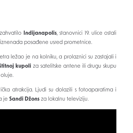
 zahvatilo
Indijanapolis
, stanovnici 19. ulice ostali
, iznenada posađene usred prometnice.
 ležao je na kolniku, a prolaznici su zastajali i
štitnoj kupoli
za satelitske antene ili drugu skupu
oluje.
čka atrakcija. Ljudi su dolazili s fotoaparatima i
la je
Sandi Džons
za lokalnu televiziju.