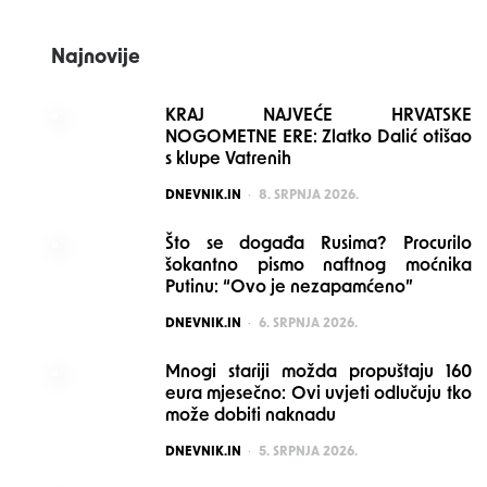
Najnovije
KRAJ NAJVEĆE HRVATSKE
NOGOMETNE ERE: Zlatko Dalić otišao
s klupe Vatrenih
POSTED
DNEVNIK.IN
8. SRPNJA 2026.
Što se događa Rusima? Procurilo
šokantno pismo naftnog moćnika
Putinu: “Ovo je nezapamćeno”
POSTED
DNEVNIK.IN
6. SRPNJA 2026.
Mnogi stariji možda propuštaju 160
eura mjesečno: Ovi uvjeti odlučuju tko
može dobiti naknadu
POSTED
DNEVNIK.IN
5. SRPNJA 2026.