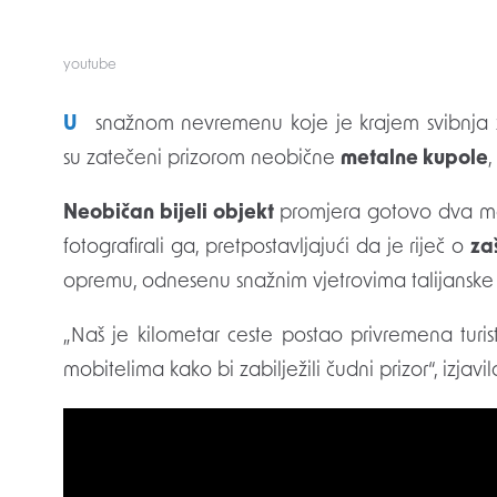
youtube
U snažnom nevremenu koje je krajem svibnja
su zatečeni prizorom neobične
metalne kupole
Neobičan bijeli objekt
promjera gotovo dva metra
fotografirali ga, pretpostavljajući da je riječ o
za
opremu, odnesenu snažnim vjetrovima talijanske 
„Naš je kilometar ceste postao privremena turisti
mobitelima kako bi zabilježili čudni prizor“, izjavi