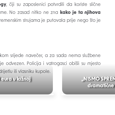
ogy
, čiji su zaposlenici potvrdili da koriste slične
preme. No zasad nitko ne zna
kako je ta njihova
vremenskim strujama je putovala prije nego što je
jekom srijede navečer, a za sada nema službene
odvezen. Policija i vatrogasci obišli su mjesto
jetlu ili vlasniku kupole.
 eura u lažnoj
„NISMO SPREMN
dramatične 