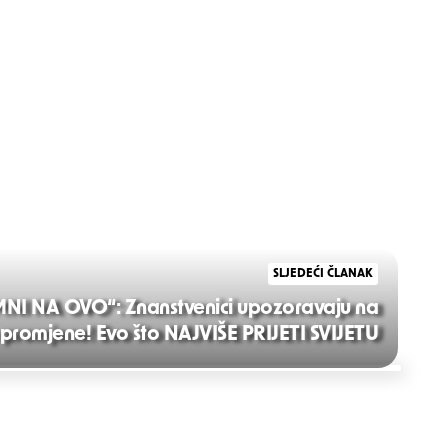
SLJEDEĆI ČLANAK
I NA OVO“: Znanstvenici upozoravaju na
promjene! Evo što NAJVIŠE PRIJETI SVIJETU