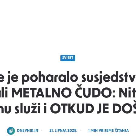
SVIJET
 je poharalo susjedst
ali METALNO ČUDO: Nit
u služi i OTKUD JE D
POSTED
DNEVNIK.IN
21. LIPNJA 2025.
1
MIN VRIJEME ČITANJA
BY