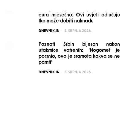
Mnogi stariji možda propuštaju 160
eura mjesečno: Ovi uvjeti odlučuju
tko može dobiti naknadu
POSTED
DNEVNIK.IN
5. SRPNJA 2026.
Poznati Srbin bijesan nakon
utakmice vatrenih: ‘Nogomet je
pocrnio, ovo je sramota kakva se ne
pamti’
POSTED
DNEVNIK.IN
5. SRPNJA 2026.