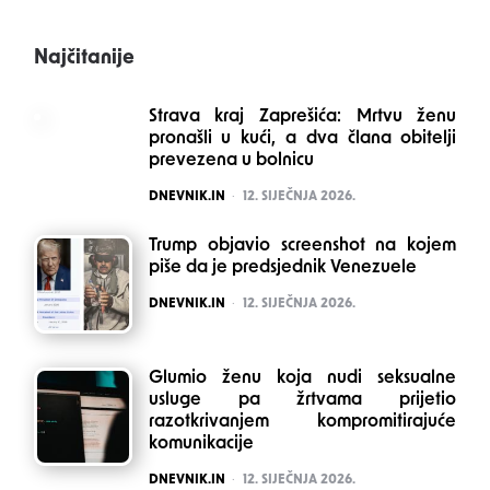
Najčitanije
Strava kraj Zaprešića: Mrtvu ženu
pronašli u kući, a dva člana obitelji
prevezena u bolnicu
POSTED
DNEVNIK.IN
12. SIJEČNJA 2026.
Trump objavio screenshot na kojem
piše da je predsjednik Venezuele
POSTED
DNEVNIK.IN
12. SIJEČNJA 2026.
Glumio ženu koja nudi seksualne
usluge pa žrtvama prijetio
razotkrivanjem kompromitirajuće
komunikacije
POSTED
DNEVNIK.IN
12. SIJEČNJA 2026.