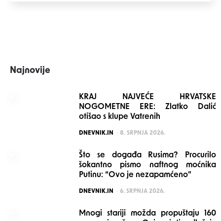
Najnovije
KRAJ NAJVEĆE HRVATSKE
NOGOMETNE ERE: Zlatko Dalić
otišao s klupe Vatrenih
POSTED
DNEVNIK.IN
8. SRPNJA 2026.
Što se događa Rusima? Procurilo
šokantno pismo naftnog moćnika
Putinu: “Ovo je nezapamćeno”
POSTED
DNEVNIK.IN
6. SRPNJA 2026.
Mnogi stariji možda propuštaju 160