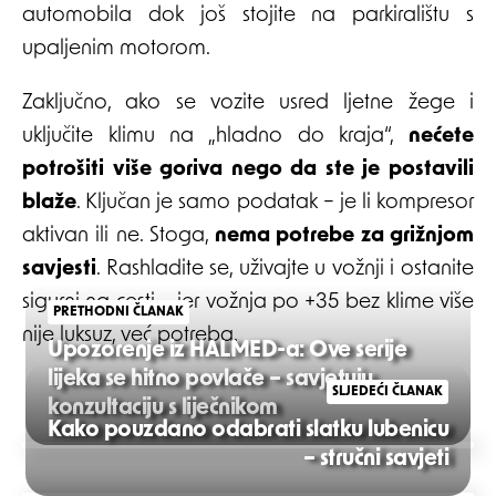
automobila dok još stojite na parkiralištu s
upaljenim motorom.
Zaključno, ako se vozite usred ljetne žege i
uključite klimu na „hladno do kraja“,
nećete
potrošiti više goriva nego da ste je postavili
blaže
. Ključan je samo podatak – je li kompresor
aktivan ili ne. Stoga,
nema potrebe za grižnjom
savjesti
. Rashladite se, uživajte u vožnji i ostanite
sigurni na cesti – jer vožnja po +35 bez klime više
PRETHODNI ČLANAK
nije luksuz, već potreba.
Upozorenje iz HALMED-a: Ove serije
lijeka se hitno povlače – savjetuju
SLJEDEĆI ČLANAK
konzultaciju s liječnikom
Kako pouzdano odabrati slatku lubenicu
Post
– stručni savjeti
navigation