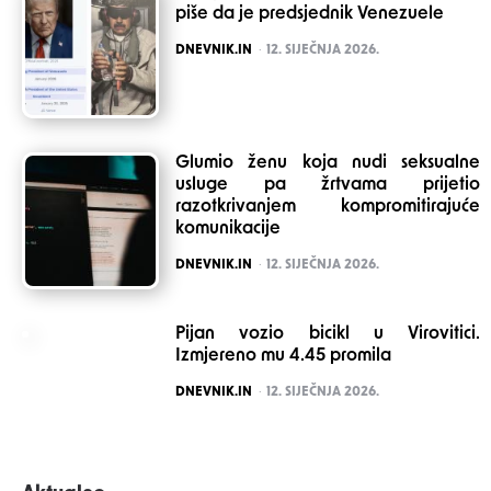
piše da je predsjednik Venezuele
POSTED
DNEVNIK.IN
12. SIJEČNJA 2026.
Glumio ženu koja nudi seksualne
usluge pa žrtvama prijetio
razotkrivanjem kompromitirajuće
komunikacije
POSTED
DNEVNIK.IN
12. SIJEČNJA 2026.
Pijan vozio bicikl u Virovitici.
Izmjereno mu 4.45 promila
POSTED
DNEVNIK.IN
12. SIJEČNJA 2026.