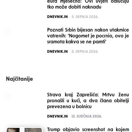
eura mjesečno: Ovi uvjeti odlučuju
tko može dobiti naknadu
POSTED
DNEVNIK.IN
5. SRPNJA 2026.
Poznati Srbin bijesan nakon utakmice
vatrenih: ‘Nogomet je pocrnio, ovo je
sramota kakva se ne pamti’
POSTED
DNEVNIK.IN
5. SRPNJA 2026.
Najčitanije
Strava kraj Zaprešića: Mrtvu ženu
pronašli u kući, a dva člana obitelji
prevezena u bolnicu
POSTED
DNEVNIK.IN
12. SIJEČNJA 2026.
Trump objavio screenshot na kojem