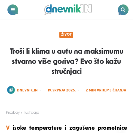
Dnevnik.in
Menu
Search
ŽIVOT
Troši li klima u autu na maksimumu
stvarno više goriva? Evo što kažu
stručnjaci
POSTED
DNEVNIK.IN
19. SRPNJA 2025.
2
MIN VRIJEME ČITANJA
BY
Pixabay / Ilustracija
Visoke temperature i zagušene prometnice