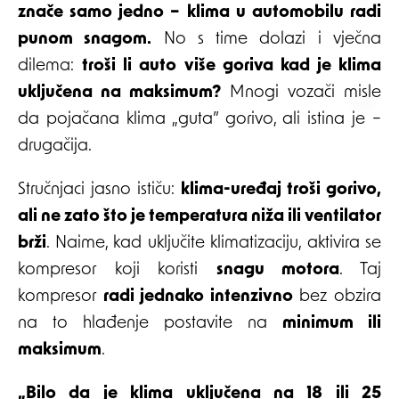
znače samo jedno – klima u automobilu radi
punom snagom.
No s time dolazi i vječna
dilema:
troši li auto više goriva kad je klima
uključena na maksimum?
Mnogi vozači misle
da pojačana klima „guta” gorivo, ali istina je –
drugačija.
Stručnjaci jasno ističu:
klima-uređaj troši gorivo,
ali ne zato što je temperatura niža ili ventilator
brži
. Naime, kad uključite klimatizaciju, aktivira se
kompresor koji koristi
snagu motora
. Taj
kompresor
radi jednako intenzivno
bez obzira
na to hlađenje postavite na
minimum ili
maksimum
.
„Bilo da je klima uključena na 18 ili 25