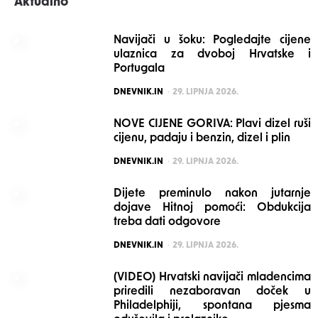
Aktualno
Navijači u šoku: Pogledajte cijene
ulaznica za dvoboj Hrvatske i
Portugala
POSTED
DNEVNIK.IN
29. LIPNJA 2026.
NOVE CIJENE GORIVA: Plavi dizel ruši
cijenu, padaju i benzin, dizel i plin
POSTED
DNEVNIK.IN
29. LIPNJA 2026.
Dijete preminulo nakon jutarnje
dojave Hitnoj pomoći: Obdukcija
treba dati odgovore
POSTED
DNEVNIK.IN
29. LIPNJA 2026.
(VIDEO) Hrvatski navijači mladencima
priredili nezaboravan doček u
Philadelphiji, spontana pjesma