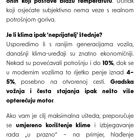
onih koji postave blažu temperaturu
. Učinak
koji osjećate subjektivno nema veze s realnom
potrošnjom goriva.
Je li klima ipak ‘neprijatelj’ štednje?
Usporedimo li s ranijim generacijama vozila,
današnji klima-uređaji su znatno ekonomičniji.
Nekad su povećavali potrošnju i do
10%
, dok se
u modernim vozilima to rijetko penje iznad
4–
5%
, posebno na otvorenoj cesti.
Gradska
vožnja i česta stajanja ipak nešto više
opterećuju motor
.
Ako vam je cilj maksimalna ušteda, preporučuje
se
umjereno korištenje klime
i izbjegavanje
rada „u prazno“ – na primjer, hlađenje