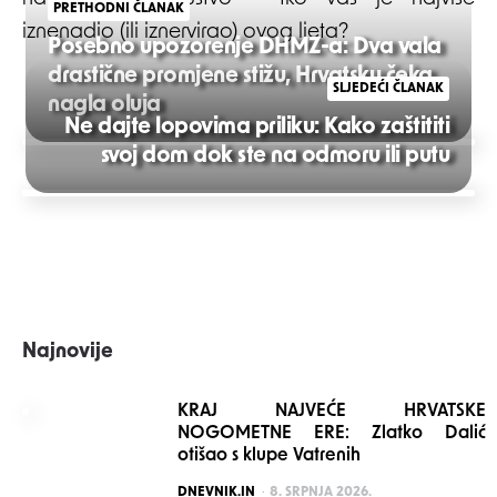
PRETHODNI ČLANAK
iznenadio (ili iznervirao) ovog ljeta?
Posebno upozorenje DHMZ-a: Dva vala
drastične promjene stižu, Hrvatsku čeka
SLJEDEĆI ČLANAK
nagla oluja
Ne dajte lopovima priliku: Kako zaštititi
Post
svoj dom dok ste na odmoru ili putu
navigation
Najnovije
KRAJ NAJVEĆE HRVATSKE
NOGOMETNE ERE: Zlatko Dalić
otišao s klupe Vatrenih
POSTED
DNEVNIK.IN
8. SRPNJA 2026.