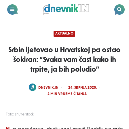
Dnevnik.in
Menu
Search
AKTUALNO
Srbin ljetovao u Hrvatskoj pa ostao
šokiran: “Svaka vam čast kako ih
trpite, ja bih poludio”
POSTED
DNEVNIK.IN
24. SRPNJA 2025.
BY
2
MIN VRIJEME ČITANJA
Foto: shutterstock