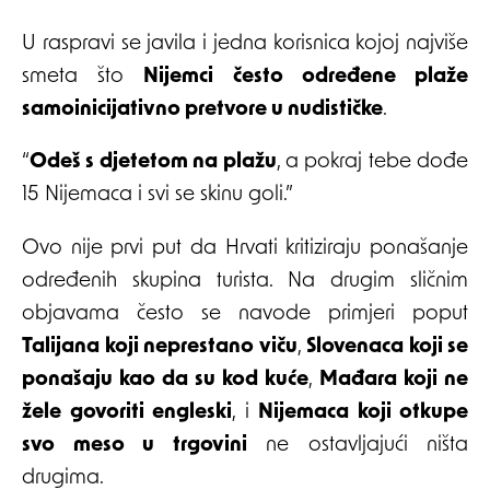
U raspravi se javila i jedna korisnica kojoj najviše
smeta što
Nijemci često određene plaže
samoinicijativno pretvore u nudističke
.
“
Odeš s djetetom na plažu
, a pokraj tebe dođe
15 Nijemaca i svi se skinu goli.”
Ovo nije prvi put da Hrvati kritiziraju ponašanje
određenih skupina turista. Na drugim sličnim
objavama često se navode primjeri poput
Talijana koji neprestano viču
,
Slovenaca koji se
ponašaju kao da su kod kuće
,
Mađara koji ne
žele govoriti engleski
, i
Nijemaca koji otkupe
svo meso u trgovini
ne ostavljajući ništa
drugima.