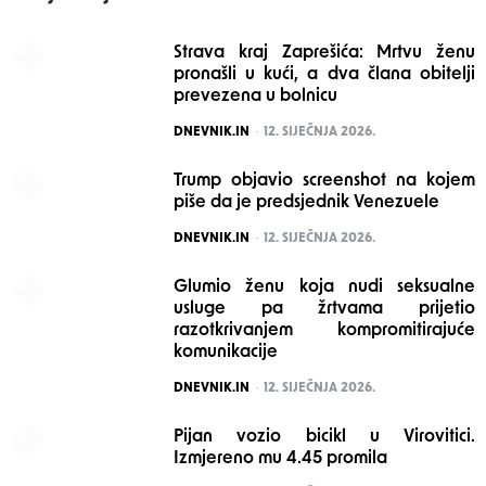
Strava kraj Zaprešića: Mrtvu ženu
pronašli u kući, a dva člana obitelji
prevezena u bolnicu
POSTED
DNEVNIK.IN
12. SIJEČNJA 2026.
Trump objavio screenshot na kojem
piše da je predsjednik Venezuele
POSTED
DNEVNIK.IN
12. SIJEČNJA 2026.
Glumio ženu koja nudi seksualne
usluge pa žrtvama prijetio
razotkrivanjem kompromitirajuće
komunikacije
POSTED
DNEVNIK.IN
12. SIJEČNJA 2026.
Pijan vozio bicikl u Virovitici.
Izmjereno mu 4.45 promila