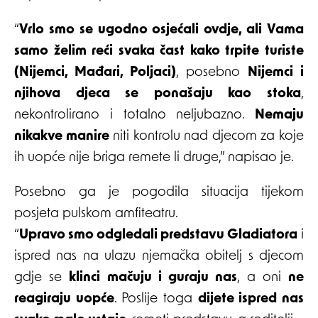
“
Vrlo smo se ugodno osjećali ovdje, ali Vama
samo želim reći svaka čast kako trpite turiste
(Nijemci, Mađari, Poljaci)
, posebno
Nijemci i
njihova djeca se ponašaju kao stoka
,
nekontrolirano i totalno neljubazno.
Nemaju
nikakve manire
niti kontrolu nad djecom za koje
ih uopće nije briga remete li druge,” napisao je.
Posebno ga je pogodila situacija tijekom
posjeta pulskom amfiteatru.
“
Upravo smo odgledali predstavu Gladiatora
i
ispred nas na ulazu njemačka obitelj s djecom
gdje se
klinci mačuju i guraju nas
, a oni
ne
reagiraju uopće
. Poslije toga
dijete ispred nas