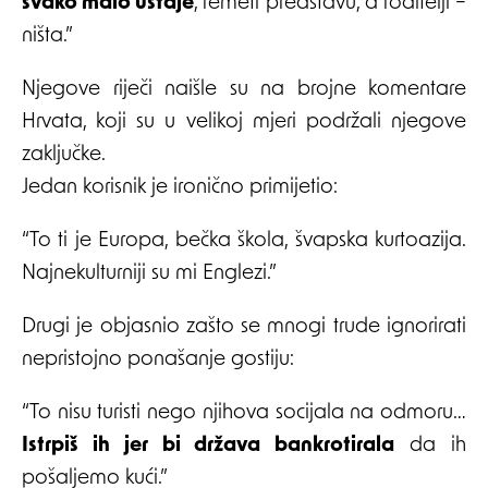
svako malo ustaje
, remeti predstavu, a roditelji –
ništa.”
Njegove riječi naišle su na brojne komentare
Hrvata, koji su u velikoj mjeri podržali njegove
zaključke.
Jedan korisnik je ironično primijetio:
“To ti je Europa, bečka škola, švapska kurtoazija.
Najnekulturniji su mi Englezi.”
Drugi je objasnio zašto se mnogi trude ignorirati
nepristojno ponašanje gostiju:
“To nisu turisti nego njihova socijala na odmoru…
Istrpiš ih jer bi država bankrotirala
da ih
pošaljemo kući.”