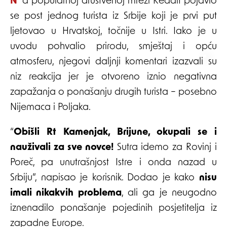
Na popularnoj društvenoj mreži Reddit pojavio
se post jednog turista iz Srbije koji je prvi put
ljetovao u Hrvatskoj, točnije u Istri. Iako je u
uvodu pohvalio prirodu, smještaj i opću
atmosferu, njegovi daljnji komentari izazvali su
niz reakcija jer je otvoreno iznio negativna
zapažanja o ponašanju drugih turista – posebno
Nijemaca i Poljaka.
“
Obišli Rt Kamenjak, Brijune, okupali se i
nauživali za sve novce!
Sutra idemo za Rovinj i
Poreč, pa unutrašnjost Istre i onda nazad u
Srbiju”, napisao je korisnik. Dodao je kako
nisu
imali nikakvih problema
, ali ga je neugodno
iznenadilo ponašanje pojedinih posjetitelja iz
zapadne Europe.