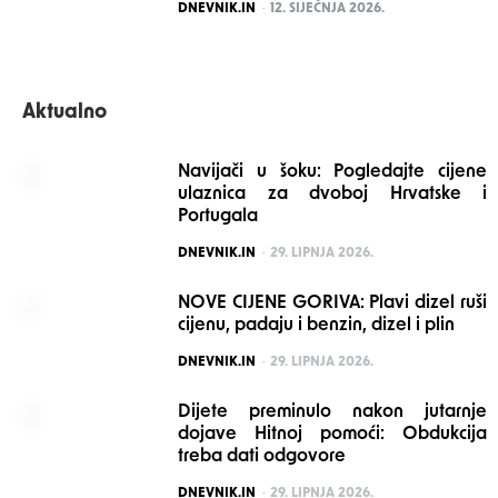
POSTED
DNEVNIK.IN
12. SIJEČNJA 2026.
Aktualno
Navijači u šoku: Pogledajte cijene
ulaznica za dvoboj Hrvatske i
Portugala
POSTED
DNEVNIK.IN
29. LIPNJA 2026.
NOVE CIJENE GORIVA: Plavi dizel ruši
cijenu, padaju i benzin, dizel i plin
POSTED
DNEVNIK.IN
29. LIPNJA 2026.
Dijete preminulo nakon jutarnje
dojave Hitnoj pomoći: Obdukcija
treba dati odgovore
POSTED
DNEVNIK.IN
29. LIPNJA 2026.