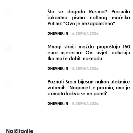
Što se događa Rusima? Procurilo
šokantno pismo naftnog moćnika
Putinu: “Ovo je nezapamćeno”
POSTED
DNEVNIK.IN
6. SRPNJA 2026.
Mnogi stariji možda propuštaju 160
eura mjesečno: Ovi uvjeti odlučuju
tko može dobiti naknadu
POSTED
DNEVNIK.IN
5. SRPNJA 2026.
Poznati Srbin bijesan nakon utakmice
vatrenih: ‘Nogomet je pocrnio, ovo je
sramota kakva se ne pamti’
POSTED
DNEVNIK.IN
5. SRPNJA 2026.
Najčitanije