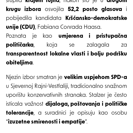
stupila
krajem rujna
, nakon što je u
drugom
krugu izbora
osvojila
52,2 posto glasova
i
pobijedila kandidata
Kršćansko-demokratske
unije (CDU)
, Fabiana Conrada Haasa.
Poznata je kao
umjerena i pristupačna
političarka
, koja se zalagala za
transparentnost lokalne vlasti i bolju podršku
obiteljima
.
Njezin izbor smatran je
velikim uspjehom SPD-a
u Sjevernoj Rajni-Vestfaliji, tradicionalno snažnom
uporištu konzervativnih stranaka. Stalzer je često
isticala važnost
dijaloga, poštovanja i političke
tolerancije
, a suradnici je opisuju kao osobu
“
izuzetne smirenosti i empatije
”.