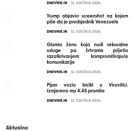
POSTED
DNEVNIK.IN
12. SIJEČNJA 2026.
Trump objavio screenshot na kojem
piše da je predsjednik Venezuele
POSTED
DNEVNIK.IN
12. SIJEČNJA 2026.
Glumio ženu koja nudi seksualne
usluge pa žrtvama prijetio
razotkrivanjem kompromitirajuće
komunikacije
POSTED
DNEVNIK.IN
12. SIJEČNJA 2026.
Pijan vozio bicikl u Virovitici.
Izmjereno mu 4.45 promila
POSTED
DNEVNIK.IN
12. SIJEČNJA 2026.
Aktualno