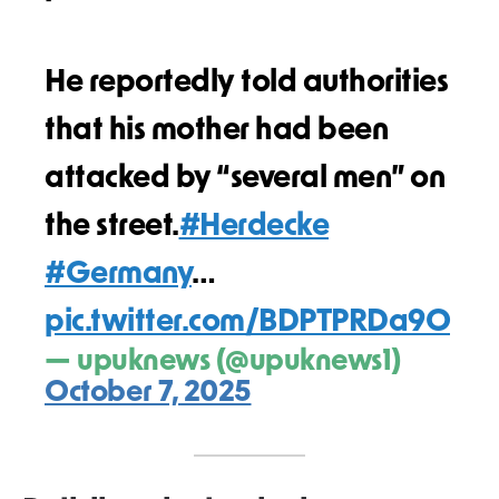
He reportedly told authorities
that his mother had been
attacked by “several men” on
the street.
#Herdecke
#Germany
…
pic.twitter.com/BDPTPRDa9O
— upuknews (@upuknews1)
October 7, 2025