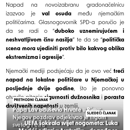
Napad na novoizabranu gradonačelnicu
izazvao je
val osuda
među njemačkim
političarima. Glasnogovornik SPD-a poručio je
da se radi o “
duboko uznemirujućem i
neshvatljivom činu nasilja
” te da se “
politička
scena mora ujediniti protiv bilo kakvog oblika
ekstremizma i agresije
”.
Njemački mediji podsjećaju da je ovo već
treći
napad na lokalne političare u Njemačkoj u
posljednje dvije godine
, što je ponovno
otvorilo pitanje
sigurnosti dužnosnika
i
porasta
PRETHODNI ČLANAK
društvenih napetosti
u zemlji.
Papa Lav oduševio Hrvate u Rimu:
SLJEDEĆI ČLANAK
Njegov pozdrav odjekivao je Trgom
UEFA šokirala svijet nogometa: Luka
svetog Petra