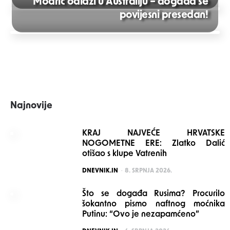
Modrić odlazi u Australiju – događa se
Post
povijesni presedan!
navigation
Najnovije
KRAJ NAJVEĆE HRVATSKE
NOGOMETNE ERE: Zlatko Dalić
otišao s klupe Vatrenih
POSTED
DNEVNIK.IN
8. SRPNJA 2026.
Što se događa Rusima? Procurilo
šokantno pismo naftnog moćnika
Putinu: “Ovo je nezapamćeno”