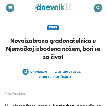
Dnevnik.in
Menu
Search
SVIJET
Novoizabrana gradonačelnica u
Njemačkoj izbodena nožem, bori se
za život
POSTED
DNEVNIK.IN
7. LISTOPADA 2025.
BY
2
MIN VRIJEME ČITANJA
Foto: Facebook