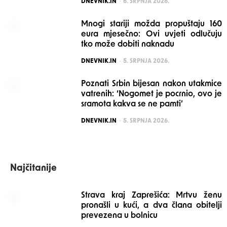
POSTED
DNEVNIK.IN
6. SRPNJA 2026.
Mnogi stariji možda propuštaju 160
eura mjesečno: Ovi uvjeti odlučuju
tko može dobiti naknadu
POSTED
DNEVNIK.IN
5. SRPNJA 2026.
Poznati Srbin bijesan nakon utakmice
vatrenih: ‘Nogomet je pocrnio, ovo je
sramota kakva se ne pamti’
POSTED
DNEVNIK.IN
5. SRPNJA 2026.
Najčitanije
Strava kraj Zaprešića: Mrtvu ženu
pronašli u kući, a dva člana obitelji
prevezena u bolnicu