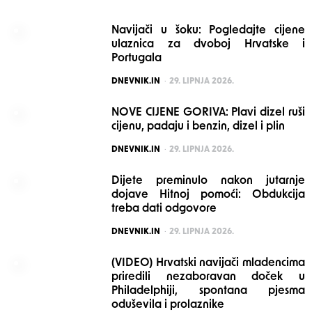
Navijači u šoku: Pogledajte cijene
ulaznica za dvoboj Hrvatske i
Portugala
POSTED
DNEVNIK.IN
29. LIPNJA 2026.
NOVE CIJENE GORIVA: Plavi dizel ruši
cijenu, padaju i benzin, dizel i plin
POSTED
DNEVNIK.IN
29. LIPNJA 2026.
Dijete preminulo nakon jutarnje
dojave Hitnoj pomoći: Obdukcija
treba dati odgovore
POSTED
DNEVNIK.IN
29. LIPNJA 2026.
(VIDEO) Hrvatski navijači mladencima
priredili nezaboravan doček u
Philadelphiji, spontana pjesma
oduševila i prolaznike