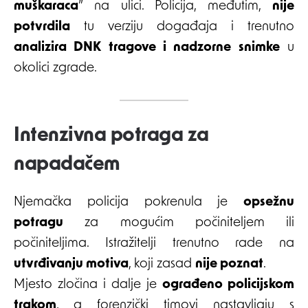
muškaraca
” na ulici. Policija, međutim,
nije
potvrdila
tu verziju događaja i trenutno
analizira DNK tragove i nadzorne snimke
u
okolici zgrade.
Intenzivna potraga za
napadačem
Njemačka policija pokrenula je
opsežnu
potragu
za mogućim počiniteljem ili
počiniteljima. Istražitelji trenutno rade na
utvrđivanju motiva
, koji zasad
nije poznat
.
Mjesto zločina i dalje je
ograđeno policijskom
trakom
, a forenzički timovi nastavljaju s