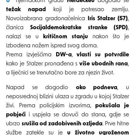
U njemačkom gradu
Herdeckeu
dogodio se
težak napad
koji je potresao zemlju.
Novoizabrana gradonačelnica
Iris Stalzer (57)
,
članica
Socijaldemokratske stranke (SPD)
,
nalazi se u
kritičnom stanju
nakon što je
izbodena nožem ispred svog doma.
Prema izvješćima
DW-a
,
vlasti su potvrdile
kako je Stalzer pronađena s
više ubodnih rana
,
a liječnici se trenutačno bore za njezin život.
Napad se dogodio
oko podneva
, u
neposrednoj blizini ulaza u zgradu u kojoj Stalzer
živi. Prema policijskim izvorima,
pokušala je
pobjeći
i uspjela se dovući do stana, gdje se
ubrzo
srušila od zadobivenih ozljeda
. Prve hitne
službe zatekle su je
u životno ugroženom