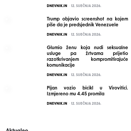
POSTED
DNEVNIK.IN
12. SIJEČNJA 2026.
Trump objavio screenshot na kojem
piše da je predsjednik Venezuele
POSTED
DNEVNIK.IN
12. SIJEČNJA 2026.
Glumio ženu koja nudi seksualne
usluge pa žrtvama prijetio
razotkrivanjem kompromitirajuće
komunikacije
POSTED
DNEVNIK.IN
12. SIJEČNJA 2026.
Pijan vozio bicikl u Virovitici.
Izmjereno mu 4.45 promila
POSTED
DNEVNIK.IN
12. SIJEČNJA 2026.