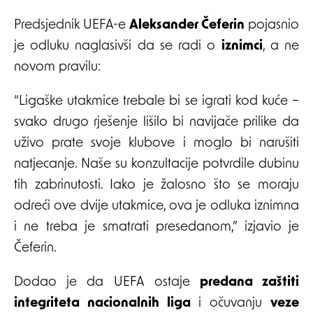
Predsjednik UEFA-e
Aleksander Čeferin
pojasnio
je odluku naglasivši da se radi o
iznimci
, a ne
novom pravilu:
“Ligaške utakmice trebale bi se igrati kod kuće –
svako drugo rješenje lišilo bi navijače prilike da
uživo prate svoje klubove i moglo bi narušiti
natjecanje. Naše su konzultacije potvrdile dubinu
tih zabrinutosti. Iako je žalosno što se moraju
odreći ove dvije utakmice, ova je odluka iznimna
i ne treba je smatrati presedanom,” izjavio je
Čeferin.
Dodao je da UEFA ostaje
predana zaštiti
integriteta nacionalnih liga
i očuvanju
veze