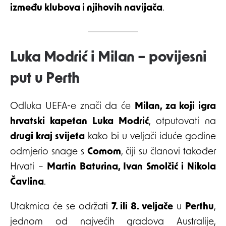
između klubova i njihovih navijača
.
Luka Modrić i Milan – povijesni
put u Perth
Odluka UEFA-e znači da će
Milan, za koji igra
hrvatski kapetan Luka Modrić
, otputovati na
drugi kraj svijeta
kako bi u veljači iduće godine
odmjerio snage s
Comom
, čiji su članovi također
Hrvati –
Martin Baturina, Ivan Smolčić i Nikola
Čavlina
.
Utakmica će se održati
7. ili 8. veljače
u
Perthu
,
jednom od najvećih gradova Australije,