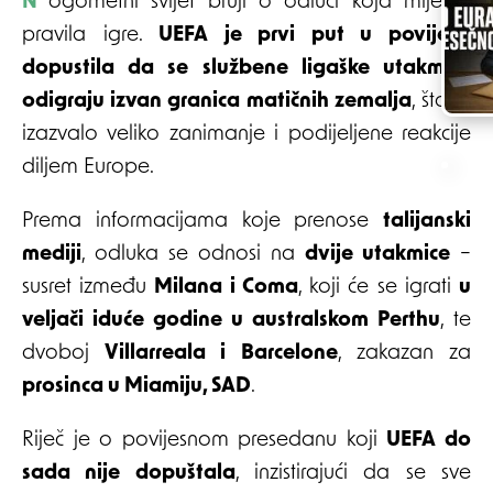
Nogometni svijet bruji o odluci koja mijenja
pravila igre.
UEFA je prvi put u povijesti
dopustila da se službene ligaške utakmice
odigraju izvan granica matičnih zemalja
, što je
izazvalo veliko zanimanje i podijeljene reakcije
diljem Europe.
Prema informacijama koje prenose
talijanski
mediji
, odluka se odnosi na
dvije utakmice
–
susret između
Milana i Coma
, koji će se igrati
u
veljači iduće godine u australskom Perthu
, te
dvoboj
Villarreala i Barcelone
, zakazan za
prosinca u Miamiju, SAD
.
Riječ je o povijesnom presedanu koji
UEFA do
sada nije dopuštala
, inzistirajući da se sve