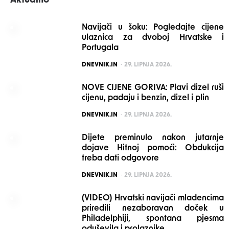
Aktualno
Navijači u šoku: Pogledajte cijene
ulaznica za dvoboj Hrvatske i
Portugala
POSTED
DNEVNIK.IN
29. LIPNJA 2026.
NOVE CIJENE GORIVA: Plavi dizel ruši
cijenu, padaju i benzin, dizel i plin
POSTED
DNEVNIK.IN
29. LIPNJA 2026.
Dijete preminulo nakon jutarnje
dojave Hitnoj pomoći: Obdukcija
treba dati odgovore
POSTED
DNEVNIK.IN
29. LIPNJA 2026.
(VIDEO) Hrvatski navijači mladencima
priredili nezaboravan doček u
Philadelphiji, spontana pjesma
oduševila i prolaznike