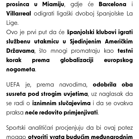
prosinca u Miamiju
, gdje će
Barcelona
i
Villarreal
odigrati ligaški dvoboj španjolske La
Lige.
Ovo je prvi put da će
španjolski klubovi igrati
službenu utakmicu u Sjedinjenim Američkim
Državama
, što mnogi promatraju kao
testni
korak prema globalizaciji europskog
nogometa
.
UEFA je, prema navodima,
odobrila oba
susreta pod strogim uvjetima
, uz naglasak da
se radi o
iznimnim slučajevima
i da se ovakva
praksa
neće redovito primjenjivati
.
Sportski analitičari procjenjuju da bi ovaj potez
mogao
otvoriti vrata budućim međunarodnim