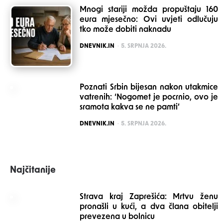
Mnogi stariji možda propuštaju 160
eura mjesečno: Ovi uvjeti odlučuju
tko može dobiti naknadu
POSTED
DNEVNIK.IN
5. SRPNJA 2026.
Poznati Srbin bijesan nakon utakmice
vatrenih: ‘Nogomet je pocrnio, ovo je
sramota kakva se ne pamti’
POSTED
DNEVNIK.IN
5. SRPNJA 2026.
Najčitanije
Strava kraj Zaprešića: Mrtvu ženu
pronašli u kući, a dva člana obitelji
prevezena u bolnicu