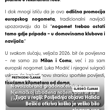
planule u rekordnom roku
.
I dok mnogi ističu da je ovo
odlična promocija
europskog nogometa
, tradicionalni navijači
upozoravaju da bi “
nogomet trebao ostati
tamo gdje pripada – u domovinama klubova i
navijača
.”
U svakom slučaju, veljača 2026. bit će povijesna
– ne samo za
Milan i Comu
, već i za sam
europski nogomet. Luka Modrić i njegovi suigrači
uskoro će ispisati novu stranicu sportske povijesti,
PRETHODNI ČLANAK
tisućama kilometara od doma
.
Novoizabrana gradonačelnica u
SLJEDEĆI ČLANAK
Njemačkoj izbodena nožem, bori se za
Tuga u regiji: Posljednja objava Halida
život
Bešlića otkriva koliko je veliko bilo
Post