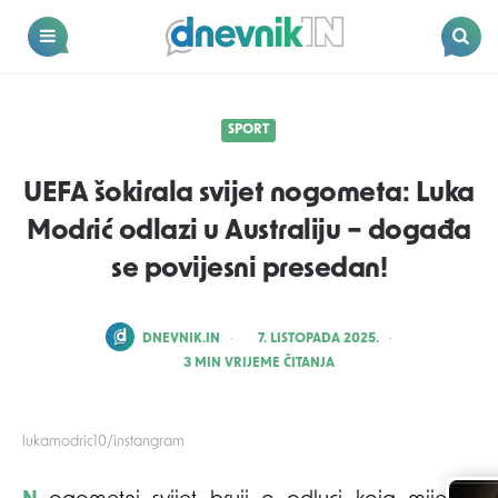
Dnevnik.in
Menu
Search
SPORT
UEFA šokirala svijet nogometa: Luka
Modrić odlazi u Australiju – događa
se povijesni presedan!
POSTED
DNEVNIK.IN
7. LISTOPADA 2025.
BY
3
MIN VRIJEME ČITANJA
lukamodric10/instangram