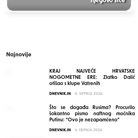
njegovo srce
navigation
Najnovije
KRAJ NAJVEĆE HRVATSKE
NOGOMETNE ERE: Zlatko Dalić
otišao s klupe Vatrenih
POSTED
DNEVNIK.IN
8. SRPNJA 2026.
Što se događa Rusima? Procurilo
šokantno pismo naftnog moćnika
Putinu: “Ovo je nezapamćeno”
POSTED
DNEVNIK.IN
6. SRPNJA 2026.