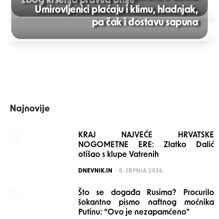
zbog kršenja pravila Unije
Umirovljenici plaćaju i klimu, hladnjak,
Post
pa čak i dostavu sapuna
navigation
Najnovije
KRAJ NAJVEĆE HRVATSKE
NOGOMETNE ERE: Zlatko Dalić
otišao s klupe Vatrenih
POSTED
DNEVNIK.IN
8. SRPNJA 2026.
Što se događa Rusima? Procurilo
šokantno pismo naftnog moćnika
Putinu: “Ovo je nezapamćeno”