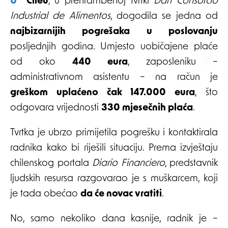
U Čileu
, u prehrambenoj tvrtki
Dan Consorcio
Industrial de Alimentos
, dogodila se jedna od
najbizarnijih pogrešaka u poslovanju
posljednjih godina. Umjesto uobičajene plaće
od oko
440 eura
, zaposleniku –
administrativnom asistentu – na račun je
greškom uplaćeno čak 147.000 eura
, što
odgovara vrijednosti
330 mjesečnih plaća
.
Tvrtka je ubrzo primijetila pogrešku i kontaktirala
radnika kako bi riješili situaciju. Prema izvještaju
chilenskog portala
Diario Financiero
, predstavnik
ljudskih resursa razgovarao je s muškarcem, koji
je tada obećao
da će novac vratiti
.
No, samo nekoliko dana kasnije, radnik je –