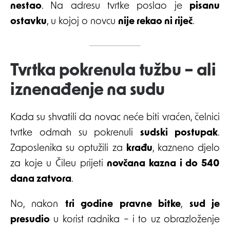
nestao
. Na adresu tvrtke poslao je
pisanu
ostavku
, u kojoj o novcu
nije rekao ni riječ
.
Tvrtka pokrenula tužbu – ali
iznenađenje na sudu
Kada su shvatili da novac neće biti vraćen, čelnici
tvrtke odmah su pokrenuli
sudski postupak
.
Zaposlenika su optužili za
krađu
, kazneno djelo
za koje u Čileu prijeti
novčana kazna i do 540
dana zatvora
.
No, nakon
tri godine pravne bitke
,
sud je
presudio
u korist radnika – i to uz obrazloženje