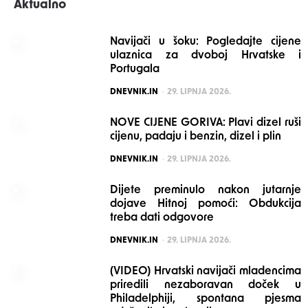
Aktualno
Navijači u šoku: Pogledajte cijene
ulaznica za dvoboj Hrvatske i
Portugala
POSTED
DNEVNIK.IN
29. LIPNJA 2026.
NOVE CIJENE GORIVA: Plavi dizel ruši
cijenu, padaju i benzin, dizel i plin
POSTED
DNEVNIK.IN
29. LIPNJA 2026.
Dijete preminulo nakon jutarnje
dojave Hitnoj pomoći: Obdukcija
treba dati odgovore
POSTED
DNEVNIK.IN
29. LIPNJA 2026.
(VIDEO) Hrvatski navijači mladencima
priredili nezaboravan doček u
Philadelphiji, spontana pjesma