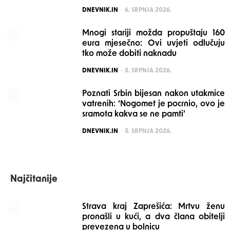
POSTED
DNEVNIK.IN
6. SRPNJA 2026.
Mnogi stariji možda propuštaju 160
eura mjesečno: Ovi uvjeti odlučuju
tko može dobiti naknadu
POSTED
DNEVNIK.IN
5. SRPNJA 2026.
Poznati Srbin bijesan nakon utakmice
vatrenih: ‘Nogomet je pocrnio, ovo je
sramota kakva se ne pamti’
POSTED
DNEVNIK.IN
5. SRPNJA 2026.
Najčitanije
Strava kraj Zaprešića: Mrtvu ženu
pronašli u kući, a dva člana obitelji
prevezena u bolnicu