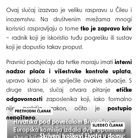
Ovaj slučaj izazvao je veliku raspravu u Čileu i
inozemstvu. Na društvenim mrežama mnogi
korisnici raspravljaju o tome
tko je zapravo kriv
– radnik koji je iskoristio tuđu pogrešku ili sustav
koji je dopustio takav propust.
Pravnici podsjećaju da tvrtke moraju imati
interni
nadzor plaća i višestruke kontrole uplata
,
upravo kako bi se spriječile ovakve situacije. S
druge strane, slučaj otvara pitanje
etičke
odgovornosti
zaposlenika koji, iako formalno
nije prekršio zakon, očito je
postupio
PRETHODNI ČLANAK
nepošteno
.
Hrvatska pod povećalom Bruxellesa:
SLJEDEĆI ČLANAK
Europska komisija izdala dvije opomene
Skriveni troškovi života u domu: