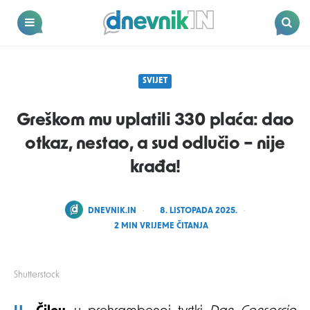
Dnevnik.in
Menu
Search
SVIJET
Greškom mu uplatili 330 plaća: dao
otkaz, nestao, a sud odlučio – nije
krađa!
POSTED
DNEVNIK.IN
8. LISTOPADA 2025.
BY
2
MIN VRIJEME ČITANJA
Shutterstock