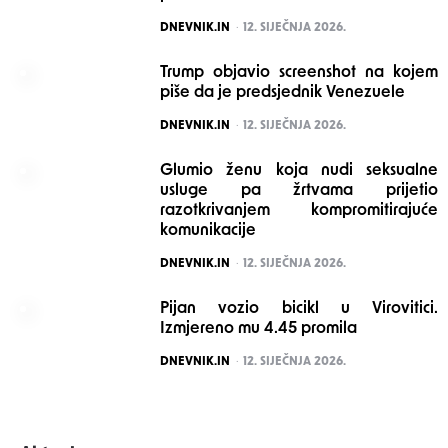
POSTED
DNEVNIK.IN
12. SIJEČNJA 2026.
Trump objavio screenshot na kojem
piše da je predsjednik Venezuele
POSTED
DNEVNIK.IN
12. SIJEČNJA 2026.
Glumio ženu koja nudi seksualne
usluge pa žrtvama prijetio
razotkrivanjem kompromitirajuće
komunikacije
POSTED
DNEVNIK.IN
12. SIJEČNJA 2026.
Pijan vozio bicikl u Virovitici.
Izmjereno mu 4.45 promila
POSTED
DNEVNIK.IN
12. SIJEČNJA 2026.