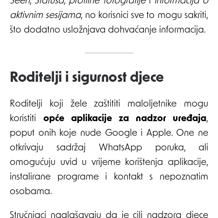
Seen
,
Statusa
,
profilne fotografije
i
informacija o
aktivnim sesijama
, no korisnici sve to mogu sakriti,
što dodatno usložnjava dohvaćanje informacija.
Roditelji i sigurnost djece
Roditelji koji žele zaštititi maloljetnike mogu
koristiti
opće aplikacije za nadzor uređaja
,
poput onih koje nude Google i Apple. One ne
otkrivaju sadržaj WhatsApp poruka, ali
omogućuju uvid u vrijeme korištenja aplikacije,
instalirane programe i kontakt s nepoznatim
osobama.
Stručnjaci naglašavaju da je cilj nadzora djece