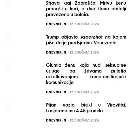
Strava kraj Zaprešića: Mrtvu ženu
pronašli u kući, a dva člana obitelji
prevezena u bolnicu
POSTED
DNEVNIK.IN
12. SIJEČNJA 2026.
Trump objavio screenshot na kojem
piše da je predsjednik Venezuele
POSTED
DNEVNIK.IN
12. SIJEČNJA 2026.
Glumio ženu koja nudi seksualne
usluge pa žrtvama prijetio
razotkrivanjem kompromitirajuće
komunikacije
POSTED
DNEVNIK.IN
12. SIJEČNJA 2026.
Pijan vozio bicikl u Virovitici.
Izmjereno mu 4.45 promila
POSTED
DNEVNIK.IN
12. SIJEČNJA 2026.