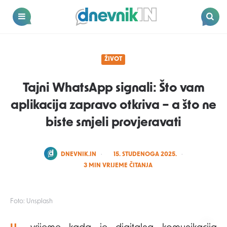
Dnevnik.in
Menu
Search
ŽIVOT
Tajni WhatsApp signali: Što vam
aplikacija zapravo otkriva – a što ne
biste smjeli provjeravati
POSTED
DNEVNIK.IN
15. STUDENOGA 2025.
BY
3
MIN VRIJEME ČITANJA
Foto: Unsplash