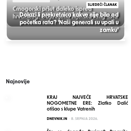
SLJEDEĆI ČLANAK
Crnogorski pršut daleko ispred
Dolazi li prekretnica kakve nije bilo od
hrvatskog: Objavljena svjetska rang-lista
početka rata? ‘Naši generali su upali u
Post
zamku’
navigation
Najnovije
KRAJ NAJVEĆE HRVATSKE
NOGOMETNE ERE: Zlatko Dalić
otišao s klupe Vatrenih
POSTED
DNEVNIK.IN
8. SRPNJA 2026.