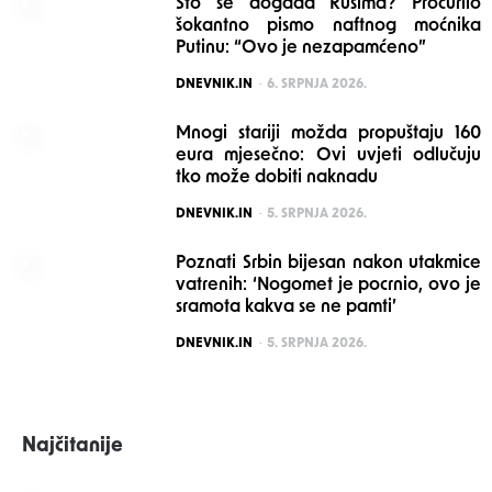
Što se događa Rusima? Procurilo
šokantno pismo naftnog moćnika
Putinu: “Ovo je nezapamćeno”
POSTED
DNEVNIK.IN
6. SRPNJA 2026.
Mnogi stariji možda propuštaju 160
eura mjesečno: Ovi uvjeti odlučuju
tko može dobiti naknadu
POSTED
DNEVNIK.IN
5. SRPNJA 2026.
Poznati Srbin bijesan nakon utakmice
vatrenih: ‘Nogomet je pocrnio, ovo je
sramota kakva se ne pamti’
POSTED
DNEVNIK.IN
5. SRPNJA 2026.
Najčitanije