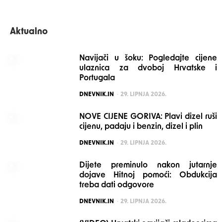
Aktualno
Navijači u šoku: Pogledajte cijene
ulaznica za dvoboj Hrvatske i
Portugala
POSTED
DNEVNIK.IN
29. LIPNJA 2026.
NOVE CIJENE GORIVA: Plavi dizel ruši
cijenu, padaju i benzin, dizel i plin
POSTED
DNEVNIK.IN
29. LIPNJA 2026.
Dijete preminulo nakon jutarnje
dojave Hitnoj pomoći: Obdukcija
treba dati odgovore
POSTED
DNEVNIK.IN
29. LIPNJA 2026.