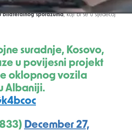
jup Maqedonci
potvrdio je da su razgovori s
ju bilateralnog sporazuma
, koji bi se u sljedećoj
aze u povijesni projekt
je oklopnog vozila
 Albaniji.
Gk4bcoc
k833)
December 27,