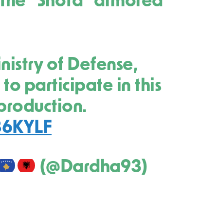
the “Shota” armored
nistry of Defense,
 to participate in this
production.
86KYLF
(@Dardha93)