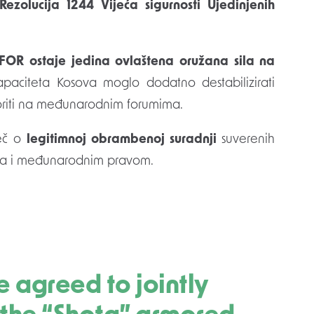
Rezolucija 1244 Vijeća sigurnosti Ujedinjenih
FOR ostaje jedina ovlaštena oružana sila na
apaciteta Kosova moglo dodatno destabilizirati
tvoriti na međunarodnim forumima.
ječ o
legitimnoj obrambenoj suradnji
suverenih
ima i međunarodnim pravom.
 agreed to jointly