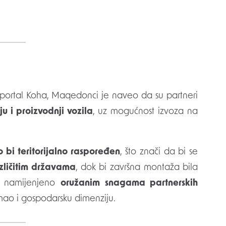
io portal Koha, Maqedonci je naveo da su partneri
u i proizvodnji vozila
, uz mogućnost izvoza na
o bi teritorijalno raspoređen
, što znači da bi se
azličitim državama
, dok bi završna montaža bila
i namijenjeno
oružanim snagama partnerskih
imao i gospodarsku dimenziju.