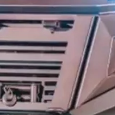
e oklopnih vozila
između Kosova, Albanije i
regiji, ponajprije u Srbiji, koja projekt vidi kao
ružanja.
a se
lokalna proizvodnja albanskog oklopnog
kt takve vrste na Balkanu
. Projekt bi se realizirao
, uz jasno definiranu podjelu proizvodnih faza