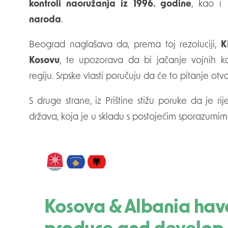
kontroli naoružanja iz 1996. godine
, kao i
naroda
.
Beograd naglašava da, prema toj rezoluciji,
K
Kosovu
, te upozorava da bi jačanje vojnih k
regiju. Srpske vlasti poručuju da će to pitanje o
S druge strane, iz Prištine stižu poruke da je ri
država, koja je u skladu s postojećim sporazum
Kosova & Albania have