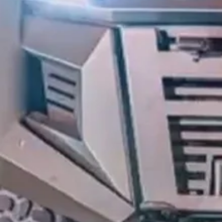
Foto: Screenshot/Twitter
Najava
pokretanja zajedničke proizvodnj
Hrvatske izazvala je snažne političke reakcije u 
kršenje međunarodnih sporazuma o kontroli nao
Prema izjavama kosovskih dužnosnika, razmatr
vozila “Shota”
, što bi bio
prvi zajednički proje
kroz partnerstvo
Kosovo
,
Albanija
i
Hrvatska
između država.