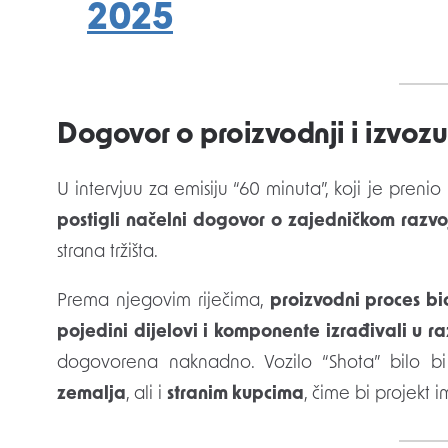
2025
Dogovor o proizvodnji i izvozu
U intervjuu za emisiju “60 minuta”, koji je pren
postigli načelni dogovor o zajedničkom razvoj
strana tržišta.
Prema njegovim riječima,
proizvodni proces bi
pojedini dijelovi i komponente izrađivali u r
dogovorena naknadno. Vozilo “Shota” bilo b
zemalja
, ali i
stranim kupcima
, čime bi projekt 