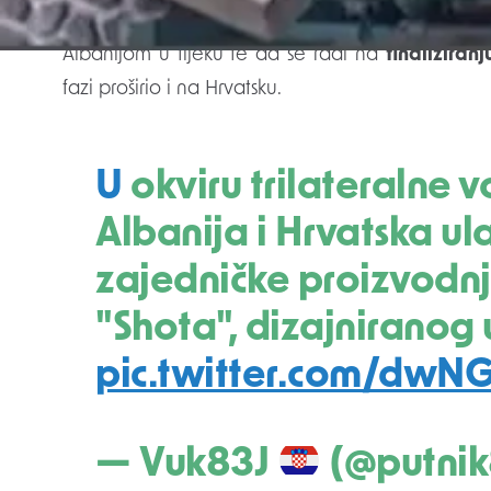
Vršitelj dužnosti kosovskog ministra obrane
E
Albanijom u tijeku te da se radi na
finaliziran
fazi proširio i na Hrvatsku.
U okviru trilateralne vojne suradnje, Kosovo,
Albanija i Hrvatska ul
zajedničke proizvodn
"Shota", dizajniranog u
pic.twitter.com/dwN
— Vuk83J
(@putni