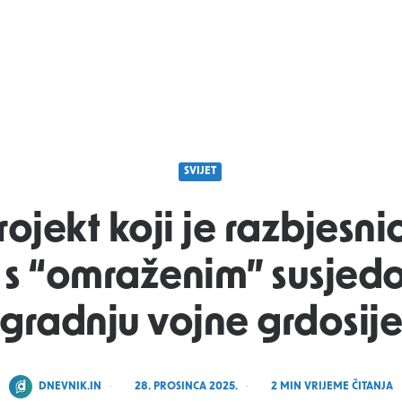
SVIJET
rojekt koji je razbjesnio
 s “omraženim” susjedo
gradnju vojne grdosij
POSTED
DNEVNIK.IN
28. PROSINCA 2025.
2
MIN VRIJEME ČITANJA
BY