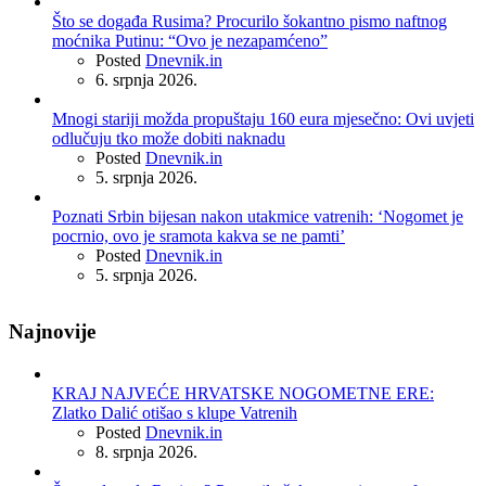
Što se događa Rusima? Procurilo šokantno pismo naftnog
moćnika Putinu: “Ovo je nezapamćeno”
Posted
Dnevnik.in
6. srpnja 2026.
Mnogi stariji možda propuštaju 160 eura mjesečno: Ovi uvjeti
odlučuju tko može dobiti naknadu
Posted
Dnevnik.in
5. srpnja 2026.
Poznati Srbin bijesan nakon utakmice vatrenih: ‘Nogomet je
pocrnio, ovo je sramota kakva se ne pamti’
Posted
Dnevnik.in
5. srpnja 2026.
Najnovije
KRAJ NAJVEĆE HRVATSKE NOGOMETNE ERE:
Zlatko Dalić otišao s klupe Vatrenih
Posted
Dnevnik.in
8. srpnja 2026.