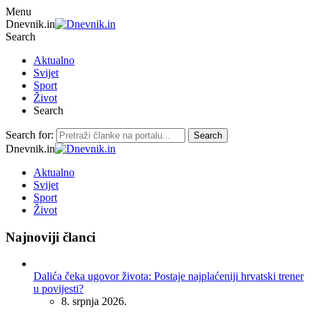
Menu
Dnevnik.in
Search
Aktualno
Svijet
Sport
Život
Search
Search for:
Search
Dnevnik.in
Aktualno
Svijet
Sport
Život
Najnoviji članci
Dalića čeka ugovor života: Postaje najplaćeniji hrvatski trener
u povijesti?
8. srpnja 2026.