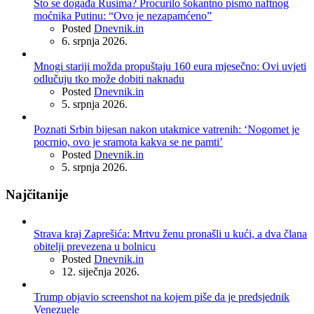
Što se događa Rusima? Procurilo šokantno pismo naftnog
moćnika Putinu: “Ovo je nezapamćeno”
Posted
Dnevnik.in
6. srpnja 2026.
Mnogi stariji možda propuštaju 160 eura mjesečno: Ovi uvjeti
odlučuju tko može dobiti naknadu
Posted
Dnevnik.in
5. srpnja 2026.
Poznati Srbin bijesan nakon utakmice vatrenih: ‘Nogomet je
pocrnio, ovo je sramota kakva se ne pamti’
Posted
Dnevnik.in
5. srpnja 2026.
Najčitanije
Strava kraj Zaprešića: Mrtvu ženu pronašli u kući, a dva člana
obitelji prevezena u bolnicu
Posted
Dnevnik.in
12. siječnja 2026.
Trump objavio screenshot na kojem piše da je predsjednik
Venezuele