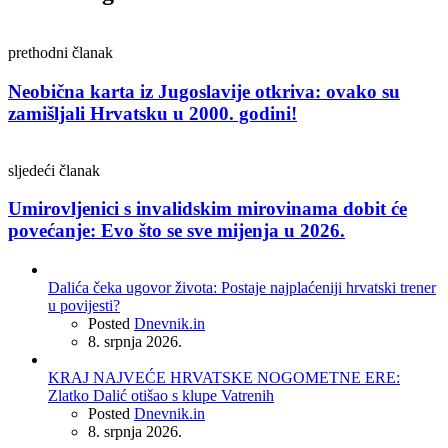
prethodni članak
Neobična karta iz Jugoslavije otkriva: ovako su
zamišljali Hrvatsku u 2000. godini!
sljedeći članak
Umirovljenici s invalidskim mirovinama dobit će
povećanje: Evo što se sve mijenja u 2026.
Dalića čeka ugovor života: Postaje najplaćeniji hrvatski trener
u povijesti?
Posted
Dnevnik.in
8. srpnja 2026.
KRAJ NAJVEĆE HRVATSKE NOGOMETNE ERE:
Zlatko Dalić otišao s klupe Vatrenih
Posted
Dnevnik.in
8. srpnja 2026.