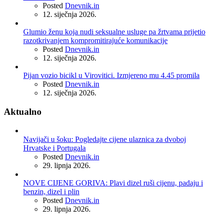
Posted
Dnevnik.in
12. siječnja 2026.
Glumio ženu koja nudi seksualne usluge pa žrtvama prijetio
razotkrivanjem kompromitirajuće komunikacije
Posted
Dnevnik.in
12. siječnja 2026.
Pijan vozio bicikl u Virovitici. Izmjereno mu 4.45 promila
Posted
Dnevnik.in
12. siječnja 2026.
Aktualno
Navijači u šoku: Pogledajte cijene ulaznica za dvoboj
Hrvatske i Portugala
Posted
Dnevnik.in
29. lipnja 2026.
NOVE CIJENE GORIVA: Plavi dizel ruši cijenu, padaju i
benzin, dizel i plin
Posted
Dnevnik.in
29. lipnja 2026.