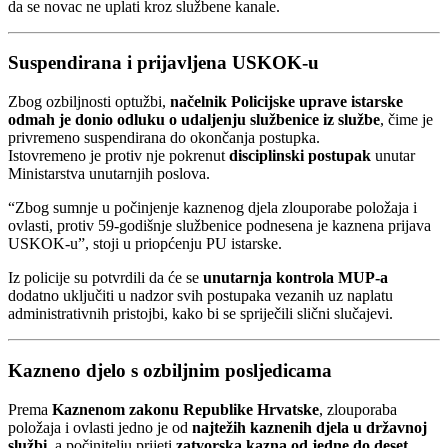
da se novac ne uplati kroz službene kanale.
Suspendirana i prijavljena USKOK-u
Zbog ozbiljnosti optužbi,
načelnik Policijske uprave istarske
odmah je donio odluku o udaljenju službenice iz službe
, čime je
privremeno suspendirana do okončanja postupka.
Istovremeno je protiv nje pokrenut
disciplinski postupak
unutar
Ministarstva unutarnjih poslova.
“Zbog sumnje u počinjenje kaznenog djela zlouporabe položaja i
ovlasti, protiv 59-godišnje službenice podnesena je kaznena prijava
USKOK-u”, stoji u priopćenju PU istarske.
Iz policije su potvrdili da će se
unutarnja kontrola MUP-a
dodatno uključiti u nadzor svih postupaka vezanih uz naplatu
administrativnih pristojbi, kako bi se spriječili slični slučajevi.
Kazneno djelo s ozbiljnim posljedicama
Prema
Kaznenom zakonu Republike Hrvatske
, zlouporaba
položaja i ovlasti jedno je od
najtežih kaznenih djela u državnoj
službi
, a počinitelju prijeti
zatvorska kazna od jedne do deset