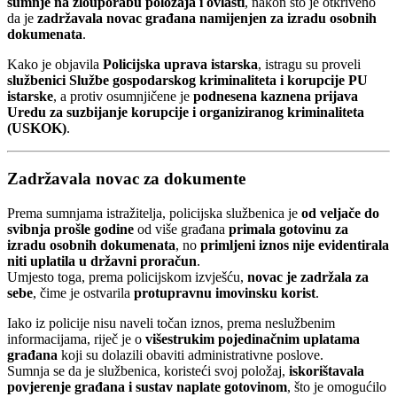
sumnje na zlouporabu položaja i ovlasti
, nakon što je otkriveno
da je
zadržavala novac građana namijenjen za izradu osobnih
dokumenata
.
Kako je objavila
Policijska uprava istarska
, istragu su proveli
službenici Službe gospodarskog kriminaliteta i korupcije PU
istarske
, a protiv osumnjičene je
podnesena kaznena prijava
Uredu za suzbijanje korupcije i organiziranog kriminaliteta
(USKOK)
.
Zadržavala novac za dokumente
Prema sumnjama istražitelja, policijska službenica je
od veljače do
svibnja prošle godine
od više građana
primala gotovinu za
izradu osobnih dokumenata
, no
primljeni iznos nije evidentirala
niti uplatila u državni proračun
.
Umjesto toga, prema policijskom izvješću,
novac je zadržala za
sebe
, čime je ostvarila
protupravnu imovinsku korist
.
Iako iz policije nisu naveli točan iznos, prema neslužbenim
informacijama, riječ je o
višestrukim pojedinačnim uplatama
građana
koji su dolazili obaviti administrativne poslove.
Sumnja se da je službenica, koristeći svoj položaj,
iskorištavala
povjerenje građana i sustav naplate gotovinom
, što je omogućilo