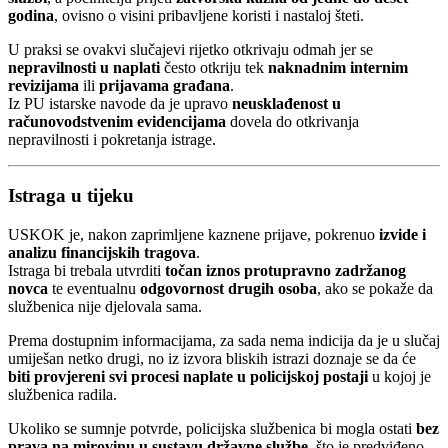
godina
, ovisno o visini pribavljene koristi i nastaloj šteti.
U praksi se ovakvi slučajevi rijetko otkrivaju odmah jer se
nepravilnosti u naplati
često otkriju tek
naknadnim internim
revizijama
ili
prijavama građana
.
Iz PU istarske navode da je upravo
neusklađenost u
računovodstvenim evidencijama
dovela do otkrivanja
nepravilnosti i pokretanja istrage.
Istraga u tijeku
USKOK je, nakon zaprimljene kaznene prijave, pokrenuo
izvide i
analizu financijskih tragova
.
Istraga bi trebala utvrditi
točan iznos protupravno zadržanog
novca
te eventualnu
odgovornost drugih osoba
, ako se pokaže da
službenica nije djelovala sama.
Prema dostupnim informacijama, za sada nema indicija da je u slučaj
umiješan netko drugi, no iz izvora bliskih istrazi doznaje se da će
biti provjereni svi procesi naplate u policijskoj postaji
u kojoj je
službenica radila.
Ukoliko se sumnje potvrde, policijska službenica bi mogla ostati
bez
prava na mirovinu u sustavu državne službe
, što je predviđeno