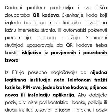
Dodatni problem predstavlja i sve češća
zlouporaba
QR kodova
. Skeniranje koda koji
izgleda bezazleno može korisnika odvesti na
lažnu internetsku stranicu ili automatski pokrenuti
preuzimanje opasnog sadržaja. Sigurnosni
stručnjaci upozoravaju da QR kodove treba
koristiti
isključivo iz provjerenih i pouzdanih
izvora
.
Iz FBI-ja posebno naglašavaju da
nijedna
legitimna institucija neće telefonom tražiti
lozinke, PIN-ove, jednokratne kodove, prijenos
novca ili instalaciju aplikacija
. Ako dobijete
poziv, a vi niste prvi kontaktirali banku, policiju ili
drugu instituciju, savjet je jasan – prekinuti poziv