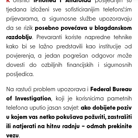
Korisnici
iPhonea i Androida
posljednjih su
tjedana izloženi sve sofisticiranijim telefonskim
prijevarama, a sigurnosne službe upozoravaju
da se rizik
posebno povećava u blagdanskom
razdoblju
. Prevaranti koriste napredne tehnike
kako bi se lažno predstavili kao institucije od
povjerenja, a jedan pogrešan odgovor može
dovesti do ozbiljnih financijskih i sigurnosnih
posljedica.
Na rastući problem upozorava i
Federal Bureau
of Investigation
, koji je korisnicima pametnih
telefona uputio jasan savjet:
ako dobijete poziv
u kojem vas netko pokušava požuriti, zastrašiti
ili natjerati na hitnu radnju – odmah prekinite
vezu
.