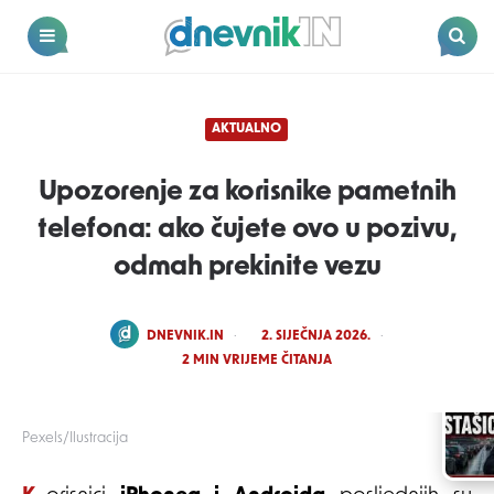
Dnevnik.in
Menu
Search
AKTUALNO
Upozorenje za korisnike pametnih
telefona: ako čujete ovo u pozivu,
odmah prekinite vezu
POSTED
DNEVNIK.IN
2. SIJEČNJA 2026.
BY
2
MIN VRIJEME ČITANJA
Pexels/Ilustracija