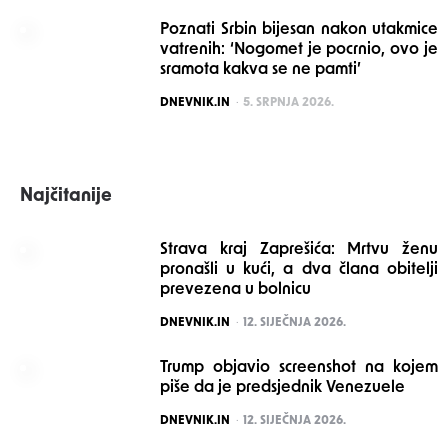
Poznati Srbin bijesan nakon utakmice
vatrenih: ‘Nogomet je pocrnio, ovo je
sramota kakva se ne pamti’
POSTED
DNEVNIK.IN
5. SRPNJA 2026.
Najčitanije
Strava kraj Zaprešića: Mrtvu ženu
pronašli u kući, a dva člana obitelji
prevezena u bolnicu
POSTED
DNEVNIK.IN
12. SIJEČNJA 2026.
Trump objavio screenshot na kojem
piše da je predsjednik Venezuele
POSTED
DNEVNIK.IN
12. SIJEČNJA 2026.