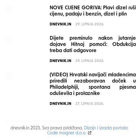
NOVE CIJENE GORIVA: Plavi dizel ruši
cijenu, padaju i benzin, dizel i plin
POSTED
DNEVNIK.IN
29. LIPNJA 2026.
Dijete preminulo nakon jutarnje
dojave Hitnoj pomoći: Obdukcija
treba dati odgovore
POSTED
DNEVNIK.IN
29. LIPNJA 2026.
(VIDEO) Hrvatski navijači mladencima
priredili nezaboravan doček u
Philadelphiji, spontana pjesma
oduševila i prolaznike
POSTED
DNEVNIK.IN
27. LIPNJA 2026.
dnevnik.in 2023. Sva prava pridržana.
Dizajn i izrada portala:
Code magnet d.o.o.