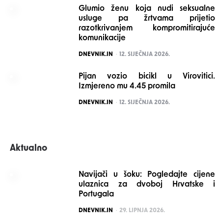
Glumio ženu koja nudi seksualne
usluge pa žrtvama prijetio
razotkrivanjem kompromitirajuće
komunikacije
POSTED
DNEVNIK.IN
12. SIJEČNJA 2026.
Pijan vozio bicikl u Virovitici.
Izmjereno mu 4.45 promila
POSTED
DNEVNIK.IN
12. SIJEČNJA 2026.
Aktualno
Navijači u šoku: Pogledajte cijene
ulaznica za dvoboj Hrvatske i
Portugala
POSTED
DNEVNIK.IN
29. LIPNJA 2026.