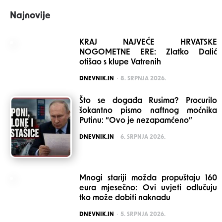
Najnovije
KRAJ NAJVEĆE HRVATSKE
NOGOMETNE ERE: Zlatko Dalić
otišao s klupe Vatrenih
POSTED
DNEVNIK.IN
8. SRPNJA 2026.
Što se događa Rusima? Procurilo
šokantno pismo naftnog moćnika
Putinu: “Ovo je nezapamćeno”
POSTED
DNEVNIK.IN
6. SRPNJA 2026.
Mnogi stariji možda propuštaju 160
eura mjesečno: Ovi uvjeti odlučuju
tko može dobiti naknadu
POSTED
DNEVNIK.IN
5. SRPNJA 2026.