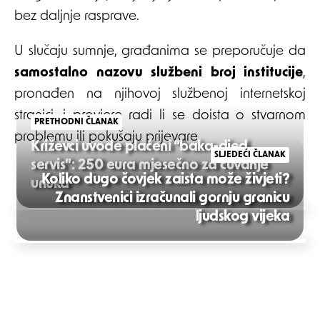
bez daljnje rasprave.
U slučaju sumnje, građanima se preporučuje da
samostalno nazovu službeni broj institucije
,
pronađen na njihovoj službenoj internetskoj
stranici, i provjere radi li se doista o stvarnom
PRETHODNI ČLANAK
problemu ili pokušaju prijevare.
Križevci uvode plaćeni “baka-djed
SLJEDEĆI ČLANAK
servis”: 250 eura mjesečno za čuvanje
Koliko dugo čovjek zaista može živjeti?
unuka
Znanstvenici izračunali gornju granicu
Post
ljudskog vijeka
navigation