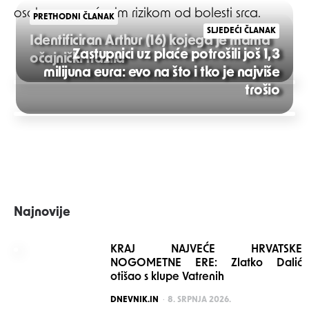
osoba s povećanim rizikom od bolesti srca.
PRETHODNI ČLANAK
SLJEDEĆI ČLANAK
Identificiran Arthur (16) kojega je mama
Zastupnici uz plaće potrošili još 1,3
očajnički tražila
milijuna eura: evo na što i tko je najviše
Post
trošio
navigation
Najnovije
KRAJ NAJVEĆE HRVATSKE
NOGOMETNE ERE: Zlatko Dalić
otišao s klupe Vatrenih
POSTED
DNEVNIK.IN
8. SRPNJA 2026.