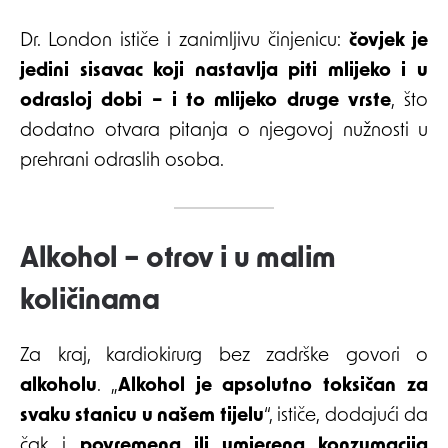
Dr. London ističe i zanimljivu činjenicu:
čovjek je
jedini sisavac koji nastavlja piti mlijeko i u
odrasloj dobi – i to mlijeko druge vrste
, što
dodatno otvara pitanja o njegovoj nužnosti u
prehrani odraslih osoba.
Alkohol – otrov i u malim
količinama
Za kraj, kardiokirurg bez zadrške govori o
alkoholu
. „
Alkohol je apsolutno toksičan za
svaku stanicu u našem tijelu
“, ističe, dodajući da
čak i
povremena ili umjerena konzumacija