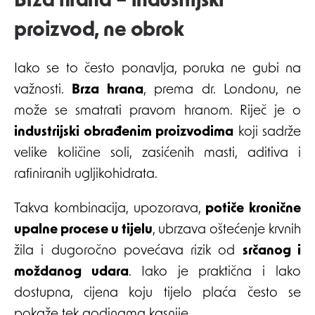
Brza hrana – industrijski
proizvod, ne obrok
Iako se to često ponavlja, poruka ne gubi na
važnosti.
Brza hrana
, prema dr. Londonu, ne
može se smatrati pravom hranom. Riječ je o
industrijski obrađenim proizvodima
koji sadrže
velike količine soli, zasićenih masti, aditiva i
rafiniranih ugljikohidrata.
Takva kombinacija, upozorava,
potiče kronične
upalne procese u tijelu
, ubrzava oštećenje krvnih
žila i dugoročno povećava rizik od
srčanog i
moždanog udara
. Iako je praktična i lako
dostupna, cijena koju tijelo plaća često se
pokaže tek godinama kasnije.