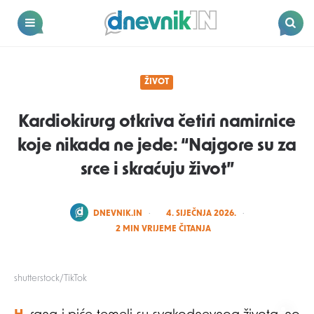
Dnevnik.in
Menu
Search
ŽIVOT
Kardiokirurg otkriva četiri namirnice
koje nikada ne jede: “Najgore su za
srce i skraćuju život”
POSTED
DNEVNIK.IN
4. SIJEČNJA 2026.
BY
2
MIN VRIJEME ČITANJA
shutterstock/TikTok