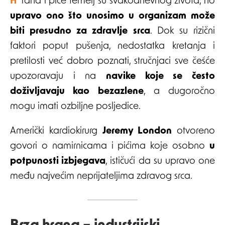
Hrana i piće temelj su svakodnevnog života, no
upravo ono što unosimo u organizam može
biti presudno za zdravlje srca
. Dok su rizični
faktori poput pušenja, nedostatka kretanja i
pretilosti već dobro poznati, stručnjaci sve češće
upozoravaju i na
navike koje se često
doživljavaju kao bezazlene
, a dugoročno
mogu imati ozbiljne posljedice.
Američki kardiokirurg
Jeremy London
otvoreno
govori o namirnicama i pićima koje osobno
u
potpunosti izbjegava
, ističući da su upravo one
među najvećim neprijateljima zdravog srca.