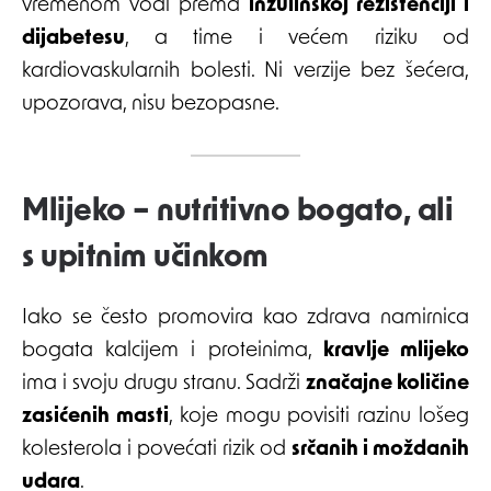
vremenom vodi prema
inzulinskoj rezistenciji i
dijabetesu
, a time i većem riziku od
kardiovaskularnih bolesti. Ni verzije bez šećera,
upozorava, nisu bezopasne.
Mlijeko – nutritivno bogato, ali
s upitnim učinkom
Iako se često promovira kao zdrava namirnica
bogata kalcijem i proteinima,
kravlje mlijeko
ima i svoju drugu stranu. Sadrži
značajne količine
zasićenih masti
, koje mogu povisiti razinu lošeg
kolesterola i povećati rizik od
srčanih i moždanih
udara
.