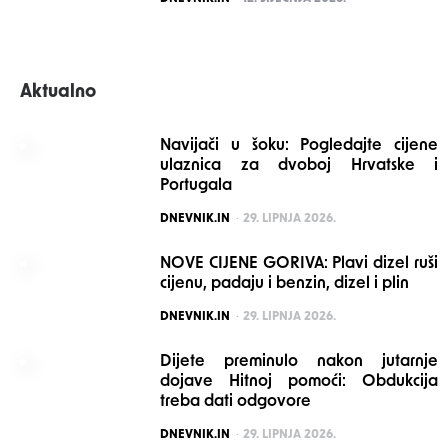
Aktualno
Navijači u šoku: Pogledajte cijene
ulaznica za dvoboj Hrvatske i
Portugala
POSTED
DNEVNIK.IN
29. LIPNJA 2026.
NOVE CIJENE GORIVA: Plavi dizel ruši
cijenu, padaju i benzin, dizel i plin
POSTED
DNEVNIK.IN
29. LIPNJA 2026.
Dijete preminulo nakon jutarnje
dojave Hitnoj pomoći: Obdukcija
treba dati odgovore
POSTED
DNEVNIK.IN
29. LIPNJA 2026.