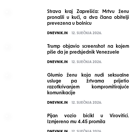
Strava kraj Zaprešića: Mrtvu ženu
pronašli u kući, a dva člana obitelji
prevezena u bolnicu
POSTED
DNEVNIK.IN
12. SIJEČNJA 2026.
Trump objavio screenshot na kojem
piše da je predsjednik Venezuele
POSTED
DNEVNIK.IN
12. SIJEČNJA 2026.
Glumio ženu koja nudi seksualne
usluge pa žrtvama prijetio
razotkrivanjem kompromitirajuće
komunikacije
POSTED
DNEVNIK.IN
12. SIJEČNJA 2026.
Pijan vozio bicikl u Virovitici.
Izmjereno mu 4.45 promila
POSTED
DNEVNIK.IN
12. SIJEČNJA 2026.