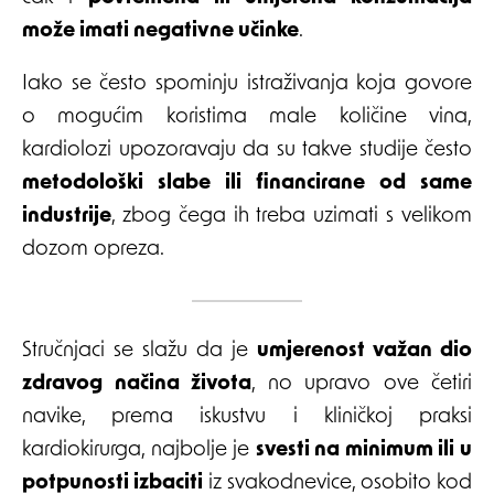
može imati negativne učinke
.
Iako se često spominju istraživanja koja govore
o mogućim koristima male količine vina,
kardiolozi upozoravaju da su takve studije često
metodološki slabe ili financirane od same
industrije
, zbog čega ih treba uzimati s velikom
dozom opreza.
Stručnjaci se slažu da je
umjerenost važan dio
zdravog načina života
, no upravo ove četiri
navike, prema iskustvu i kliničkoj praksi
kardiokirurga, najbolje je
svesti na minimum ili u
potpunosti izbaciti
iz svakodnevice, osobito kod