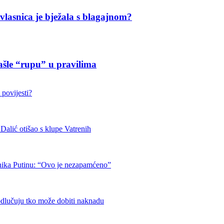
 vlasnica je bježala s blagajnom?
ašle “rupu” u pravilima
 povijesti?
otišao s klupe Vatrenih
nika Putinu: “Ovo je nezapamćeno”
odlučuju tko može dobiti naknadu