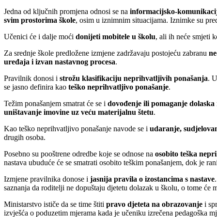
Jedna od ključnih promjena odnosi se na
informacijsko-komunikaci
svim prostorima škole
, osim u iznimnim situacijama. Iznimke su pre
Učenici će i dalje moći
donijeti mobitele u školu
, ali ih neće smjeti 
Za srednje škole predložene izmjene zadržavaju postojeću zabranu
ne
uređaja i izvan nastavnog procesa
.
Pravilnik donosi i
strožu klasifikaciju neprihvatljivih ponašanja
. 
se jasno definira kao
teško neprihvatljivo ponašanje
.
Težim ponašanjem smatrat će se i
dovođenje ili pomaganje dolaska
uništavanje imovine uz veću materijalnu štetu
.
Kao teško neprihvatljivo ponašanje navode se i
udaranje, sudjelovan
drugih osoba.
Posebno su pooštrene odredbe koje se odnose na
osobito teška nepr
nastava ubuduće će se smatrati osobito teškim ponašanjem, dok je ranij
Izmjene pravilnika donose i
jasnija pravila o izostancima s nastave
saznanja da roditelji ne dopuštaju djetetu dolazak u školu, o tome će m
Ministarstvo ističe da se time štiti
pravo djeteta na obrazovanje
i sp
izvješća o poduzetim mjerama kada je učeniku izrečena pedagoška mje