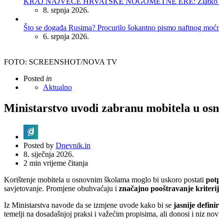
KRAJ NAJVEĆE HRVATSKE NOGOMETNE ERE: Zlatko Dalić 
8. srpnja 2026.
Što se događa Rusima? Procurilo šokantno pismo naftnog moć
6. srpnja 2026.
FOTO: SCREENSHOT/NOVA TV
Posted
in
Aktualno
Ministarstvo uvodi zabranu mobitela u o
Posted by
Dnevnik.in
8. siječnja 2026.
2
min vrijeme čitanja
Korištenje mobitela u osnovnim školama moglo bi uskoro postati
pot
savjetovanje. Promjene obuhvaćaju i
značajno pooštravanje kriterij
Iz Ministarstva navode da se izmjene uvode kako bi se
jasnije defini
temelji na dosadašnjoj praksi i važećim propisima, ali donosi i niz nov