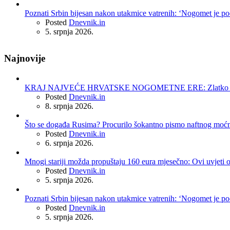
Poznati Srbin bijesan nakon utakmice vatrenih: ‘Nogomet je po
Posted
Dnevnik.in
5. srpnja 2026.
Najnovije
KRAJ NAJVEĆE HRVATSKE NOGOMETNE ERE: Zlatko Dalić 
Posted
Dnevnik.in
8. srpnja 2026.
Što se događa Rusima? Procurilo šokantno pismo naftnog moć
Posted
Dnevnik.in
6. srpnja 2026.
Mnogi stariji možda propuštaju 160 eura mjesečno: Ovi uvjeti 
Posted
Dnevnik.in
5. srpnja 2026.
Poznati Srbin bijesan nakon utakmice vatrenih: ‘Nogomet je po
Posted
Dnevnik.in
5. srpnja 2026.