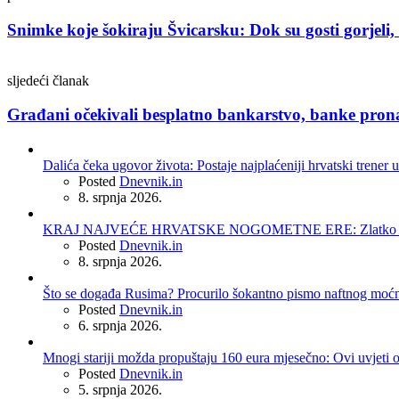
Snimke koje šokiraju Švicarsku: Dok su gosti gorjeli,
sljedeći članak
Građani očekivali besplatno bankarstvo, banke pron
Dalića čeka ugovor života: Postaje najplaćeniji hrvatski trener u
Posted
Dnevnik.in
8. srpnja 2026.
KRAJ NAJVEĆE HRVATSKE NOGOMETNE ERE: Zlatko Dalić 
Posted
Dnevnik.in
8. srpnja 2026.
Što se događa Rusima? Procurilo šokantno pismo naftnog moć
Posted
Dnevnik.in
6. srpnja 2026.
Mnogi stariji možda propuštaju 160 eura mjesečno: Ovi uvjeti 
Posted
Dnevnik.in
5. srpnja 2026.