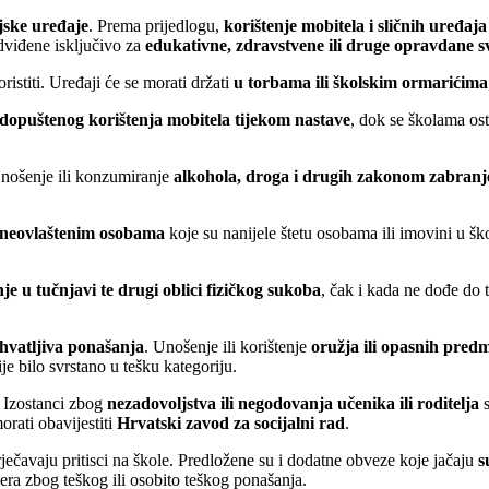
jske uređaje
. Prema prijedlogu,
korištenje mobitela i sličnih uređa
dviđene isključivo za
edukativne, zdravstvene ili druge opravdane s
koristiti. Uređaji će se morati držati
u torbama ili školskim ormarićima
dopuštenog korištenja mobitela tijekom nastave
, dok se školama os
Unošenje ili konzumiranje
alkohola, droga i drugih zakonom zabranje
 neovlaštenim osobama
koje su nanijele štetu osobama ili imovini u šk
je u tučnjavi te drugi oblici fizičkog sukoba
, čak i kada ne dođe do t
ihvatljiva ponašanja
. Unošenje ili korištenje
oružja ili opasnih pred
e bilo svrstano u tešku kategoriju.
. Izostanci zbog
nezadovoljstva ili negodovanja učenika ili roditelja
s
orati obavijestiti
Hrvatski zavod za socijalni rad
.
rječavaju pritisci na škole. Predložene su i dodatne obveze koje jačaju
s
ra zbog teškog ili osobito teškog ponašanja.