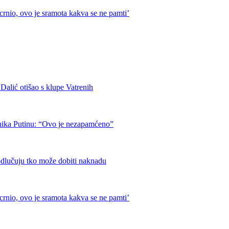
crnio, ovo je sramota kakva se ne pamti’
otišao s klupe Vatrenih
nika Putinu: “Ovo je nezapamćeno”
odlučuju tko može dobiti naknadu
crnio, ovo je sramota kakva se ne pamti’