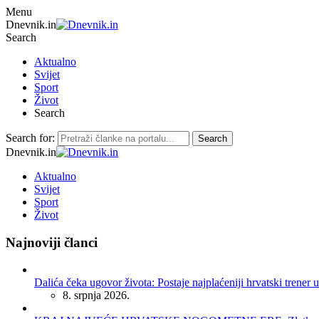
Menu
Dnevnik.in
Search
Aktualno
Svijet
Sport
Život
Search
Search for:
Search
Dnevnik.in
Aktualno
Svijet
Sport
Život
Najnoviji članci
Dalića čeka ugovor života: Postaje najplaćeniji hrvatski trener u
8. srpnja 2026.