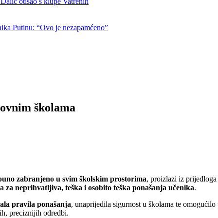
otišao s klupe Vatrenih
nika Putinu: “Ovo je nezapamćeno”
snovnim školama
puno zabranjeno u svim školskim prostorima
, proizlazi iz prijedlog
a za neprihvatljiva, teška i osobito teška ponašanja učenika
.
rala pravila ponašanja
, unaprijedila sigurnost u školama te omogućil
ih, preciznijih odredbi.