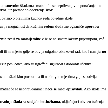
ja u osnovnim školama
smatralo bi se neprihvatljivim ponašanjem
u
vrhe
, uz prethodno odobrenje škole.
, ovisno o pravilima kućnog reda pojedine škole.
tavlja mogućnost da
kućnim redom dodatno ograniče uporabu
nih tvari za maloljetnike
više se ne smatra lakšim prijestupom, već
oli ili na mjestu gdje se odvija odgojno-obrazovni rad, kao i
namjerno
ežih posljedica, ako su ugroženi sigurnost i dobrobit učenika ili
meta
u školskim prostorima ili na drugim mjestima gdje se odvija
matrat će se neopravdanima i
neće se moći opravdati
. Ako škola ima
uradnju škola sa socijalnim službama
, uključujući obvezu traženja