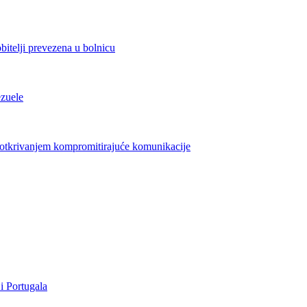
bitelji prevezena u bolnicu
ezuele
azotkrivanjem kompromitirajuće komunikacije
i Portugala