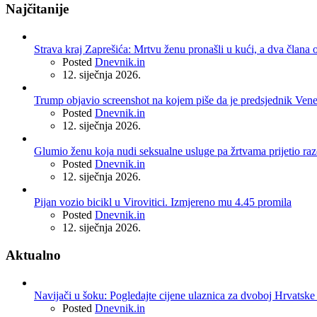
Najčitanije
Strava kraj Zaprešića: Mrtvu ženu pronašli u kući, a dva člana o
Posted
Dnevnik.in
12. siječnja 2026.
Trump objavio screenshot na kojem piše da je predsjednik Ven
Posted
Dnevnik.in
12. siječnja 2026.
Glumio ženu koja nudi seksualne usluge pa žrtvama prijetio r
Posted
Dnevnik.in
12. siječnja 2026.
Pijan vozio bicikl u Virovitici. Izmjereno mu 4.45 promila
Posted
Dnevnik.in
12. siječnja 2026.
Aktualno
Navijači u šoku: Pogledajte cijene ulaznica za dvoboj Hrvatske 
Posted
Dnevnik.in