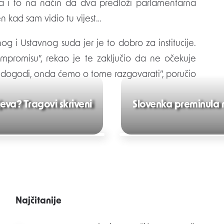
uca i to na način da dva predloži parlamentarna
 kad sam vidio tu vijest…
 i Ustavnog suda jer je to dobro za institucije.
ompromisu”, rekao je te zaključio da ne očekuje
to dogodi, onda ćemo o tome razgovarati”, poručio
jeva? Tragovi skriveni
Slovenka preminula na
Najčitanije