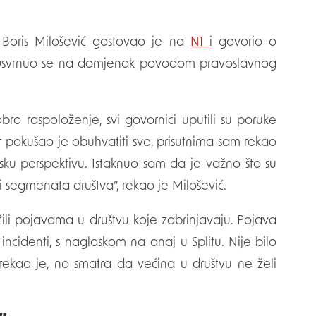
 Boris Milošević gostovao je na
N1
i govorio o
j. Osvrnuo se na domjenak povodom pravoslavnog
ro raspoloženje, svi govornici uputili su poruke
r pokušao je obuhvatiti sve, prisutnima sam rekao
nsku perspektivu. Istaknuo sam da je važno što su
a i segmenata društva”, rekao je Milošević.
li pojavama u društvu koje zabrinjavaju. Pojava
incidenti, s naglaskom na onaj u Splitu. Nije bilo
rekao je, no smatra da većina u društvu ne želi