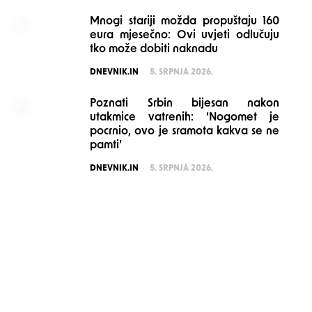
Mnogi stariji možda propuštaju 160
eura mjesečno: Ovi uvjeti odlučuju
tko može dobiti naknadu
POSTED
DNEVNIK.IN
5. SRPNJA 2026.
Poznati Srbin bijesan nakon
utakmice vatrenih: ‘Nogomet je
pocrnio, ovo je sramota kakva se ne
pamti’
POSTED
DNEVNIK.IN
5. SRPNJA 2026.