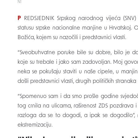
N1
PREDSJEDNIK Srpskog narodnog vijeća (SNV)
statusu srpske nacionalne manjine u Hrvatsko
Božića, kojem su nazočili i predstavnici vlasti.
“Sveobuhvatne poruke bile su dobre, bilo je dob
koje su trebale i jako sam zadovoljan. Moj govo
neka se pokušaju staviti u naše cipele, u manji
došli predstavnici vlasti, drugih političkih stranak
“Spomenuo sam i da smo prošle godine svjedoči
tog crnila na ulicama, raširenost ZDS pozdrava i 
razloga da se to dogodi, a ipak se dogodilo”, 
ekstremizaciju.