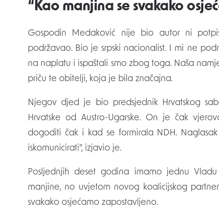
“Kao manjina se svakako osje
Gospodin Medaković nije bio autor ni potp
podržavao. Bio je srpski nacionalist. I mi ne po
na naplatu i ispaštali smo zbog toga. Naša namjer
priču te obitelji, koja je bila značajna.
Njegov djed je bio predsjednik Hrvatskog sab
Hrvatske od Austro-Ugarske. On je čak vjerov
dogoditi čak i kad se formirala NDH. Naglasak 
iskomunicirati”, izjavio je.
Posljednjih deset godina imamo jednu Vladu 
manjine, no uvjetom novog koalicijskog partn
svakako osjećamo zapostavljeno.