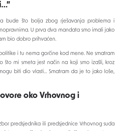
i…”
na bude što bolja zbog rješavanja problema i
 ravnopravnima. U prva dva mandata smo imali jako
am bio dobro prihvaćen.
a politike i tu nema gorčine kod mene. Ne smatram
 što mi smeta jest način na koji smo izašli, kroz
 mogu biti dio vlasti… Smatram da je to jako loše,
govore oko Vrhovnog i
 izbor predsjednika ili predsjednice Vrhovnog suda