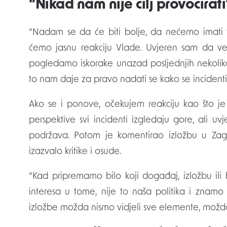
“Nikad nam nije cilj provocirati
“Nadam se da će biti bolje, da nećemo imati t
ćemo jasnu reakciju Vlade. Uvjeren sam da već
pogledamo iskorake unazad posljednjih nekoliko
to nam daje za pravo nadati se kako se incidenti 
Ako se i ponove, očekujem reakciju kao što je 
perspektive svi incidenti izgledaju gore, ali u
podržava. Potom je komentirao izložbu u Za
izazvalo kritike i osude.
“Kad pripremamo bilo koji događaj, izložbu ili
interesa u tome, nije to naša politika i znamo
izložbe možda nismo vidjeli sve elemente, možda s