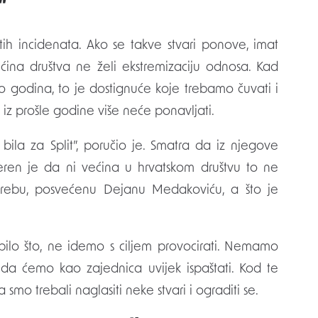
”
ih incidenata. Ako se takve stvari ponove, imat
ina društva ne želi ekstremizaciju odnosa. Kad
 godina, to je dostignuće koje trebamo čuvati i
iz prošle godine više neće ponavljati.
bila za Split”, poručio je. Smatra da iz njegove
vjeren je da ni većina u hrvatskom društvu to ne
grebu, posvećenu Dejanu Medakoviću, a što je
 bilo što, ne idemo s ciljem provocirati. Nemamo
 da ćemo kao zajednica uvijek ispaštati. Kod te
mo trebali naglasiti neke stvari i ograditi se.