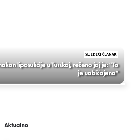
SLJEDEĆI ČLANAK
kon liposukcije u Turskoj, rečeno joj je: “To
je uobičajeno”
Aktualno