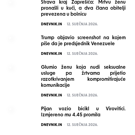
Strava kraj Zaprešića: Mrtvu ženu
pronašli u kući, a dva člana obitelji
prevezena u bolnicu
POSTED
DNEVNIK.IN
12. SIJEČNJA 2026.
Trump objavio screenshot na kojem
piše da je predsjednik Venezuele
POSTED
DNEVNIK.IN
12. SIJEČNJA 2026.
Glumio ženu koja nudi seksualne
usluge pa žrtvama prijetio
razotkrivanjem kompromitirajuće
komunikacije
POSTED
DNEVNIK.IN
12. SIJEČNJA 2026.
Pijan vozio bicikl u Virovitici.
Izmjereno mu 4.45 promila
POSTED
DNEVNIK.IN
12. SIJEČNJA 2026.