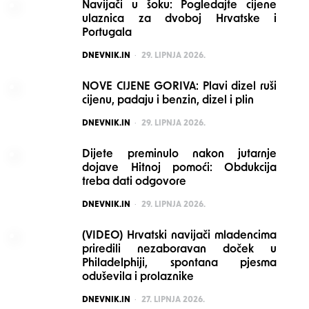
Navijači u šoku: Pogledajte cijene
ulaznica za dvoboj Hrvatske i
Portugala
POSTED
DNEVNIK.IN
29. LIPNJA 2026.
NOVE CIJENE GORIVA: Plavi dizel ruši
cijenu, padaju i benzin, dizel i plin
POSTED
DNEVNIK.IN
29. LIPNJA 2026.
Dijete preminulo nakon jutarnje
dojave Hitnoj pomoći: Obdukcija
treba dati odgovore
POSTED
DNEVNIK.IN
29. LIPNJA 2026.
(VIDEO) Hrvatski navijači mladencima
priredili nezaboravan doček u
Philadelphiji, spontana pjesma
oduševila i prolaznike
POSTED
DNEVNIK.IN
27. LIPNJA 2026.