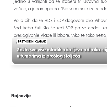
jedino u varijanti da se izaberu tri Ustavna s
većina, a jedan oporba. “Bio sam malo iznenađen
Volio bih da se HDZ i SDP dogovore oko Vrhovnog
Sad treba čuti što će reći SDP pa se nadati k
preslagivanje Vlade ili izbore. “Ako se tako neš
PRETHODNI ČLANAK
je.
Zašto sve više mladih obolijeva od raka cri
u tumorima iz prošlog stoljeća
Post
navigation
Najnovije