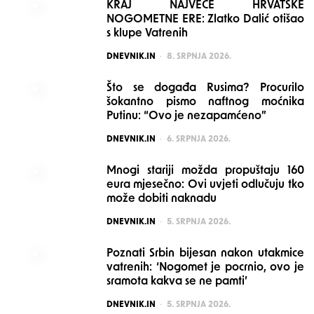
KRAJ NAJVEĆE HRVATSKE
NOGOMETNE ERE: Zlatko Dalić otišao
s klupe Vatrenih
POSTED
DNEVNIK.IN
8. SRPNJA 2026.
Što se događa Rusima? Procurilo
šokantno pismo naftnog moćnika
Putinu: “Ovo je nezapamćeno”
POSTED
DNEVNIK.IN
6. SRPNJA 2026.
Mnogi stariji možda propuštaju 160
eura mjesečno: Ovi uvjeti odlučuju tko
može dobiti naknadu
POSTED
DNEVNIK.IN
5. SRPNJA 2026.
Poznati Srbin bijesan nakon utakmice
vatrenih: ‘Nogomet je pocrnio, ovo je
sramota kakva se ne pamti’
POSTED
DNEVNIK.IN
5. SRPNJA 2026.