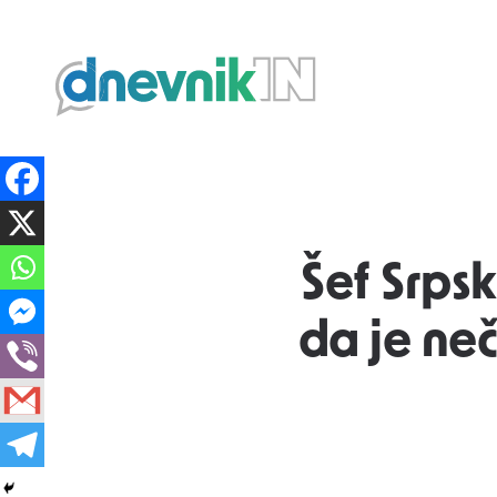
Dnevnik.in
Šef Srps
da je neč