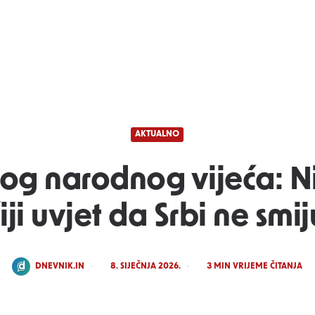
AKTUALNO
kog narodnog vijeća: N
iji uvjet da Srbi ne smi
POSTED
DNEVNIK.IN
8. SIJEČNJA 2026.
3
MIN VRIJEME ČITANJA
BY