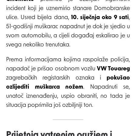
incident koji je uznemirio stanare Domobranske
ulice. Usred bijela dana,
10. siječnja oko 9 sati
,
51-godišnji muškarac napadnut je dok je sjedio u
svom automobilu, a cijeli događaj eskalirao je u
svega nekoliko trenutaka.
Prema informacijama kojima raspolaže policija,
napadač je prišao osobnom vozilu
VW Touareg
zagrebačkih registarskih oznaka i
pokušao
ozlijediti muškarca nožem
. Napadnuti se,
unatoč iznenađenju, uspio obraniti, no tada je
situacija poprimila još ozbiljniji ton.
Prijetnja vatrenim oružjem i