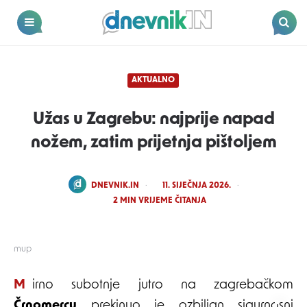
Dnevnik.in
Menu
Search
AKTUALNO
Užas u Zagrebu: najprije napad
nožem, zatim prijetnja pištoljem
POSTED
DNEVNIK.IN
11. SIJEČNJA 2026.
BY
2
MIN VRIJEME ČITANJA
mup
Mirno subotnje jutro na zagrebačkom
Črnomercu
prekinuo je ozbiljan sigurnosni