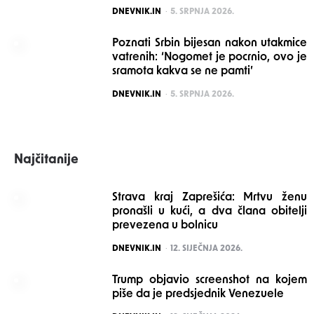
POSTED
DNEVNIK.IN
5. SRPNJA 2026.
Poznati Srbin bijesan nakon utakmice
vatrenih: ‘Nogomet je pocrnio, ovo je
sramota kakva se ne pamti’
POSTED
DNEVNIK.IN
5. SRPNJA 2026.
Najčitanije
Strava kraj Zaprešića: Mrtvu ženu
pronašli u kući, a dva člana obitelji
prevezena u bolnicu
POSTED
DNEVNIK.IN
12. SIJEČNJA 2026.
Trump objavio screenshot na kojem
piše da je predsjednik Venezuele