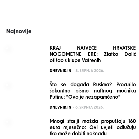
Najnovije
KRAJ NAJVEĆE HRVATSKE
NOGOMETNE ERE: Zlatko Dalić
otišao s klupe Vatrenih
POSTED
DNEVNIK.IN
8. SRPNJA 2026.
Što se događa Rusima? Procurilo
šokantno pismo naftnog moćnika
Putinu: “Ovo je nezapamćeno”
POSTED
DNEVNIK.IN
6. SRPNJA 2026.
Mnogi stariji možda propuštaju 160
eura mjesečno: Ovi uvjeti odlučuju
tko može dobiti naknadu