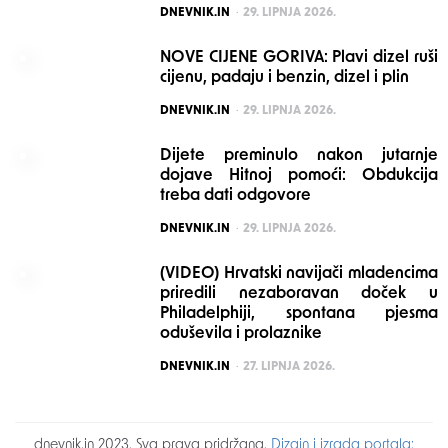
POSTED
DNEVNIK.IN
29. LIPNJA 2026.
NOVE CIJENE GORIVA: Plavi dizel ruši
cijenu, padaju i benzin, dizel i plin
POSTED
DNEVNIK.IN
29. LIPNJA 2026.
Dijete preminulo nakon jutarnje
dojave Hitnoj pomoći: Obdukcija
treba dati odgovore
POSTED
DNEVNIK.IN
29. LIPNJA 2026.
(VIDEO) Hrvatski navijači mladencima
priredili nezaboravan doček u
Philadelphiji, spontana pjesma
oduševila i prolaznike
POSTED
DNEVNIK.IN
27. LIPNJA 2026.
dnevnik.in 2023. Sva prava pridržana.
Dizajn i izrada portala: