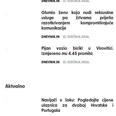
POSTED
DNEVNIK.IN
12. SIJEČNJA 2026.
Glumio ženu koja nudi seksualne
usluge pa žrtvama prijetio
razotkrivanjem kompromitirajuće
komunikacije
POSTED
DNEVNIK.IN
12. SIJEČNJA 2026.
Pijan vozio bicikl u Virovitici.
Izmjereno mu 4.45 promila
POSTED
DNEVNIK.IN
12. SIJEČNJA 2026.
Aktualno
Navijači u šoku: Pogledajte cijene
ulaznica za dvoboj Hrvatske i
Portugala