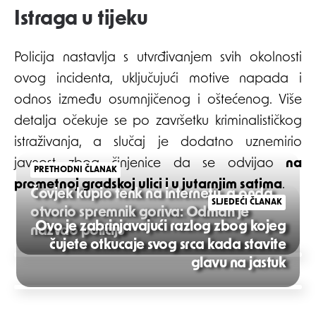
Istraga u tijeku
Policija nastavlja s utvrđivanjem svih okolnosti
ovog incidenta, uključujući motive napada i
odnos između osumnjičenog i oštećenog. Više
detalja očekuje se po završetku kriminalističkog
istraživanja, a slučaj je dodatno uznemirio
javnost zbog činjenice da se odvijao
na
PRETHODNI ČLANAK
prometnoj gradskoj ulici i u jutarnjim satima
.
Čovjek kupio tenk na internetu, a onda
SLJEDEĆI ČLANAK
otvorio spremnik goriva: Odmah je
Ovo je zabrinjavajući razlog zbog kojeg
nazvao policiju
čujete otkucaje svog srca kada stavite
Post
glavu na jastuk
navigation