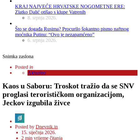
KRAJ NAJVEĆE HRVATSKE NOGOMETNE ERE:
Zlatko Dalić otišao s klupe Vatrenih
8. srpnja 2026.
Što se događa Rusima? Procurilo šokantno pismo naftnog
moćnika Putinu: “Ovo je nezapamćeno”
6. srpnja 2026.
Snimka zaslona
Posted
in
Aktualno
Kaos u Saboru: Troskot tražio da se SNV
proglasi terorističkom organizacijom,
Jeckov izgubila živce
Posted by
Dnevnik.in
15. siječnja 2026.
2
min vrijeme čitanja