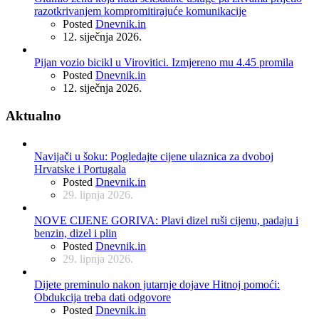
razotkrivanjem kompromitirajuće komunikacije
Posted
Dnevnik.in
12. siječnja 2026.
Pijan vozio bicikl u Virovitici. Izmjereno mu 4.45 promila
Posted
Dnevnik.in
12. siječnja 2026.
Aktualno
Navijači u šoku: Pogledajte cijene ulaznica za dvoboj
Hrvatske i Portugala
Posted
Dnevnik.in
29. lipnja 2026.
NOVE CIJENE GORIVA: Plavi dizel ruši cijenu, padaju i
benzin, dizel i plin
Posted
Dnevnik.in
29. lipnja 2026.
Dijete preminulo nakon jutarnje dojave Hitnoj pomoći:
Obdukcija treba dati odgovore
Posted
Dnevnik.in