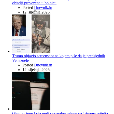
obitelji prevezena u bolnicu
Posted
Dnevnik.in
12. siječnja 2026.
Trump objavio screenshot na kojem piše da je predsjednik
Venezuele
Posted
Dnevnik.in
12. siječnja 2026.
Glumio ženu koja nudi seksualne usluge pa žrtvama prijetio