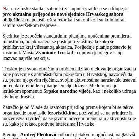
Nakon zimske stanke, saborski zastupnici vratili su se u klupe, a
prvo
aktualno prijepodne nove sjednice Hrvatskog sabora
obilježile su napetosti, oštra retorika i sukobi koji su kulminirali
samim završetkom rasprave.
Sjednica je započela standardnim pitanjima upućenima premijeru i
ministrima, no atmosfera se postupno zaoštravala kako se
približavao kraj višesatnog aktualca. Posljednje pitanje postavio je
zastupnik Mosta
Zvonimir Troskot
, a upravo je njegov istup
izazvao najviše reakcija.
Troskot je u svom obraćanju problematizirao djelovanje organizacija
koje povezuje s antifašističkim pokretom u Hrvatskoj, navodeći da
su, prema njegovim riječima, svojim aktivnostima narušavale ustavni
poredak i dovodile u pitanje temelje države. Među njima je
izrijekom spomenuo
Srpsko narodno vijeće
, kao i nekoliko udruga
civilnog društva.
Zatražio je od Vlade da razmotri prijedlog prema kojem bi se takve
organizacije proglasile
terorističkima
, pozivajući se na primjere iz
inozemstva i tvrdeći da se javnim novcem financiraju aktivnosti koje
su, kako je rekao, protivne interesima Hrvatske.
Premijer
Andrej Plenković
odbacio je takvu mogućnost, naglasivši