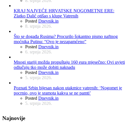
8. srpnja 2026.
KRAJ NAJVEĆE HRVATSKE NOGOMETNE ERE:
Zlatko Dalić otišao s klupe Vatrenih
Posted
Dnevnik.in
8. srpnja 2026.
Što se događa Rusima? Procurilo šokantno pismo naftnog
moćnika Putinu: “Ovo je nezapamćeno”
Posted
Dnevnik.in
6. srpnja 2026.
Mnogi stariji možda propuštaju 160 eura mjesečno: Ovi uvjeti
odlučuju tko može dobiti naknadu
Posted
Dnevnik.in
5. srpnja 2026.
Poznati Srbin bijesan nakon utakmice vatrenih: ‘Nogomet je
pocrnio, ovo je sramota kakva se ne pamti’
Posted
Dnevnik.in
5. srpnja 2026.
Najnovije