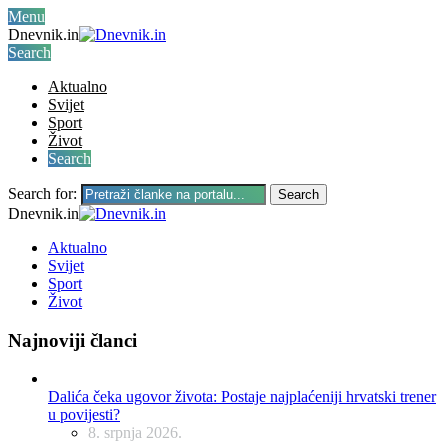
Menu
Dnevnik.in
Search
Aktualno
Svijet
Sport
Život
Search
Search for:
Search
Dnevnik.in
Aktualno
Svijet
Sport
Život
Najnoviji članci
Dalića čeka ugovor života: Postaje najplaćeniji hrvatski trener
u povijesti?
8. srpnja 2026.