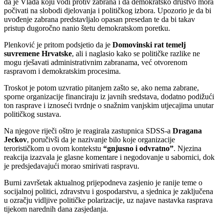
da je Vlada koju vodi protiv zabrana i da demokratsko društvo mora
počivati na slobodi djelovanja i političkog izbora. Upozorio je da bi
uvođenje zabrana predstavljalo opasan presedan te da bi takav
pristup dugoročno nanio štetu demokratskom poretku.
Plenković je pritom podsjetio da je
Domovinski rat temelj
suvremene Hrvatske
, ali i naglasio kako se političke razlike ne
mogu rješavati administrativnim zabranama, već otvorenom
raspravom i demokratskim procesima.
Troskot je potom uzvratio pitanjem zašto se, ako nema zabrane,
sporne organizacije financiraju iz javnih sredstava, dodatno podižući
ton rasprave i iznoseći tvrdnje o snažnim vanjskim utjecajima unutar
političkog sustava.
Na njegove riječi oštro je reagirala zastupnica SDSS-a
Dragana
Jeckov
, poručivši da je nazivanje bilo koje organizacije
terorističkom u ovom kontekstu
“gnjusno i odvratno”
. Njezina
reakcija izazvala je glasne komentare i negodovanje u sabornici, dok
je predsjedavajući morao smirivati raspravu.
Burni završetak aktualnog prijepodneva zasjenio je ranije teme o
socijalnoj politici, zdravstvu i gospodarstvu, a sjednica je zaključena
u ozračju vidljive političke polarizacije, uz najave nastavka rasprava
tijekom narednih dana zasjedanja.