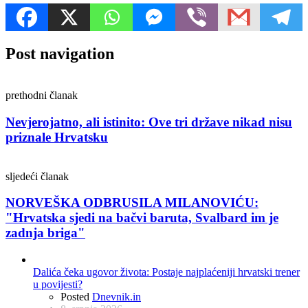
Post navigation
prethodni članak
Nevjerojatno, ali istinito: Ove tri države nikad nisu
priznale Hrvatsku
sljedeći članak
NORVEŠKA ODBRUSILA MILANOVIĆU:
"Hrvatska sjedi na bačvi baruta, Svalbard im je
zadnja briga"
Dalića čeka ugovor života: Postaje najplaćeniji hrvatski trener
u povijesti?
Posted
Dnevnik.in