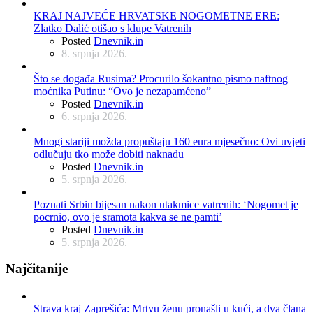
KRAJ NAJVEĆE HRVATSKE NOGOMETNE ERE:
Zlatko Dalić otišao s klupe Vatrenih
Posted
Dnevnik.in
8. srpnja 2026.
Što se događa Rusima? Procurilo šokantno pismo naftnog
moćnika Putinu: “Ovo je nezapamćeno”
Posted
Dnevnik.in
6. srpnja 2026.
Mnogi stariji možda propuštaju 160 eura mjesečno: Ovi uvjeti
odlučuju tko može dobiti naknadu
Posted
Dnevnik.in
5. srpnja 2026.
Poznati Srbin bijesan nakon utakmice vatrenih: ‘Nogomet je
pocrnio, ovo je sramota kakva se ne pamti’
Posted
Dnevnik.in
5. srpnja 2026.
Najčitanije
Strava kraj Zaprešića: Mrtvu ženu pronašli u kući, a dva člana