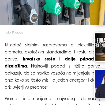
Foto: Pixabay
Unatoč stalnim raspravama o elektrifikaciji
prometa, ekološkim standardima i rastu cijena
goriva,
hrvatske ceste i dalje pripadaju
dizelašima
. Najnoviji podaci s tržišta goriva
pokazuju da se navike vozača ne mijenjaju tako
brzo kako se često misli, a jedan energent i dalje
drži uvjerljivu prednost.
Prema informacijama najvećeg domaćeg