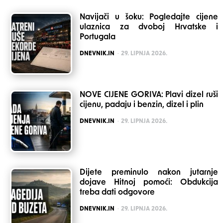
Navijači u šoku: Pogledajte cijene
ulaznica za dvoboj Hrvatske i
Portugala
POSTED
DNEVNIK.IN
29. LIPNJA 2026.
NOVE CIJENE GORIVA: Plavi dizel ruši
cijenu, padaju i benzin, dizel i plin
POSTED
DNEVNIK.IN
29. LIPNJA 2026.
Dijete preminulo nakon jutarnje
dojave Hitnoj pomoći: Obdukcija
treba dati odgovore
POSTED
DNEVNIK.IN
29. LIPNJA 2026.