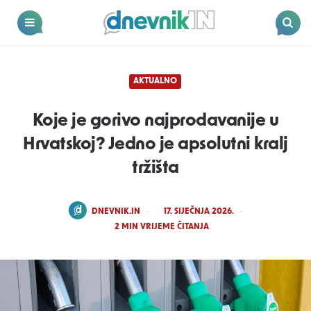
Dnevnik.in
Menu
Search
AKTUALNO
Koje je gorivo najprodavanije u
Hrvatskoj? Jedno je apsolutni kralj
tržišta
POSTED
DNEVNIK.IN
17. SIJEČNJA 2026.
BY
2
MIN VRIJEME ČITANJA