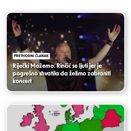
Post
navigation
PRETHODNI ČLANAK
Riječki Možemo: Rinčić se ljuti jer je
pogrešno shvatila da želimo zabraniti
koncert