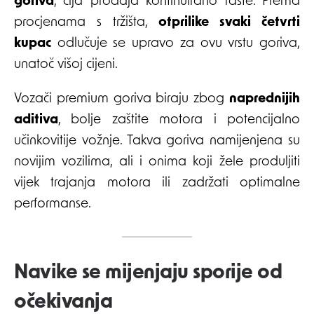
goriva
, čija prodaja kontinuirano raste. Prema
procjenama s tržišta,
otprilike svaki četvrti
kupac
odlučuje se upravo za ovu vrstu goriva,
unatoč višoj cijeni.
Vozači premium goriva biraju zbog
naprednijih
aditiva
, bolje zaštite motora i potencijalno
učinkovitije vožnje. Takva goriva namijenjena su
novijim vozilima, ali i onima koji žele produljiti
vijek trajanja motora ili zadržati optimalne
performanse.
Navike se mijenjaju sporije od
očekivanja