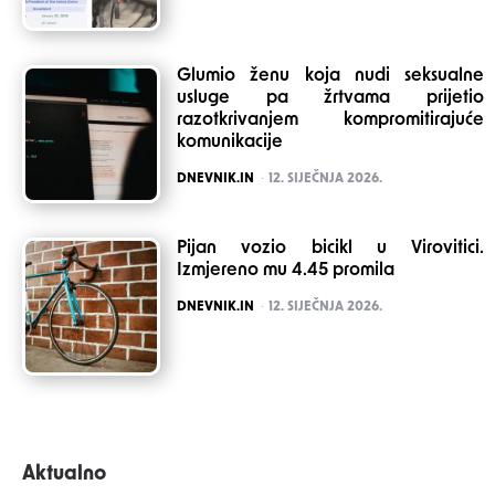
Glumio ženu koja nudi seksualne
usluge pa žrtvama prijetio
razotkrivanjem kompromitirajuće
komunikacije
POSTED
DNEVNIK.IN
12. SIJEČNJA 2026.
Pijan vozio bicikl u Virovitici.
Izmjereno mu 4.45 promila
POSTED
DNEVNIK.IN
12. SIJEČNJA 2026.
Aktualno