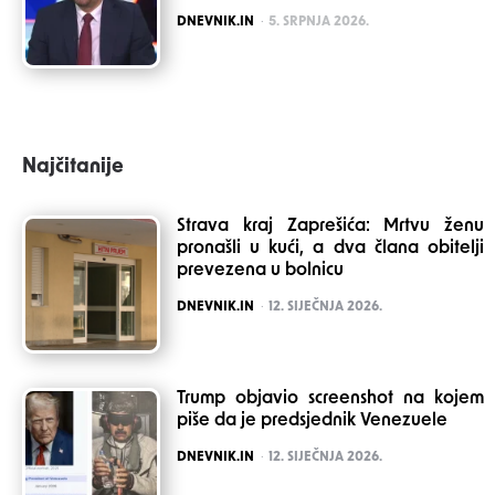
POSTED
DNEVNIK.IN
5. SRPNJA 2026.
Najčitanije
Strava kraj Zaprešića: Mrtvu ženu
pronašli u kući, a dva člana obitelji
prevezena u bolnicu
POSTED
DNEVNIK.IN
12. SIJEČNJA 2026.
Trump objavio screenshot na kojem
piše da je predsjednik Venezuele
POSTED
DNEVNIK.IN
12. SIJEČNJA 2026.