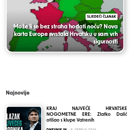
SLJEDEĆI ČLANAK
Može li se bez straha hodati noću? Nova
karta Europe svrstala Hrvatsku u sam vrh
sigurnosti
Najnovije
KRAJ NAJVEĆE HRVATSKE
NOGOMETNE ERE: Zlatko Dalić
otišao s klupe Vatrenih
POSTED