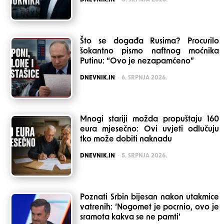
DNEVNIK.IN
8. SRPNJA 2026.
Što se događa Rusima? Procurilo
šokantno pismo naftnog moćnika
Putinu: “Ovo je nezapamćeno”
POSTED
DNEVNIK.IN
6. SRPNJA 2026.
Mnogi stariji možda propuštaju 160
eura mjesečno: Ovi uvjeti odlučuju
tko može dobiti naknadu
POSTED
DNEVNIK.IN
5. SRPNJA 2026.
Poznati Srbin bijesan nakon utakmice
vatrenih: ‘Nogomet je pocrnio, ovo je
sramota kakva se ne pamti’